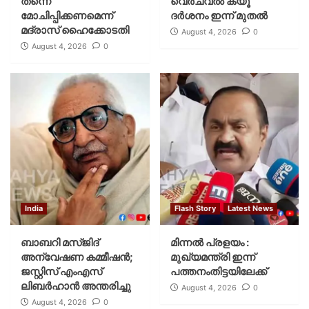
തന്നെ
വെര്‍ച്വല്‍ ക്യൂ
മോചിപ്പിക്കണമെന്ന്
ദര്‍ശനം ഇന്ന് മുതല്‍
മദ്രാസ് ഹൈക്കോടതി
August 4, 2026
0
August 4, 2026
0
India
Flash Story
Latest News
ബാബറി മസ്ജിദ്
മിന്നല്‍ പ്രളയം :
അന്വേഷണ കമ്മീഷന്‍;
മുഖ്യമന്ത്രി ഇന്ന്
ജസ്റ്റിസ് എംഎസ്
പത്തനംതിട്ടയിലേക്ക്
ലിബര്‍ഹാന്‍ അന്തരിച്ചു
August 4, 2026
0
August 4, 2026
0