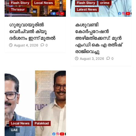
Flash Story
Local News
Flash Story
crime
Thrissur
Latest News
ഗുരുവായൂരില്‍
കശുവണ്ടി
വെര്‍ച്വല്‍ ക്യൂ
കോര്‍പ്പറേഷന്‍
ദര്‍ശനം ഇന്ന് മുതല്‍
അഴിമതിക്കേസ്: മുന്‍
എംഡി കെ എ രതീഷ്
August 4, 2026
0
രാജിവെച്ചു
August 3, 2026
0
Local News
Palakkad
UAE