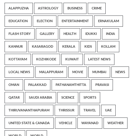
ALAPPUZHA
ASTROLOGY
BUSINESS
CRIME
EDUCATION
ELECTION
ENTERTAINMENT
ERNAKULAM
FLASH STORY
GALLERY
HEALTH
IDUKKI
INDIA
KANNUR
KASARAGOD
KERALA
KIDS
KOLLAM
KOTTAYAM
KOZHIKODE
KUWAIT
LATEST NEWS
LOCAL NEWS
MALAPPURAM
MOVIE
MUMBAI
NEWS
OMAN
PALAKKAD
PATHANAMTHITTA
PRAVASI
QATAR
SAUDI ARABIA
SCIENCE
SPORTS
THIRUVANANTHAPURAM
THRISSUR
TRAVEL
UAE
UNITED STATE & CANADA
VEHICLE
WAYANAD
WEATHER
WORLD
WORLD