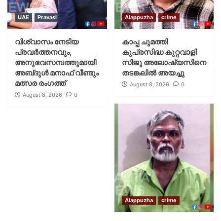
UAE
Pravasi
Alappuzha
crime
വിശ്വാസം നേടിയ
കാപ്പ ചുമത്തി
പ്രവർത്തനവും,
കുപ്രസിദ്ധ കുറ്റവാളി
അനുഭവസമ്പത്തുമായി
സിജു അലോഷ്യസിനെ
അബ്‌ദുൾ മനാഫ് വീണ്ടും
തടങ്കലിൽ അയച്ചു
മത്സര രംഗത്ത്
August 8, 2026
0
August 8, 2026
0
Alappuzha
crime