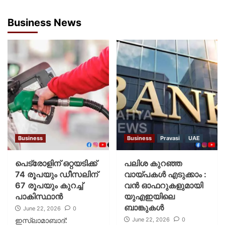
Business News
Business
Business
Pravasi
UAE
പെട്രോളിന് ഒറ്റയടിക്ക്
പലിശ കുറഞ്ഞ
74 രൂപയും ഡീസലിന്
വായ്പകള്‍ എടുക്കാം :
67 രൂപയും കുറച്ച്
വന്‍ ഓഫറുകളുമായി
പാകിസ്ഥാൻ
യുഎഇയിലെ
ബാങ്കുകള്‍
June 22, 2026
0
June 22, 2026
0
ഇസ്ലാമാബാദ്: