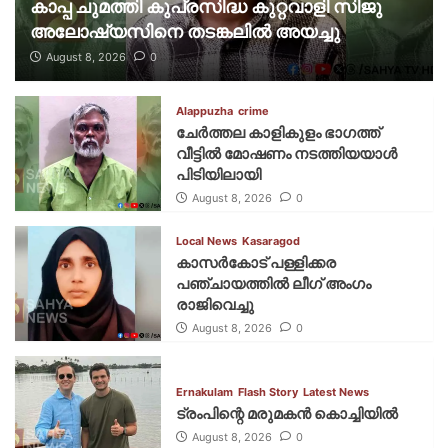
കാപ്പ ചുമത്തി കുപ്രസിദ്ധ കുറ്റവാളി സിജു
അലോഷ്യസിനെ തടങ്കലിൽ അയച്ചു
August 8, 2026
0
Alappuzha
crime
ചേർത്തല കാളികുളം ഭാഗത്ത്
വീട്ടിൽ മോഷണം നടത്തിയയാൾ
പിടിയിലായി
August 8, 2026
0
Local News
Kasaragod
കാസര്‍കോട് പള്ളിക്കര
പഞ്ചായത്തില്‍ ലീഗ് അംഗം
രാജിവെച്ചു
August 8, 2026
0
Ernakulam
Flash Story
Latest News
ട്രംപിന്റെ മരുമകന്‍ കൊച്ചിയില്‍
August 8, 2026
0