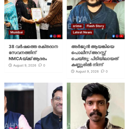
crime
Flash Story
Mumbai
Latest News
38 വർഷത്തെ രക്തദാന
അർജുൻ ആയങ്കിയെ
സേവനത്തിന്
പൊലീസ് അറസ്റ്റ്
NMCAയ്ക്ക് ആദരം
ചെയ്‌തു; പിടിയിലായത്
കണ്ണൂരിൽ നിന്ന്
August 9, 2026
0
August 9, 2026
0