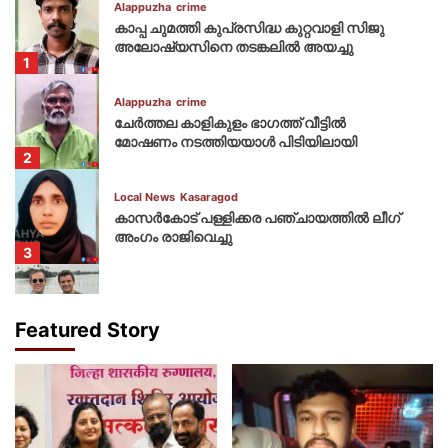
Alappuzha
crime
കാപ്പ ചുമത്തി കുപ്രസിദ്ധ കുറ്റവാളി സിജു
അലോഷ്യസിനെ തടങ്കലിൽ അയച്ചു
1
Alappuzha
crime
ചേർത്തല കാളികുളം ഭാഗത്ത് വീട്ടിൽ
മോഷണം നടത്തിയയാൾ പിടിയിലായി
2
Local News
Kasaragod
കാസര്‍കോട് പള്ളിക്കര പഞ്ചായത്തില്‍ ലീഗ്
അംഗം രാജിവെച്ചു
3
Ernakulam
Flash Story
Latest News
ട്രംപിന്റെ മരുമകന്‍ കൊച്ചിയില്‍
Featured Story
4
Pathanamthitta
Local News
പ്രിയദര്‍ശനിയുടെ അടിയേറ്റു കോന്നി
ആനക്കൂട്ടില്‍ പാപ്പാൻ മരിച്ചു
5