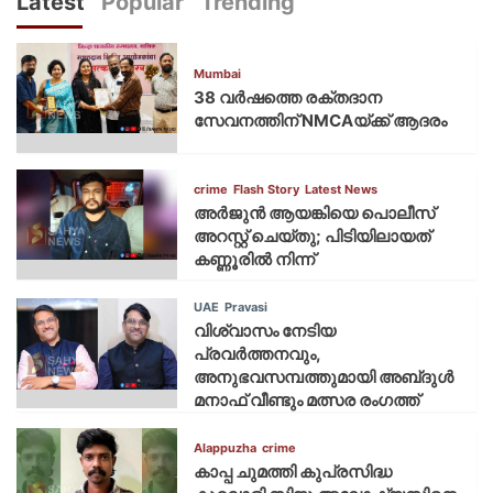
Latest
Popular
Trending
Mumbai
38 വർഷത്തെ രക്തദാന
സേവനത്തിന് NMCAയ്ക്ക് ആദരം
crime
Flash Story
Latest News
അർജുൻ ആയങ്കിയെ പൊലീസ്
അറസ്റ്റ് ചെയ്‌തു; പിടിയിലായത്
കണ്ണൂരിൽ നിന്ന്
UAE
Pravasi
വിശ്വാസം നേടിയ
പ്രവർത്തനവും,
അനുഭവസമ്പത്തുമായി അബ്‌ദുൾ
മനാഫ് വീണ്ടും മത്സര രംഗത്ത്
Alappuzha
crime
കാപ്പ ചുമത്തി കുപ്രസിദ്ധ