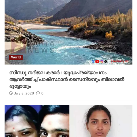
World
സിന്ധു നദീജല കരാർ : യുദ്ധപ്രഖ്യാപനം
ആവര്‍ത്തിച്ച് പാകിസ്ഥാന്‍ സൈന്യവും ബിലാവൽ
ഭൂട്ടോയും
July 8, 2026
0