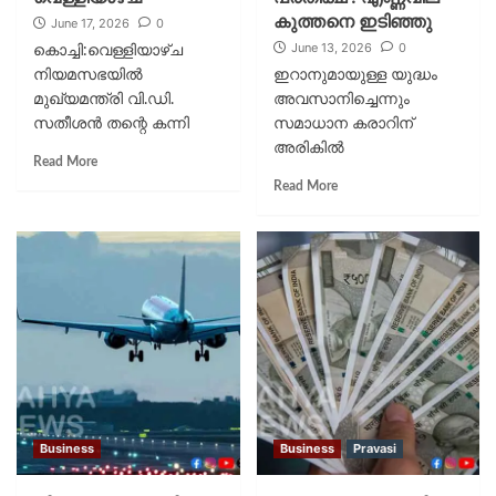
കുത്തനെ ഇടിഞ്ഞു
June 17, 2026
0
June 13, 2026
0
കൊച്ചി:വെള്ളിയാഴ്ച
നിയമസഭയിൽ
ഇറാനുമായുള്ള യുദ്ധം
മുഖ്യമന്ത്രി വി.ഡി.
അവസാനിച്ചെന്നും
സതീശൻ തന്റെ കന്നി
സമാധാന കരാറിന്
സംസ്ഥാന ബജറ്റ്
അരികില്‍
Read More
അവതരിപ്പിക്കാനായി
എത്തിയെന്നുമുള്ള
Read More
എഴുന്നേൽക്കുമ്പോൾ,
അമേരിക്കന്‍ പ്രസിഡന്റ്
അത് കേരളത്തിന്റെ
ഡോണള്‍ഡ് ട്രംപിന്റെ
രാഷ്ട്രീയ-ധനകാര്യ
പ്രസ്താവനയെ തുടര്‍ന്ന്
ചരിത്രത്തിലെ
എണ്ണവില കുത്തനെ
അധികമാരും അറിയാത്ത
ഇടിഞ്ഞു. ഇന്ത്യ
ഒരു അപൂർവ്വ
മുഖ്യമായി
അധ്യായത്തിന്റെ
ആശ്രയിക്കുന്ന
പുനരുജ്ജീവനമാകും. ഈ
ബ്രെന്‍ഡ് ക്രൂഡിന്റെ
ബജറ്റ്
വില ബാരലിന് 90
അവതരണത്തിലൂടെ
ഡോളറില്‍...
എറണാകുളം...
Business
Business
Pravasi