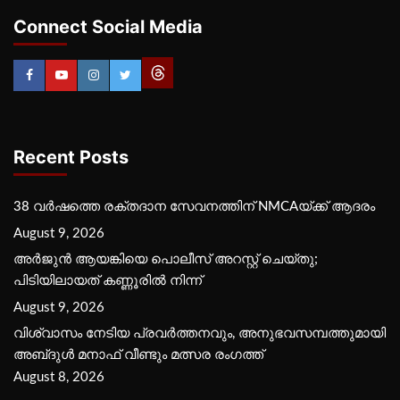
Connect Social Media
Recent Posts
38 വർഷത്തെ രക്തദാന സേവനത്തിന് NMCAയ്ക്ക് ആദരം
August 9, 2026
അർജുൻ ആയങ്കിയെ പൊലീസ് അറസ്റ്റ് ചെയ്‌തു;
പിടിയിലായത് കണ്ണൂരിൽ നിന്ന്
August 9, 2026
വിശ്വാസം നേടിയ പ്രവർത്തനവും, അനുഭവസമ്പത്തുമായി
അബ്‌ദുൾ മനാഫ് വീണ്ടും മത്സര രംഗത്ത്
August 8, 2026