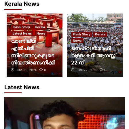
Kerala News
Flash Story
Kerala
Latest News
News
Flash Story
Kerala
വാണിജ്യ
News
എൽപിജി
നെഹ്റുട്രോഫി
സിലിണ്ടറുകളുടെ
വള്ളംകളി ആഗസ്റ്റ്
നിയന്ത്രണംനീക്കി
22 ന്
June 25, 2026
0
June 22, 2026
0
Latest News