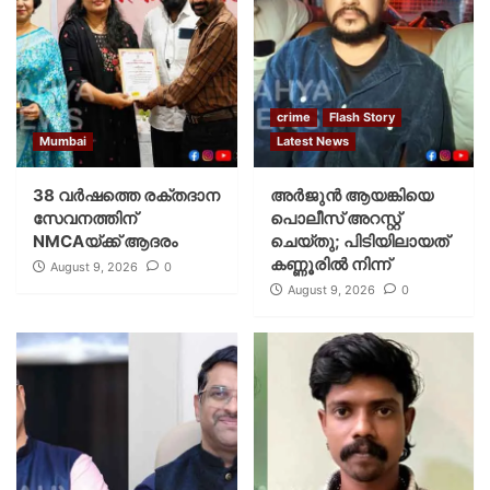
crime
Flash Story
Mumbai
Latest News
38 വർഷത്തെ രക്തദാന
അർജുൻ ആയങ്കിയെ
സേവനത്തിന്
പൊലീസ് അറസ്റ്റ്
NMCAയ്ക്ക് ആദരം
ചെയ്‌തു; പിടിയിലായത്
കണ്ണൂരിൽ നിന്ന്
August 9, 2026
0
August 9, 2026
0