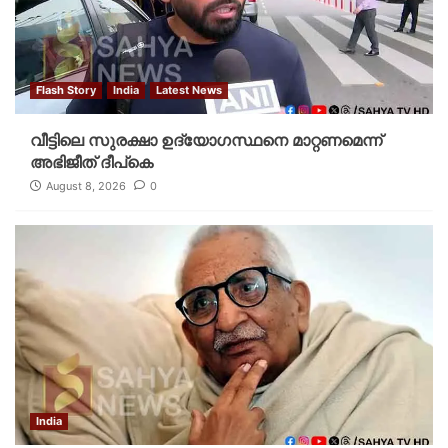
Flash Story
India
Latest News
വീട്ടിലെ സുരക്ഷാ ഉദ്യോഗസ്ഥനെ മാറ്റണമെന്ന്
അഭിജീത് ദീപ്‌കെ
August 8, 2026
0
India