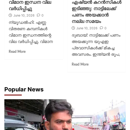
വിമാന ഇന്ധന വില
ഏഷ്യന്‍ കറന്‍സികള്‍
വര്‍ധിപ്പിച്ചു
ഇടിഞ്ഞു: നാട്ടിലേക്ക്
പണം അയക്കാന്‍
June 10, 2026
0
നല്ല സമയം
ന്യൂഡല്‍ഹി: എണ്ണ
June 10, 2026
0
വിതരണ കമ്പനികള്‍
വിമാന ഇന്ധനത്തിന്റെ
ദുബായ്: നാട്ടിലേക്ക് പണം
വില വര്‍ധിപ്പിച്ചു. വിമാന
അയക്കുന്ന യുഎഇ
ഇന്ധനവിലയില്‍
പ്രവാസികള്‍ക്ക് മികച്ച
Read More
ഏകദേശം 10
അവസരം. ഇന്ത്യന്‍ രൂപ,
ശതമാനത്തിന്റെ
പാകിസ്ഥാന്‍ രൂപ,
Read More
വര്‍ധനയാണ്
ഫിലിപ്പീന്‍ പെസോ
വരുത്തിയത്. ഈ വില
എന്നിവയുള്‍പ്പെടെയുള്ള
വര്‍ധനയോടെ ആഭ്യന്തര
പ്രധാന ഏഷ്യന്‍
വിമാനക്കമ്പനികള്‍ക്കുള്ള
കറന്‍സികളുടെ മൂല്യം
Popular News
ജെറ്റ് ഇന്ധനത്തിന്റെ വില
ഇടിഞ്ഞതാണ്
ലിറ്ററിന് 104.93 രൂപയില്‍...
പ്രവാസികള്‍ക്ക്
നേട്ടമായത്. ഈ
കറന്‍സികള്‍
സമീപകാലത്തെ...