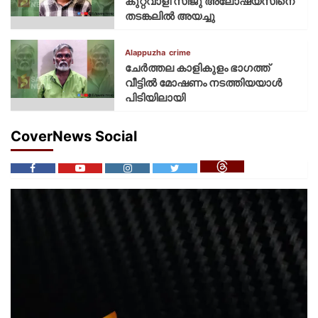
കുറ്റവാളി സിജു അലോഷ്യസിനെ
തടങ്കലിൽ അയച്ചു
Alappuzha
crime
ചേർത്തല കാളികുളം ഭാഗത്ത്
വീട്ടിൽ മോഷണം നടത്തിയയാൾ
പിടിയിലായി
CoverNews Social