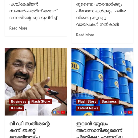
പശ്ചിമേഷ്യന്‍
ദുബൈ: പൗരന്മാര്‍ക്കും
സംഘര്‍ഷത്തിന് അയവ്
പ്രവാസികള്‍ക്കും പലിശ
വന്നതിന്റെ ചുവടുപിടിച്ച്
നിരക്കു കുറച്ചു
ആഗോള വിപണിയില്‍
വായ്പകള്‍ നല്‍കാന്‍
Read More
എണ്ണവില ഗണ്യമായി
യുഎഇയിലെ ബാങ്കുകള്‍.
Read More
കുറഞ്ഞ
കഴിഞ്ഞ അഞ്ച്
പശ്ചാത്തലത്തില്‍
വര്‍ഷത്തിനിടെ
ഇന്ധനവില കുറച്ച്
ബാങ്കുകളുടെ
പാകിസ്ഥാന്‍. പെട്രോള്‍
പലിശനിരക്ക് ഏറ്റവും താഴ്ന്ന
വില ലിറ്ററിന് 74 രൂപയും (
നിലയിലാണ്. വരുമാനം
പാകിസ്ഥാന്‍ രൂപ)
അനുസരിച്ചു 2.6 മുതല്‍
ഡീസലിന് 67...
4.5 ശതമാനം
വരെയായിരിക്കും...
Business
Flash Story
Flash Story
Business
Kerala
Latest News
വി ഡി സതീശന്റെ
ഇറാന്‍ യുദ്ധം
കന്നി ബജറ്റ്
അവസാനിക്കുമെന്ന്
വെള്ളിയാഴ്ച
പ്രതീക്ഷ : എണ്ണവില