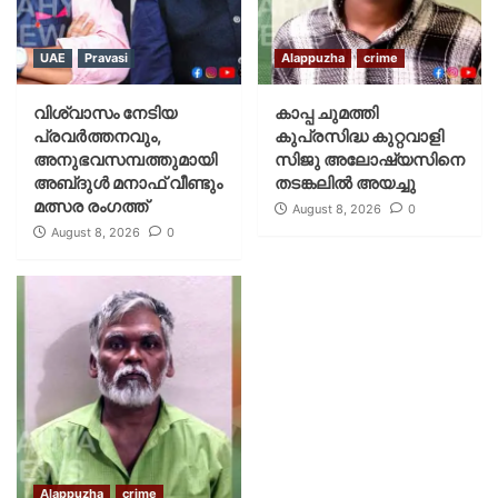
UAE
Pravasi
Alappuzha
crime
വിശ്വാസം നേടിയ
കാപ്പ ചുമത്തി
പ്രവർത്തനവും,
കുപ്രസിദ്ധ കുറ്റവാളി
അനുഭവസമ്പത്തുമായി
സിജു അലോഷ്യസിനെ
അബ്‌ദുൾ മനാഫ് വീണ്ടും
തടങ്കലിൽ അയച്ചു
മത്സര രംഗത്ത്
August 8, 2026
0
August 8, 2026
0
Alappuzha
crime