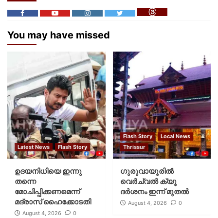
You may have missed
Flash Story
Local News
Latest News
Flash Story
Thrissur
ഉദയനിധിയെ ഇന്നു
ഗുരുവായൂരില്‍
തന്നെ
വെര്‍ച്വല്‍ ക്യൂ
മോചിപ്പിക്കണമെന്ന്
ദര്‍ശനം ഇന്ന് മുതല്‍
മദ്രാസ് ഹൈക്കോടതി
August 4, 2026
0
August 4, 2026
0