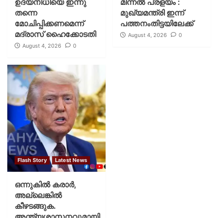
ഉദയനിധിയെ ഇന്നു
മിന്നല്‍ പ്രളയം :
തന്നെ
മുഖ്യമന്ത്രി ഇന്ന്
മോചിപ്പിക്കണമെന്ന്
പത്തനംതിട്ടയിലേക്ക്
മദ്രാസ് ഹൈക്കോടതി
August 4, 2026
0
August 4, 2026
0
Flash Story
Latest News
ഒന്നുകില്‍ കരാര്‍,
അല്ലെങ്കില്‍
കീഴടങ്ങുക.
അന്ത്യശാസനവുമായി