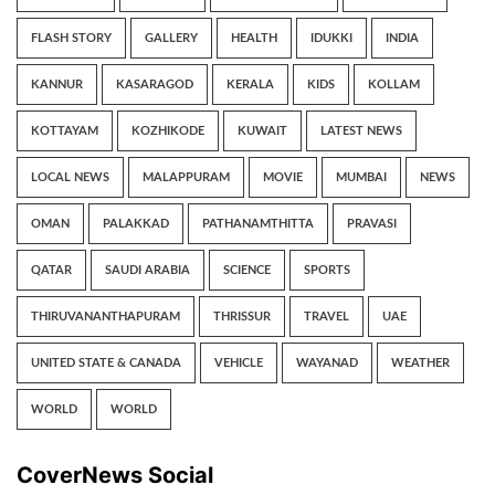
FLASH STORY
GALLERY
HEALTH
IDUKKI
INDIA
KANNUR
KASARAGOD
KERALA
KIDS
KOLLAM
KOTTAYAM
KOZHIKODE
KUWAIT
LATEST NEWS
LOCAL NEWS
MALAPPURAM
MOVIE
MUMBAI
NEWS
OMAN
PALAKKAD
PATHANAMTHITTA
PRAVASI
QATAR
SAUDI ARABIA
SCIENCE
SPORTS
THIRUVANANTHAPURAM
THRISSUR
TRAVEL
UAE
UNITED STATE & CANADA
VEHICLE
WAYANAD
WEATHER
WORLD
WORLD
CoverNews Social