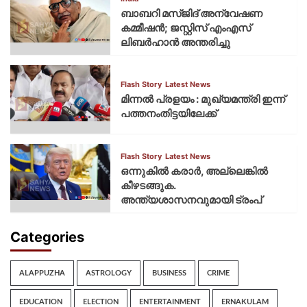
ബാബറി മസ്ജിദ് അന്വേഷണ
കമ്മീഷന്‍; ജസ്റ്റിസ് എംഎസ്
ലിബര്‍ഹാന്‍ അന്തരിച്ചു
Flash Story
Latest News
മിന്നല്‍ പ്രളയം : മുഖ്യമന്ത്രി ഇന്ന്
പത്തനംതിട്ടയിലേക്ക്
Flash Story
Latest News
ഒന്നുകില്‍ കരാര്‍, അല്ലെങ്കില്‍
കീഴടങ്ങുക.
അന്ത്യശാസനവുമായി ട്രംപ്
Categories
ALAPPUZHA
ASTROLOGY
BUSINESS
CRIME
EDUCATION
ELECTION
ENTERTAINMENT
ERNAKULAM