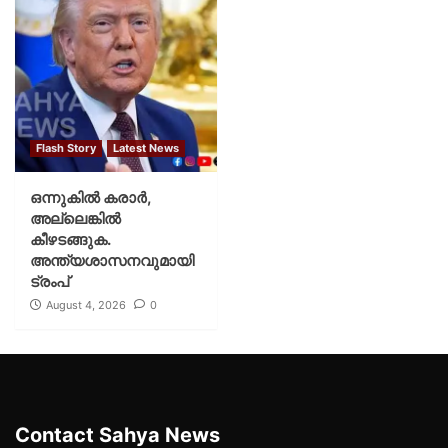
Flash Story
Latest News
ഒന്നുകില്‍ കരാര്‍,
അല്ലെങ്കില്‍
കീഴടങ്ങുക.
അന്ത്യശാസനവുമായി
ട്രംപ്
August 4, 2026
0
Contact Sahya News