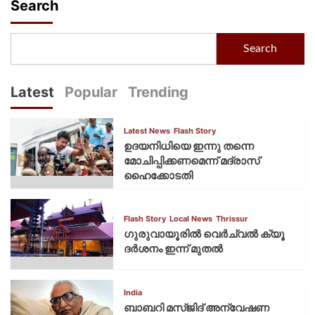
Search
Search
Latest
Popular
Trending
Latest News
Flash Story
ഉദയനിധിയെ ഇന്നു തന്നെ
മോചിപ്പിക്കണമെന്ന് മദ്രാസ്
ഹൈക്കോടതി
Flash Story
Local News
Thrissur
ഗുരുവായൂരില്‍ വെര്‍ച്വല്‍ ക്യൂ
ദര്‍ശനം ഇന്ന് മുതല്‍
India
ബാബറി മസ്ജിദ് അന്വേഷണ