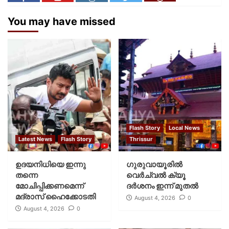
You may have missed
Flash Story
Local News
Latest News
Flash Story
Thrissur
ഉദയനിധിയെ ഇന്നു
ഗുരുവായൂരില്‍
തന്നെ
വെര്‍ച്വല്‍ ക്യൂ
മോചിപ്പിക്കണമെന്ന്
ദര്‍ശനം ഇന്ന് മുതല്‍
മദ്രാസ് ഹൈക്കോടതി
August 4, 2026
0
August 4, 2026
0