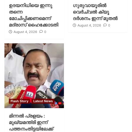
ഉദയനിധിയെ ഇന്നു
ഗുരുവായൂരില്‍
തന്നെ
വെര്‍ച്വല്‍ ക്യൂ
മോചിപ്പിക്കണമെന്ന്
ദര്‍ശനം ഇന്ന് മുതല്‍
മദ്രാസ് ഹൈക്കോടതി
August 4, 2026
0
August 4, 2026
0
Flash Story
Latest News
മിന്നല്‍ പ്രളയം :
മുഖ്യമന്ത്രി ഇന്ന്
പത്തനംതിട്ടയിലേക്ക്