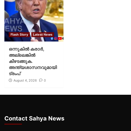
Flash Story
Latest News
ഒന്നുകില്‍ കരാര്‍,
അല്ലെങ്കില്‍
കീഴടങ്ങുക.
അന്ത്യശാസനവുമായി
ട്രംപ്
August 4, 2026
0
Contact Sahya News