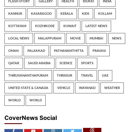
FLASH STORY
GALLERY
HEALTH
IDUKKI
INDIA
KANNUR
KASARAGOD
KERALA
KIDS
KOLLAM
KOTTAYAM
KOZHIKODE
KUWAIT
LATEST NEWS
LOCAL NEWS
MALAPPURAM
MOVIE
MUMBAI
NEWS
OMAN
PALAKKAD
PATHANAMTHITTA
PRAVASI
QATAR
SAUDI ARABIA
SCIENCE
SPORTS
THIRUVANANTHAPURAM
THRISSUR
TRAVEL
UAE
UNITED STATE & CANADA
VEHICLE
WAYANAD
WEATHER
WORLD
WORLD
CoverNews Social