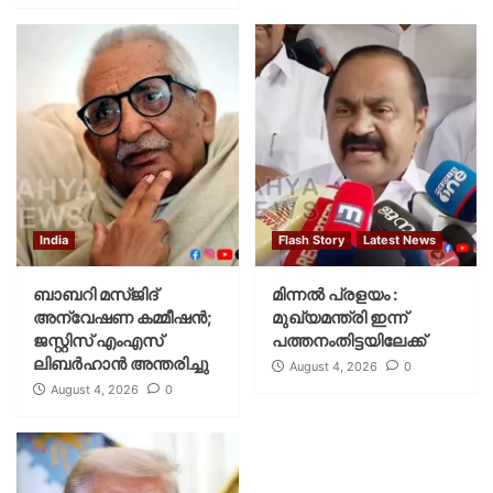
India
Flash Story
Latest News
ബാബറി മസ്ജിദ്
മിന്നല്‍ പ്രളയം :
അന്വേഷണ കമ്മീഷന്‍;
മുഖ്യമന്ത്രി ഇന്ന്
ജസ്റ്റിസ് എംഎസ്
പത്തനംതിട്ടയിലേക്ക്
ലിബര്‍ഹാന്‍ അന്തരിച്ചു
August 4, 2026
0
August 4, 2026
0