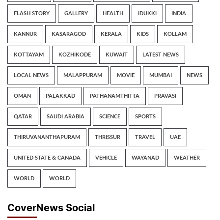
FLASH STORY
GALLERY
HEALTH
IDUKKI
INDIA
KANNUR
KASARAGOD
KERALA
KIDS
KOLLAM
KOTTAYAM
KOZHIKODE
KUWAIT
LATEST NEWS
LOCAL NEWS
MALAPPURAM
MOVIE
MUMBAI
NEWS
OMAN
PALAKKAD
PATHANAMTHITTA
PRAVASI
QATAR
SAUDI ARABIA
SCIENCE
SPORTS
THIRUVANANTHAPURAM
THRISSUR
TRAVEL
UAE
UNITED STATE & CANADA
VEHICLE
WAYANAD
WEATHER
WORLD
WORLD
CoverNews Social