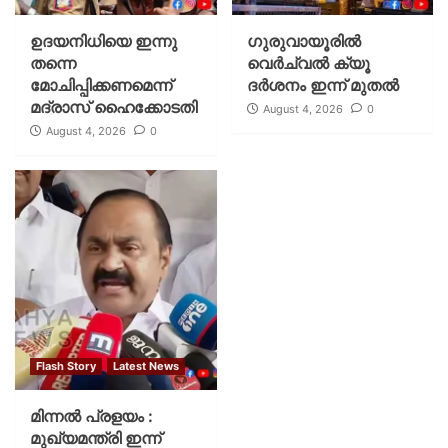
ഉദയനിധിയെ ഇന്നു
ഗുരുവായൂരില്‍
തന്നെ
വെര്‍ച്വല്‍ ക്യൂ
മോചിപ്പിക്കണമെന്ന്
ദര്‍ശനം ഇന്ന് മുതല്‍
മദ്രാസ് ഹൈക്കോടതി
August 4, 2026
0
August 4, 2026
0
Flash Story
Latest News
മിന്നല്‍ പ്രളയം :
മുഖ്യമന്ത്രി ഇന്ന്