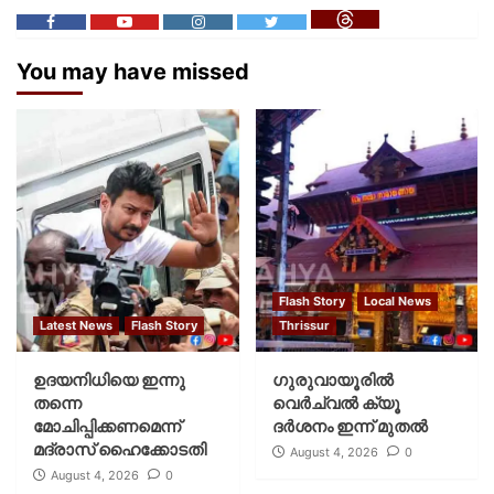
You may have missed
Flash Story
Local News
Latest News
Flash Story
Thrissur
ഉദയനിധിയെ ഇന്നു
ഗുരുവായൂരില്‍
തന്നെ
വെര്‍ച്വല്‍ ക്യൂ
മോചിപ്പിക്കണമെന്ന്
ദര്‍ശനം ഇന്ന് മുതല്‍
മദ്രാസ് ഹൈക്കോടതി
August 4, 2026
0
August 4, 2026
0