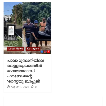
Local News
Kottayam
പാലാ മൂന്നാനിയിലെ
വെള്ളപ്പൊക്കത്തിൽ
മഹാത്മാഗാന്ധി
ഫൗണ്ടേഷന്റെ
‘റെസ്ക്യൂ ബാപ്പുജി’
August 1, 2026
0