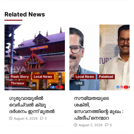
Related News
Flash Story
Local News
Local News
Palakkad
Thrissur
UAE
ഗുരുവായൂരില്‍
സൗമ്യതയുടെ
വെര്‍ച്വല്‍ ക്യൂ
ശക്തി,
ദര്‍ശനം ഇന്ന് മുതല്‍
സേവനത്തിന്റെ മുഖം :
പ്രദീപ് നെന്മാറ
August 4, 2026
0
August 2, 2026
0