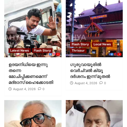
Flash Story
Local News
Latest News
Flash Story
Thrissur
ഉദയനിധിയെ ഇന്നു
ഗുരുവായൂരില്‍
തന്നെ
വെര്‍ച്വല്‍ ക്യൂ
മോചിപ്പിക്കണമെന്ന്
ദര്‍ശനം ഇന്ന് മുതല്‍
മദ്രാസ് ഹൈക്കോടതി
August 4, 2026
0
August 4, 2026
0