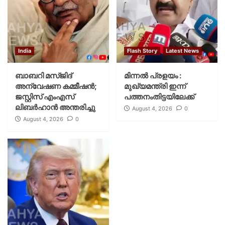
India
Flash Story
Latest News
ബാബറി മസ്ജിദ്
മിന്നല്‍ പ്രളയം :
അന്വേഷണ കമ്മീഷന്‍;
മുഖ്യമന്ത്രി ഇന്ന്
ജസ്റ്റിസ് എംഎസ്
പത്തനംതിട്ടയിലേക്ക്
ലിബര്‍ഹാന്‍ അന്തരിച്ചു
August 4, 2026
0
August 4, 2026
0