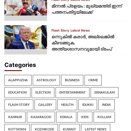
മിന്നല്‍ പ്രളയം : മുഖ്യമന്ത്രി ഇന്ന്
പത്തനംതിട്ടയിലേക്ക്
Flash Story
Latest News
ഒന്നുകില്‍ കരാര്‍, അല്ലെങ്കില്‍
കീഴടങ്ങുക.
അന്ത്യശാസനവുമായി ട്രംപ്
Categories
ALAPPUZHA
ASTROLOGY
BUSINESS
CRIME
EDUCATION
ELECTION
ENTERTAINMENT
ERNAKULAM
FLASH STORY
GALLERY
HEALTH
IDUKKI
INDIA
KANNUR
KASARAGOD
KERALA
KIDS
KOLLAM
KOTTAYAM
KOZHIKODE
KUWAIT
LATEST NEWS