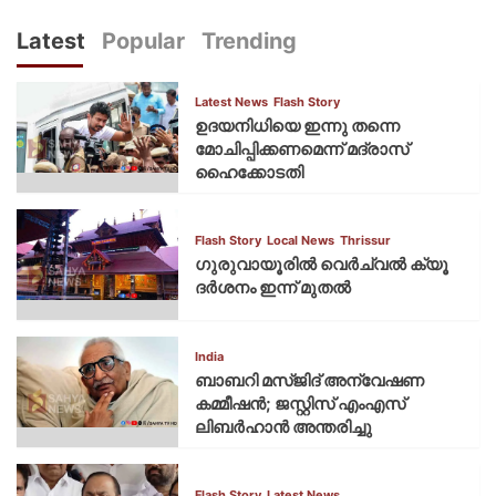
Latest
Popular
Trending
Latest News
Flash Story
ഉദയനിധിയെ ഇന്നു തന്നെ
മോചിപ്പിക്കണമെന്ന് മദ്രാസ്
ഹൈക്കോടതി
Flash Story
Local News
Thrissur
ഗുരുവായൂരില്‍ വെര്‍ച്വല്‍ ക്യൂ
ദര്‍ശനം ഇന്ന് മുതല്‍
India
ബാബറി മസ്ജിദ് അന്വേഷണ
കമ്മീഷന്‍; ജസ്റ്റിസ് എംഎസ്
ലിബര്‍ഹാന്‍ അന്തരിച്ചു
Flash Story
Latest News