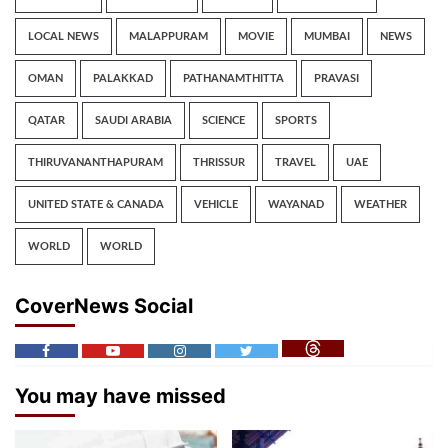
LOCAL NEWS
MALAPPURAM
MOVIE
MUMBAI
NEWS
OMAN
PALAKKAD
PATHANAMTHITTA
PRAVASI
QATAR
SAUDI ARABIA
SCIENCE
SPORTS
THIRUVANANTHAPURAM
THRISSUR
TRAVEL
UAE
UNITED STATE & CANADA
VEHICLE
WAYANAD
WEATHER
WORLD
WORLD
CoverNews Social
You may have missed