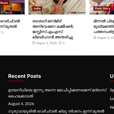
 News
India
Flash Story
വെര്‍ച്വല്‍
ബാബറി മസ്ജിദ്
മിന്നല്‍ പ്ര
്ന് മുതല്‍
അന്വേഷണ കമ്മീഷന്‍;
മുഖ്യമന്ത്ര
ജസ്റ്റിസ് എംഎസ്
പത്തനംതിട്ട
0
ലിബര്‍ഹാന്‍ അന്തരിച്ചു
August 4, 2
August 4, 2026
0
Recent Posts
U
ഉദയനിധിയെ ഇന്നു തന്നെ മോചിപ്പിക്കണമെന്ന് മദ്രാസ്
Sp
ഹൈക്കോടതി
Lo
August 4, 2026
N
ഗുരുവായൂരില്‍ വെര്‍ച്വല്‍ ക്യൂ ദര്‍ശനം ഇന്ന് മുതല്‍