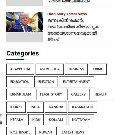
പത്തനംതിട്ടയിലേക്ക്
Flash Story
Latest News
ഒന്നുകില്‍ കരാര്‍,
അല്ലെങ്കില്‍ കീഴടങ്ങുക.
അന്ത്യശാസനവുമായി
ട്രംപ്
ൽ
Categories
ALAPPUZHA
ASTROLOGY
BUSINESS
CRIME
EDUCATION
ELECTION
ENTERTAINMENT
ERNAKULAM
FLASH STORY
GALLERY
HEALTH
IDUKKI
INDIA
KANNUR
KASARAGOD
t
KERALA
KIDS
KOLLAM
KOTTAYAM
ൽ
KOZHIKODE
KUWAIT
LATEST NEWS