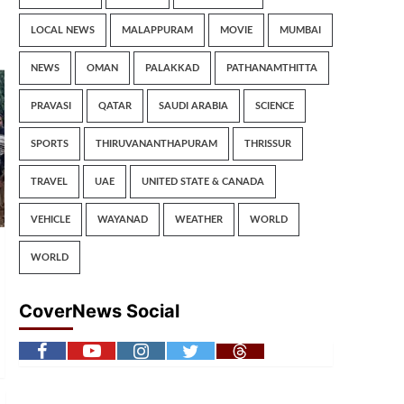
LOCAL NEWS
MALAPPURAM
MOVIE
MUMBAI
NEWS
OMAN
PALAKKAD
PATHANAMTHITTA
PRAVASI
QATAR
SAUDI ARABIA
SCIENCE
SPORTS
THIRUVANANTHAPURAM
THRISSUR
TRAVEL
UAE
UNITED STATE & CANADA
VEHICLE
WAYANAD
WEATHER
WORLD
WORLD
CoverNews Social