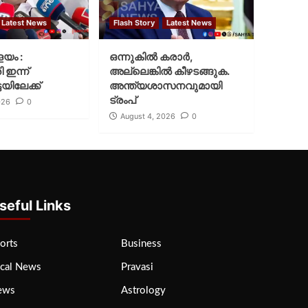
Latest News
Flash Story
Latest News
ളയം :
ഒന്നുകില്‍ കരാര്‍,
ി ഇന്ന്
അല്ലെങ്കില്‍ കീഴടങ്ങുക.
യിലേക്ക്
അന്ത്യശാസനവുമായി
ട്രംപ്
026
0
August 4, 2026
0
seful Links
orts
Business
cal News
Pravasi
ews
Astrology