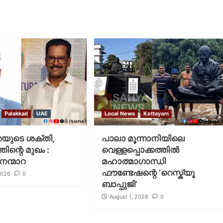
Palakkad
UAE
Local News
Kottayam
യുടെ ശക്തി,
പാലാ മൂന്നാനിയിലെ
ന്റെ മുഖം :
വെള്ളപ്പൊക്കത്തിൽ
നെന്മാറ
മഹാത്മാഗാന്ധി
ഫൗണ്ടേഷന്റെ ‘റെസ്ക്യൂ
2026
0
ബാപ്പുജി’
August 1, 2026
0