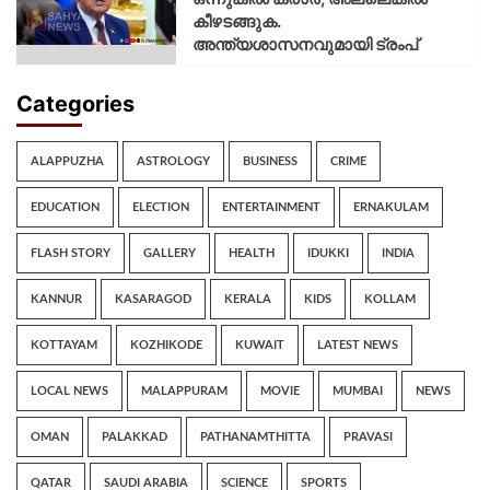
കീഴടങ്ങുക.
അന്ത്യശാസനവുമായി ട്രംപ്
Categories
ALAPPUZHA
ASTROLOGY
BUSINESS
CRIME
EDUCATION
ELECTION
ENTERTAINMENT
ERNAKULAM
FLASH STORY
GALLERY
HEALTH
IDUKKI
INDIA
KANNUR
KASARAGOD
KERALA
KIDS
KOLLAM
KOTTAYAM
KOZHIKODE
KUWAIT
LATEST NEWS
LOCAL NEWS
MALAPPURAM
MOVIE
MUMBAI
NEWS
OMAN
PALAKKAD
PATHANAMTHITTA
PRAVASI
QATAR
SAUDI ARABIA
SCIENCE
SPORTS