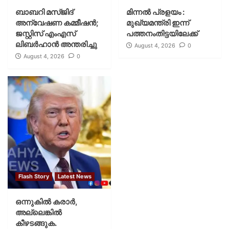
ബാബറി മസ്ജിദ്
മിന്നല്‍ പ്രളയം :
അന്വേഷണ കമ്മീഷന്‍;
മുഖ്യമന്ത്രി ഇന്ന്
ജസ്റ്റിസ് എംഎസ്
പത്തനംതിട്ടയിലേക്ക്
ലിബര്‍ഹാന്‍ അന്തരിച്ചു
August 4, 2026
0
August 4, 2026
0
Flash Story
Latest News
ഒന്നുകില്‍ കരാര്‍,
അല്ലെങ്കില്‍
കീഴടങ്ങുക.