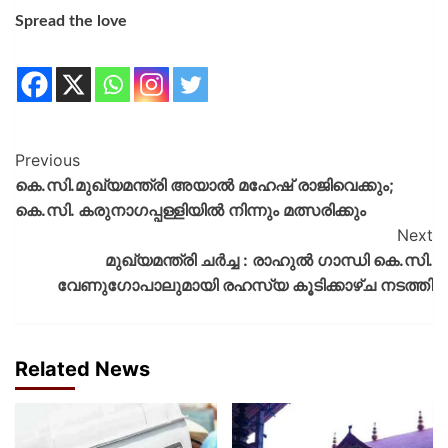
Spread the love
Previous
കെ.സി.മുഖ്യമന്ത്രി അയാൽ മഹേഷ് രാജിവെക്കും;
കെ.സി. കരുനാഗപ്പള്ളിയിൽ നിന്നും മത്സരിക്കും
Next
മുഖ്യമന്ത്രി ചർച്ച : രാഹുല്‍ ഗാന്ധി കെ.സി.
വേണുഗോപാലുമായി രഹസ്യ കൂടിക്കാഴ്ച നടത്തി
Related News