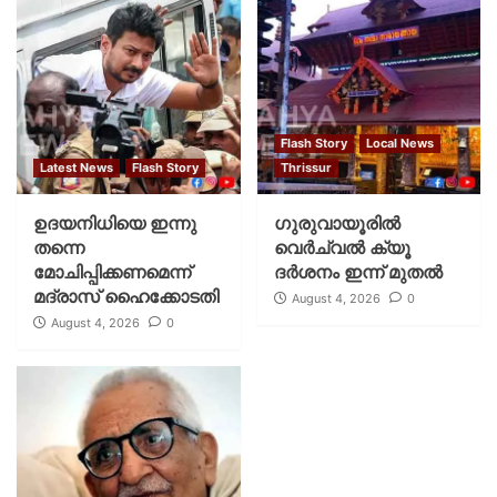
Flash Story
Local News
Latest News
Flash Story
Thrissur
ഉദയനിധിയെ ഇന്നു
ഗുരുവായൂരില്‍
തന്നെ
വെര്‍ച്വല്‍ ക്യൂ
മോചിപ്പിക്കണമെന്ന്
ദര്‍ശനം ഇന്ന് മുതല്‍
മദ്രാസ് ഹൈക്കോടതി
August 4, 2026
0
August 4, 2026
0