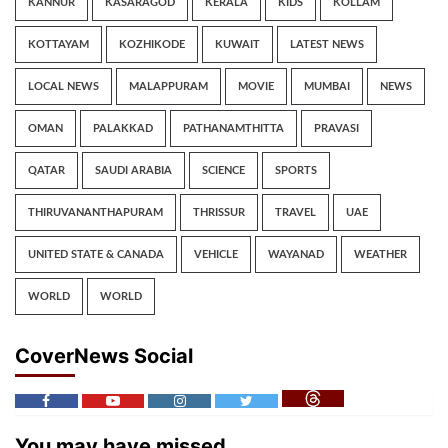
KANNUR
KASARAGOD
KERALA
KIDS
KOLLAM
KOTTAYAM
KOZHIKODE
KUWAIT
LATEST NEWS
LOCAL NEWS
MALAPPURAM
MOVIE
MUMBAI
NEWS
OMAN
PALAKKAD
PATHANAMTHITTA
PRAVASI
QATAR
SAUDI ARABIA
SCIENCE
SPORTS
THIRUVANANTHAPURAM
THRISSUR
TRAVEL
UAE
UNITED STATE & CANADA
VEHICLE
WAYANAD
WEATHER
WORLD
WORLD
CoverNews Social
You may have missed