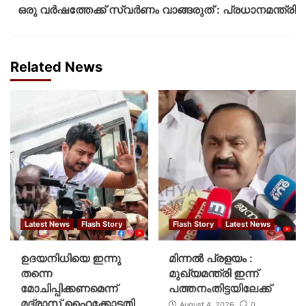
ഒരു വര്‍ഷത്തേക്ക് സ്വര്‍ണം വാങ്ങരുത് : പ്രധാനമന്ത്രി
Related News
Latest News
Flash Story
Flash Story
Latest News
ഉദയനിധിയെ ഇന്നു
മിന്നല്‍ പ്രളയം :
തന്നെ
മുഖ്യമന്ത്രി ഇന്ന്
മോചിപ്പിക്കണമെന്ന്
പത്തനംതിട്ടയിലേക്ക്
മദ്രാസ് ഹൈക്കോടതി
August 4, 2026
0