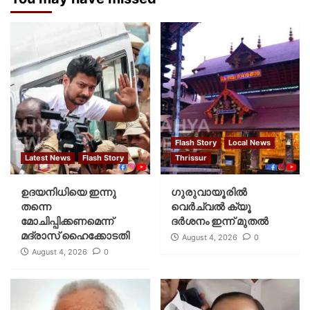
Flash Story
Local News
Latest News
Flash Story
Thrissur
ഉദയനിധിയെ ഇന്നു
ഗുരുവായൂരില്‍
തന്നെ
വെര്‍ച്വല്‍ ക്യൂ
മോചിപ്പിക്കണമെന്ന്
ദര്‍ശനം ഇന്ന് മുതല്‍
മദ്രാസ് ഹൈക്കോടതി
August 4, 2026
0
August 4, 2026
0