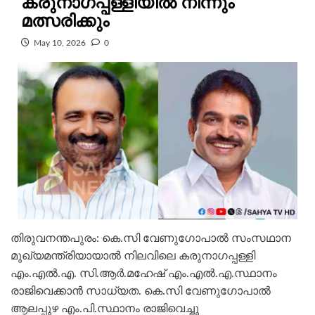
കരുനാഗപ്പള്ളിയിൽ നിന്നും
മത്സരിക്കും
May 10, 2026
0
തിരുവനന്തപുരം: കെ.സി വേണുഗോപാൽ സംസഥാന
മുഖ്യമന്ത്രിയായാൽ നിലവിലെ കരുനാഗപ്പള്ളി
എം.എൽ.എ. സി.ആർ.മഹേഷ് എം.എൽ.എ.സ്ഥാനം
രാജിവെക്കാൻ സാധ്യത. കെ.സി വേണുഗോപാൽ
ആലപ്പുഴ എം.പി.സ്ഥാനം രാജിവെച്ചു