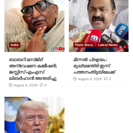
India
Flash Story
Latest News
ബാബറി മസ്ജിദ്
മിന്നല്‍ പ്രളയം :
അന്വേഷണ കമ്മീഷന്‍;
മുഖ്യമന്ത്രി ഇന്ന്
ജസ്റ്റിസ് എംഎസ്
പത്തനംതിട്ടയിലേക്ക്
ലിബര്‍ഹാന്‍ അന്തരിച്ചു
August 4, 2026
0
August 4, 2026
0