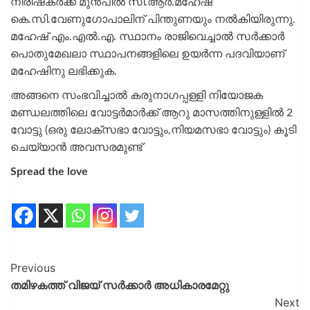
നിരീഷകർക്ക് മുൻപിൽ സി.ആർ.മഹേഷ്
കെ.സി.വേണുഗോപാലിന്‌ പിന്തുണയും നൽകിയിരുന്നു.
മഹേഷ് എം.എൽ.എ. സ്ഥാനം രാജിവെച്ചാൽ സർക്കാർ
പൊതുമേഖലാ സ്ഥാപനങ്ങളിലെ ഉയർന്ന പദവിയാണ്
മഹേഷിനു ലഭിക്കുക.
അങ്ങനെ സംഭവിച്ചാൽ കരുനാഗപ്പള്ളി നിയോജക
മണ്ഡലത്തിലെ വോട്ടർമാർക്ക് ആറു മാസത്തിനുള്ളിൽ 2
വോട്ടു (ഒരു ലോക്സഭാ വോട്ടും,നിയമസഭാ വോട്ടും) കൂടി
ചെയ്യാൻ അവസരമുണ്ട്
Spread the love
Previous
തമിഴകത്ത് വിജയ് സർക്കാർ അധികാരമേറ്റു
Next