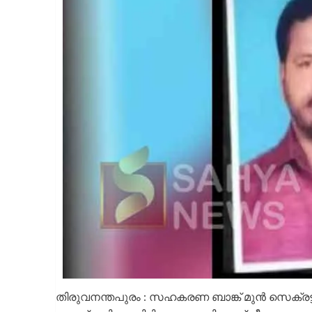
തിരുവനന്തപുരം : സഹകരണ ബാങ്ക് മുൻ സെക്രട്ടറി