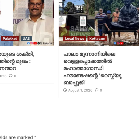
Palakkad
UAE
Local News
Kottayam
യുടെ ശക്തി,
പാലാ മൂന്നാനിയിലെ
ന്റെ മുഖം :
വെള്ളപ്പൊക്കത്തിൽ
നെന്മാറ
മഹാത്മാഗാന്ധി
ഫൗണ്ടേഷന്റെ ‘റെസ്ക്യൂ
2026
0
ബാപ്പുജി’
August 1, 2026
0
ields are marked
*