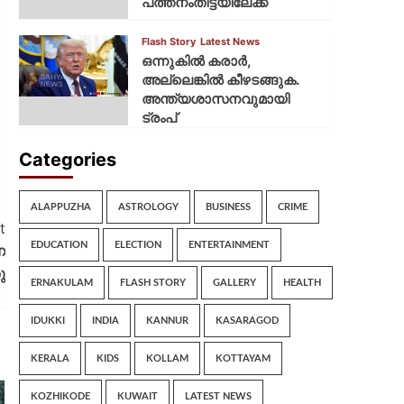
പത്തനംതിട്ടയിലേക്ക്
Flash Story
Latest News
ഒന്നുകില്‍ കരാര്‍,
അല്ലെങ്കില്‍ കീഴടങ്ങുക.
അന്ത്യശാസനവുമായി
ട്രംപ്
Categories
ALAPPUZHA
ASTROLOGY
BUSINESS
CRIME
t
EDUCATION
ELECTION
ENTERTAINMENT
െ
ു
ERNAKULAM
FLASH STORY
GALLERY
HEALTH
IDUKKI
INDIA
KANNUR
KASARAGOD
KERALA
KIDS
KOLLAM
KOTTAYAM
KOZHIKODE
KUWAIT
LATEST NEWS