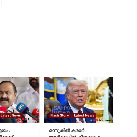
Latest News
Flash Story
Latest News
ളയം :
ഒന്നുകില്‍ കരാര്‍,
ി ഇന്ന്
അല്ലെങ്കില്‍ കീഴടങ്ങുക.