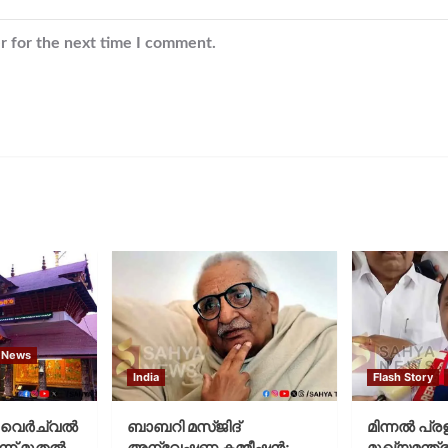
r for the next time I comment.
 News
India
Flash Story
വെര്‍ച്വല്‍
ബാബറി മസ്ജിദ്
മിന്നല്‍ പ്ര
്ന് മുതല്‍
അന്വേഷണ കമ്മീഷന്‍;
മുഖ്യമന്ത്ര