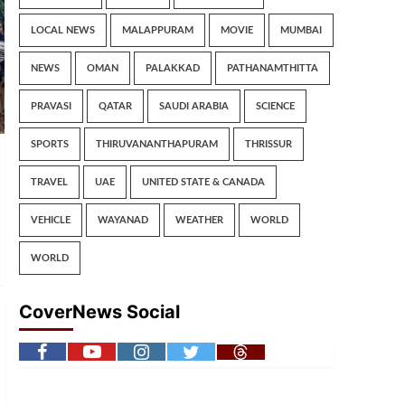
LOCAL NEWS
MALAPPURAM
MOVIE
MUMBAI
NEWS
OMAN
PALAKKAD
PATHANAMTHITTA
PRAVASI
QATAR
SAUDI ARABIA
SCIENCE
SPORTS
THIRUVANANTHAPURAM
THRISSUR
TRAVEL
UAE
UNITED STATE & CANADA
VEHICLE
WAYANAD
WEATHER
WORLD
WORLD
CoverNews Social