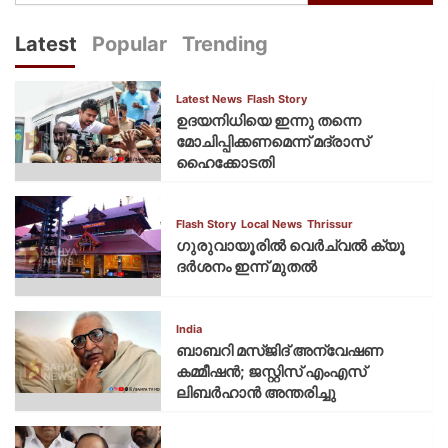
Latest
Popular
Trending
Latest News
Flash Story
ഉദയനിധിയെ ഇന്നു തന്നെ
മോചിപ്പിക്കണമെന്ന് മദ്രാസ്
ഹൈക്കോടതി
Flash Story
Local News
Thrissur
ഗുരുവായൂരില്‍ വെര്‍ച്വല്‍ ക്യൂ
ദര്‍ശനം ഇന്ന് മുതല്‍
India
ബാബറി മസ്ജിദ് അന്വേഷണ
കമ്മീഷന്‍; ജസ്റ്റിസ് എംഎസ്
ലിബര്‍ഹാന്‍ അന്തരിച്ചു