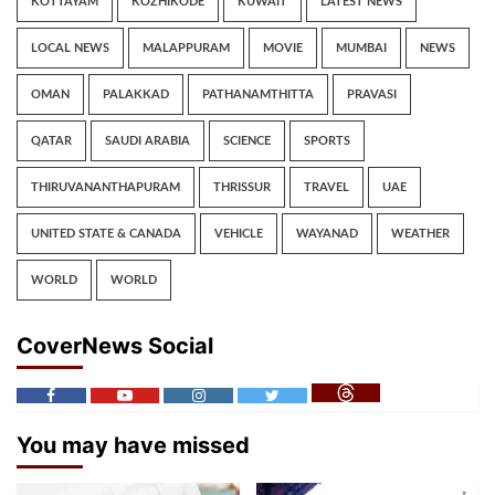
KOTTAYAM
KOZHIKODE
KUWAIT
LATEST NEWS
LOCAL NEWS
MALAPPURAM
MOVIE
MUMBAI
NEWS
OMAN
PALAKKAD
PATHANAMTHITTA
PRAVASI
QATAR
SAUDI ARABIA
SCIENCE
SPORTS
THIRUVANANTHAPURAM
THRISSUR
TRAVEL
UAE
UNITED STATE & CANADA
VEHICLE
WAYANAD
WEATHER
WORLD
WORLD
CoverNews Social
You may have missed