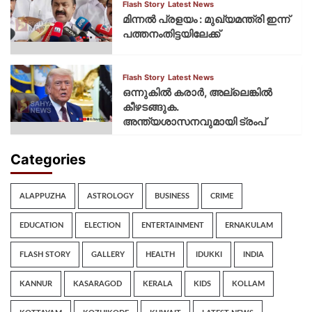
Flash Story
Latest News
മിന്നല്‍ പ്രളയം : മുഖ്യമന്ത്രി ഇന്ന്
പത്തനംതിട്ടയിലേക്ക്
Flash Story
Latest News
ഒന്നുകില്‍ കരാര്‍, അല്ലെങ്കില്‍
കീഴടങ്ങുക.
അന്ത്യശാസനവുമായി ട്രംപ്
Categories
ALAPPUZHA
ASTROLOGY
BUSINESS
CRIME
EDUCATION
ELECTION
ENTERTAINMENT
ERNAKULAM
FLASH STORY
GALLERY
HEALTH
IDUKKI
INDIA
KANNUR
KASARAGOD
KERALA
KIDS
KOLLAM