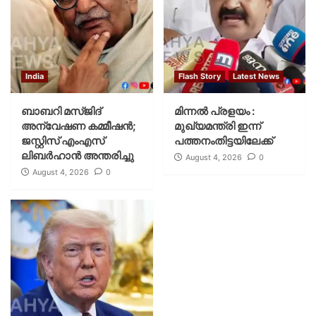
India
Flash Story
Latest News
ബാബറി മസ്ജിദ്
മിന്നല്‍ പ്രളയം :
അന്വേഷണ കമ്മീഷന്‍;
മുഖ്യമന്ത്രി ഇന്ന്
ജസ്റ്റിസ് എംഎസ്
പത്തനംതിട്ടയിലേക്ക്
ലിബര്‍ഹാന്‍ അന്തരിച്ചു
August 4, 2026
0
August 4, 2026
0