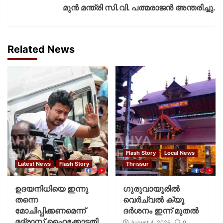
മുൻ മന്ത്രി സി.വി. പത്മരാജൻ അന്തരിച്ചു.
Related News
Flash Story
Local News
Latest News
Flash Story
Thrissur
ഉദയനിധിയെ ഇന്നു
ഗുരുവായൂരില്‍
തന്നെ
വെര്‍ച്വല്‍ ക്യൂ
മോചിപ്പിക്കണമെന്ന്
ദര്‍ശനം ഇന്ന് മുതല്‍
മദ്രാസ് ഹൈക്കോടതി
August 4, 2026
0