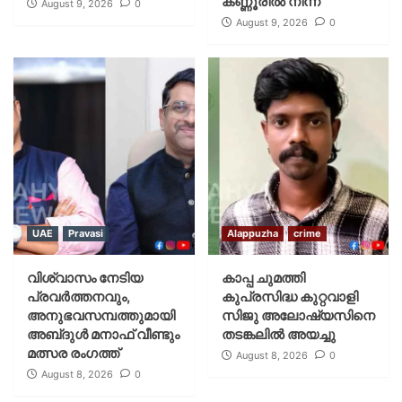
കണ്ണൂരിൽ നിന്ന്
August 9, 2026
0
August 9, 2026
0
UAE
Pravasi
Alappuzha
crime
വിശ്വാസം നേടിയ
കാപ്പ ചുമത്തി
പ്രവർത്തനവും,
കുപ്രസിദ്ധ കുറ്റവാളി
അനുഭവസമ്പത്തുമായി
സിജു അലോഷ്യസിനെ
അബ്‌ദുൾ മനാഫ് വീണ്ടും
തടങ്കലിൽ അയച്ചു
മത്സര രംഗത്ത്
August 8, 2026
0
August 8, 2026
0