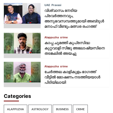
UAE
Pravasi
വിശ്വാസം നേടിയ
പ്രവർത്തനവും,
അനുഭവസമ്പത്തുമായി അബ്‌ദുൾ
മനാഫ് വീണ്ടും മത്സര രംഗത്ത്
Alappuzha
crime
കാപ്പ ചുമത്തി കുപ്രസിദ്ധ
കുറ്റവാളി സിജു അലോഷ്യസിനെ
തടങ്കലിൽ അയച്ചു
Alappuzha
crime
ചേർത്തല കാളികുളം ഭാഗത്ത്
വീട്ടിൽ മോഷണം നടത്തിയയാൾ
പിടിയിലായി
Categories
ALAPPUZHA
ASTROLOGY
BUSINESS
CRIME