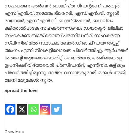
സഹകരണ അർബൻ ബാങ്ക് പ്രസിഡന്റാണ്. പരവൂർ
എസ്.എൻ.വി.സമാജം ട്രഷറർ, എസ്.എൻ.വി. സ്കൂൾ
മാനേജർ, എസ്.എൻ.വി. ബാങ്ക് ട്രഷറർ, കൊല്ലം
ക്ഷീരോത്പാദക സഹകരണസംഘം ഡയറക്ടർ, ജില്ലാ
സഹകരണ ബാങ്ക് വൈസ് പ്രസിഡന്‍റ്, സഹകരണ
സ്പിന്നിങ് മിൽ സ്ഥാപക ബോർഡ് ഓഫ് ഡയറക്ടേഴ്സ്
അംഗം എന്നീ നിലകളിലൊക്കെ പ്രവർത്തിച്ചു. ആർ.ശങ്കർ
ശതാബ്ദി ആഘോഷ കമ്മിറ്റി ചെയർമാൻ, അഖിലകേരള
ഉപനിഷദ് വിദ്യാഭവൻ പ്രസിഡന്‍റ്, എന്നീനിലകളിലും
പ്രവർത്തിച്ചിരുന്നു. ഭാര്യ: വസന്തകുമാരി. മക്കൾ: അജി,
അനി മരുമകൾ: സ്മിത.
Spread the love
Previous