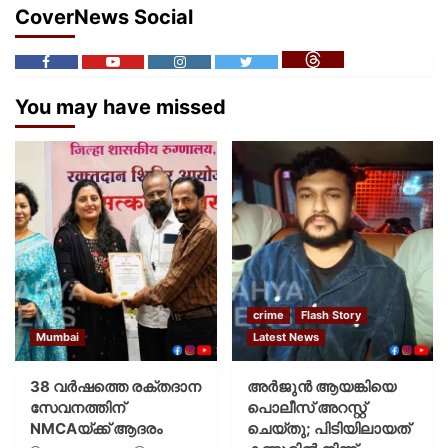
CoverNews Social
You may have missed
crime
Flash Story
Mumbai
Latest News
38 വർഷത്തെ രക്തദാന
അർജുൻ ആയങ്കിയെ
സേവനത്തിന്
പൊലീസ് അറസ്റ്റ്
NMCAയ്ക്ക് ആദരം
ചെയ്‌തു; പിടിയിലായത്