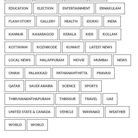
EDUCATION
ELECTION
ENTERTAINMENT
ERNAKULAM
FLASH STORY
GALLERY
HEALTH
IDUKKI
INDIA
KANNUR
KASARAGOD
KERALA
KIDS
KOLLAM
KOTTAYAM
KOZHIKODE
KUWAIT
LATEST NEWS
LOCAL NEWS
MALAPPURAM
MOVIE
MUMBAI
NEWS
OMAN
PALAKKAD
PATHANAMTHITTA
PRAVASI
QATAR
SAUDI ARABIA
SCIENCE
SPORTS
THIRUVANANTHAPURAM
THRISSUR
TRAVEL
UAE
UNITED STATE & CANADA
VEHICLE
WAYANAD
WEATHER
WORLD
WORLD