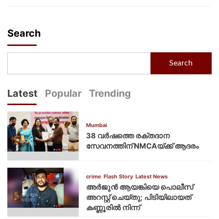
Search
Search
Latest
Popular
Trending
Mumbai
38 വർഷത്തെ രക്തദാന
സേവനത്തിന് NMCAയ്ക്ക് ആദരം
crime
Flash Story
Latest News
അർജുൻ ആയങ്കിയെ പൊലീസ്
അറസ്റ്റ് ചെയ്‌തു; പിടിയിലായത്
കണ്ണൂരിൽ നിന്ന്