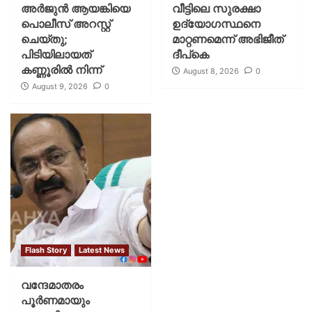
അർജുൻ ആയങ്കിയെ
വീട്ടിലെ സുരക്ഷാ
പൊലീസ് അറസ്റ്റ്
ഉദ്യോഗസ്ഥനെ
ചെയ്‌തു;
മാറ്റണമെന്ന് അഭിജീത്
പിടിയിലായത്
ദീപ്‌കെ
കണ്ണൂരിൽ നിന്ന്
August 8, 2026
0
August 9, 2026
0
Flash Story
Latest News
വന്ദേമാതരം
പൂര്‍ണമായും