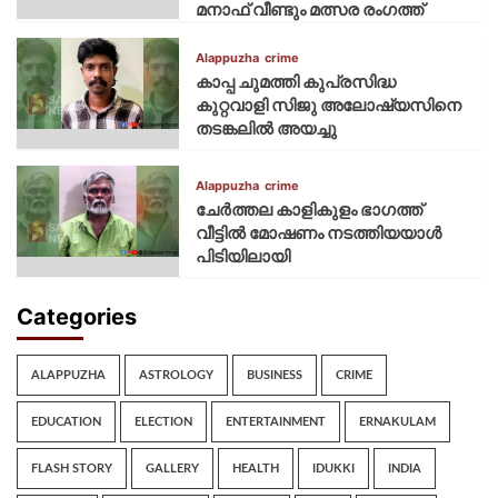
മനാഫ് വീണ്ടും മത്സര രംഗത്ത്
Alappuzha
crime
കാപ്പ ചുമത്തി കുപ്രസിദ്ധ
കുറ്റവാളി സിജു അലോഷ്യസിനെ
തടങ്കലിൽ അയച്ചു
Alappuzha
crime
ചേർത്തല കാളികുളം ഭാഗത്ത്
വീട്ടിൽ മോഷണം നടത്തിയയാൾ
പിടിയിലായി
Categories
ALAPPUZHA
ASTROLOGY
BUSINESS
CRIME
EDUCATION
ELECTION
ENTERTAINMENT
ERNAKULAM
FLASH STORY
GALLERY
HEALTH
IDUKKI
INDIA