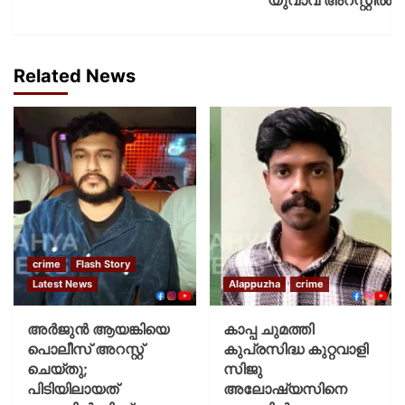
യുവാവ് അറസ്റ്റിൽ
Related News
crime
Flash Story
Latest News
Alappuzha
crime
അർജുൻ ആയങ്കിയെ
കാപ്പ ചുമത്തി
പൊലീസ് അറസ്റ്റ്
കുപ്രസിദ്ധ കുറ്റവാളി
ചെയ്‌തു;
സിജു
പിടിയിലായത്
അലോഷ്യസിനെ