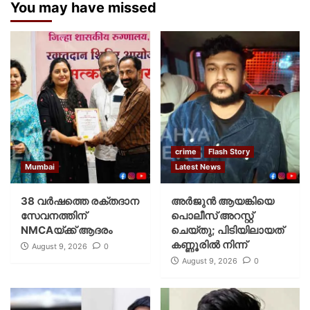
You may have missed
crime
Flash Story
Mumbai
Latest News
38 വർഷത്തെ രക്തദാന
അർജുൻ ആയങ്കിയെ
സേവനത്തിന്
പൊലീസ് അറസ്റ്റ്
NMCAയ്ക്ക് ആദരം
ചെയ്‌തു; പിടിയിലായത്
കണ്ണൂരിൽ നിന്ന്
August 9, 2026
0
August 9, 2026
0