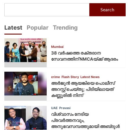
Search
Latest
Popular
Trending
Mumbai
38 വർഷത്തെ രക്തദാന
സേവനത്തിന് NMCAയ്ക്ക് ആദരം
crime
Flash Story
Latest News
അർജുൻ ആയങ്കിയെ പൊലീസ്
അറസ്റ്റ് ചെയ്‌തു; പിടിയിലായത്
കണ്ണൂരിൽ നിന്ന്
UAE
Pravasi
വിശ്വാസം നേടിയ
പ്രവർത്തനവും,
അനുഭവസമ്പത്തുമായി അബ്‌ദുൾ