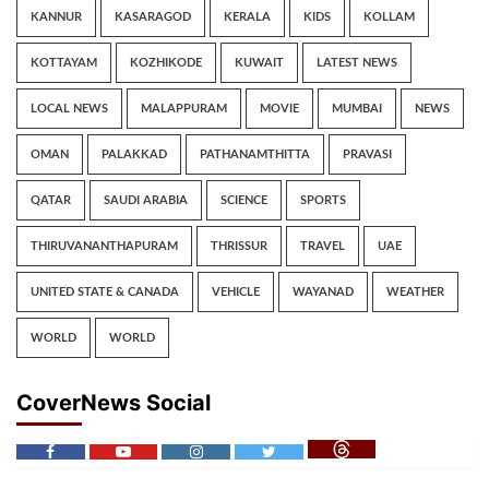
KANNUR
KASARAGOD
KERALA
KIDS
KOLLAM
KOTTAYAM
KOZHIKODE
KUWAIT
LATEST NEWS
LOCAL NEWS
MALAPPURAM
MOVIE
MUMBAI
NEWS
OMAN
PALAKKAD
PATHANAMTHITTA
PRAVASI
QATAR
SAUDI ARABIA
SCIENCE
SPORTS
THIRUVANANTHAPURAM
THRISSUR
TRAVEL
UAE
UNITED STATE & CANADA
VEHICLE
WAYANAD
WEATHER
WORLD
WORLD
CoverNews Social