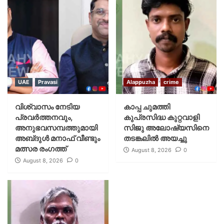
UAE
Pravasi
Alappuzha
crime
വിശ്വാസം നേടിയ
കാപ്പ ചുമത്തി
പ്രവർത്തനവും,
കുപ്രസിദ്ധ കുറ്റവാളി
അനുഭവസമ്പത്തുമായി
സിജു അലോഷ്യസിനെ
അബ്‌ദുൾ മനാഫ് വീണ്ടും
തടങ്കലിൽ അയച്ചു
മത്സര രംഗത്ത്
August 8, 2026
0
August 8, 2026
0