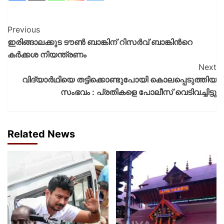
Previous
ഇരിങ്ങാലക്കുട ടൗൺ ബാങ്കിന്​ റിസർവ്​ ബാങ്കിന്‍റെ
കർക്കശ നിയന്ത്രണം
Next
വിദ്യാർഥിയെ തട്ടിക്കൊണ്ടുപോയി കൊലപ്പെടുത്തിയ
സംഭവം : പ്രതികളെ പോലീസ് വെടിവച്ചിട്ടു
Related News