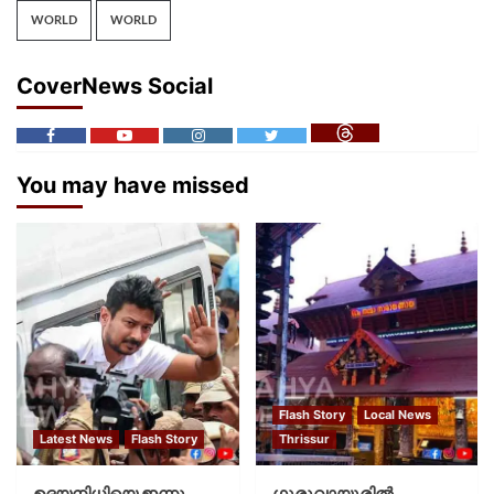
WORLD
WORLD
CoverNews Social
You may have missed
Flash Story
Local News
Latest News
Flash Story
Thrissur
ഉദയനിധിയെ ഇന്നു
ഗുരുവായൂരില്‍