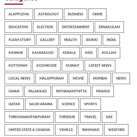
ALAPPUZHA
ASTROLOGY
BUSINESS
CRIME
EDUCATION
ELECTION
ENTERTAINMENT
ERNAKULAM
FLASH STORY
GALLERY
HEALTH
IDUKKI
INDIA
KANNUR
KASARAGOD
KERALA
KIDS
KOLLAM
KOTTAYAM
KOZHIKODE
KUWAIT
LATEST NEWS
LOCAL NEWS
MALAPPURAM
MOVIE
MUMBAI
NEWS
OMAN
PALAKKAD
PATHANAMTHITTA
PRAVASI
QATAR
SAUDI ARABIA
SCIENCE
SPORTS
THIRUVANANTHAPURAM
THRISSUR
TRAVEL
UAE
UNITED STATE & CANADA
VEHICLE
WAYANAD
WEATHER