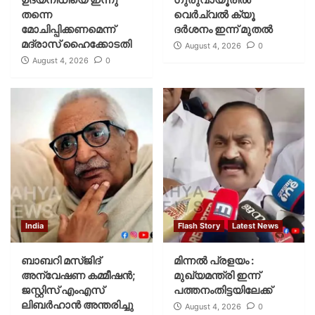
തന്നെ
വെര്‍ച്വല്‍ ക്യൂ
മോചിപ്പിക്കണമെന്ന്
ദര്‍ശനം ഇന്ന് മുതല്‍
മദ്രാസ് ഹൈക്കോടതി
August 4, 2026
0
August 4, 2026
0
India
Flash Story
Latest News
ബാബറി മസ്ജിദ്
മിന്നല്‍ പ്രളയം :
അന്വേഷണ കമ്മീഷന്‍;
മുഖ്യമന്ത്രി ഇന്ന്
ജസ്റ്റിസ് എംഎസ്
പത്തനംതിട്ടയിലേക്ക്
ലിബര്‍ഹാന്‍ അന്തരിച്ചു
August 4, 2026
0