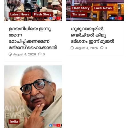
Flash Story
Local News
Latest News
Flash Story
Thrissur
ഉദയനിധിയെ ഇന്നു
ഗുരുവായൂരില്‍
തന്നെ
വെര്‍ച്വല്‍ ക്യൂ
മോചിപ്പിക്കണമെന്ന്
ദര്‍ശനം ഇന്ന് മുതല്‍
മദ്രാസ് ഹൈക്കോടതി
August 4, 2026
0
August 4, 2026
0
India