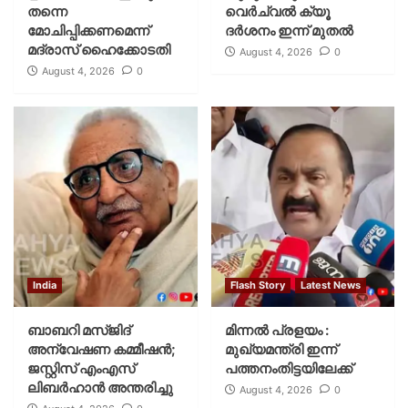
തന്നെ
വെര്‍ച്വല്‍ ക്യൂ
മോചിപ്പിക്കണമെന്ന്
ദര്‍ശനം ഇന്ന് മുതല്‍
മദ്രാസ് ഹൈക്കോടതി
August 4, 2026
0
August 4, 2026
0
India
Flash Story
Latest News
ബാബറി മസ്ജിദ്
മിന്നല്‍ പ്രളയം :
അന്വേഷണ കമ്മീഷന്‍;
മുഖ്യമന്ത്രി ഇന്ന്
ജസ്റ്റിസ് എംഎസ്
പത്തനംതിട്ടയിലേക്ക്
ലിബര്‍ഹാന്‍ അന്തരിച്ചു
August 4, 2026
0