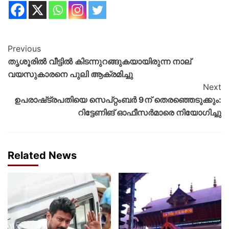
Previous
തൃശൂരിൽ വീട്ടിൽ കിടന്നുറങ്ങുകയായിരുന്ന നാല്
വയസുകാരനെ പുലി ആക്രമിച്ചു
Next
ഉപരാഷ്‌ട്രപതിയെ സെപ്റ്റംബര്‍ 9ന് തെരഞ്ഞെടുക്കും:
റിട്ടേണിങ് ഓഫീസര്‍മാരെ നിയോഗിച്ചു
Related News