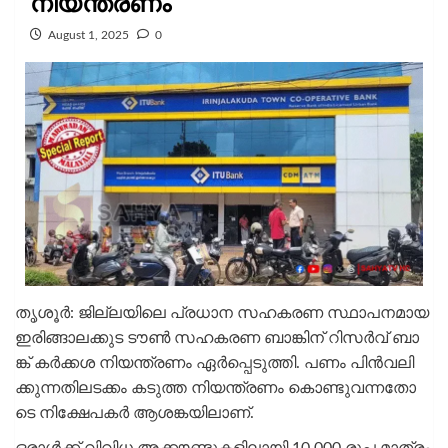
നിയന്ത്രണം
August 1, 2025
0
തൃ​ശൂ​ർ: ജി​ല്ല​യി​ലെ പ്ര​ധാ​ന സ​ഹ​ക​ര​ണ സ്ഥാ​പ​ന​മാ​യ
ഇ​രി​ങ്ങാ​ല​ക്കു​ട ടൗ​ൺ സ​ഹ​ക​ര​ണ ബാ​ങ്കി​ന്​ റി​സ​ർ​വ്​ ബാ​
ങ്ക്​ ക​ർ​ക്ക​ശ നി​യ​ന്ത്ര​ണം ഏ​ർ​പ്പെ​ടു​ത്തി. പ​ണം പി​ൻ​വ​ലി​
ക്കു​ന്ന​തി​ല​ട​ക്കം ക​ടു​ത്ത നി​യ​ന്ത്ര​ണം കൊ​ണ്ടു​വ​ന്ന​തോ​
ടെ നി​​ക്ഷേ​പ​ക​ർ ആ​ശ​ങ്ക​യി​ലാ​ണ്.
ഒ​രാ​ൾ​ക്ക്​ വി​വി​ധ അ​ക്കൗ​ണ്ടു​ക​ളി​ലാ​യി 10,000 രൂ​പ മാ​ത്രം