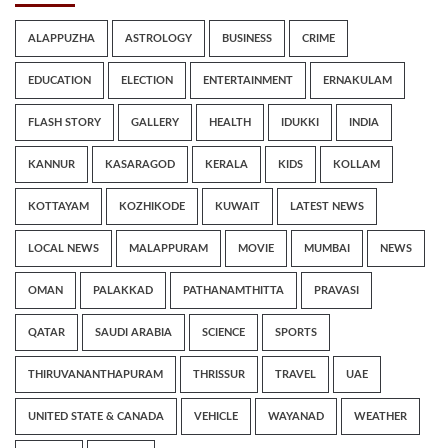
ALAPPUZHA
ASTROLOGY
BUSINESS
CRIME
EDUCATION
ELECTION
ENTERTAINMENT
ERNAKULAM
FLASH STORY
GALLERY
HEALTH
IDUKKI
INDIA
KANNUR
KASARAGOD
KERALA
KIDS
KOLLAM
KOTTAYAM
KOZHIKODE
KUWAIT
LATEST NEWS
LOCAL NEWS
MALAPPURAM
MOVIE
MUMBAI
NEWS
OMAN
PALAKKAD
PATHANAMTHITTA
PRAVASI
QATAR
SAUDI ARABIA
SCIENCE
SPORTS
THIRUVANANTHAPURAM
THRISSUR
TRAVEL
UAE
UNITED STATE & CANADA
VEHICLE
WAYANAD
WEATHER