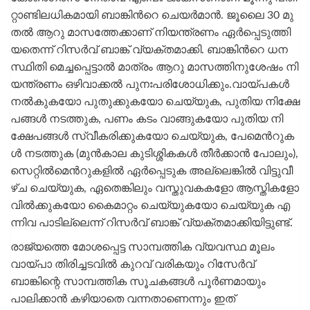
റ്റാ​ണ്ടി​ല​ധി​ക​മാ​യി ബാ​ങ്കി​ന്‍റെ ചെ​യ​ർ​മാ​ൻ. ജൂ​ലൈ 30 മു​
ത​ൽ ആ​റു​ മാ​സ​ത്തേ​ക്കാ​ണ്​​ നി​യ​ന്ത്ര​ണം ഏ​ർ​പ്പെ​ടു​ത്തി​
യ​തെ​ന്ന്​ റി​സ​ർ​വ്​ ബാ​ങ്ക്​ വ്യ​ക്ത​മാ​ക്കി. ബാ​ങ്കി​ന്‍റെ ധ​ന​
സ്ഥി​തി മെ​ച്ച​പ്പെ​ട്ടാ​ൽ മാ​ത്രം ആ​റു മാ​സ​ത്തി​നു​ശേ​ഷം നി​
യ​​ന്ത്ര​ണം ഒ​ഴി​വാ​ക്ക​ൽ പു​നഃ​പ​രി​ശോ​ധി​ക്കും.വാ​യ്പ​ക​ൾ
ന​ൽ​കു​ക​യോ പു​തു​ക്കു​ക​യോ ചെ​യ്യു​ക, പു​തി​യ നി​ക്ഷേ​
പ​ങ്ങ​ൾ ന​ട​ത്തു​ക, പ​ണം ക​ടം വാ​ങ്ങു​ക​യോ പു​തി​യ നി​
ക്ഷേ​പ​ങ്ങ​ൾ സ്വീ​ക​രി​ക്കു​ക​യോ ചെ​യ്യു​ക, പേ​മെ​ന്‍റു​ക​
ൾ ന​ട​ത്തു​ക (മു​ൻ​കാ​ല കു​ടി​ശ്ശി​ക​ക​ൾ തീ​ർ​ക്കാ​ൻ പോ​ലും),
സെ​റ്റി​ൽ​മെ​ന്‍റു​ക​ളി​ൽ ഏ​ർ​പ്പെ​ടു​ക അ​ല്ലെ​ങ്കി​ൽ വി​ട്ടു​വീ​
ഴ്ച ചെ​യ്യു​ക, ഏ​തെ​ങ്കി​ലും വ​സ്തു​വ​ക​ക​ളോ ആ​സ്തി​ക​ളോ
വി​ൽ​ക്കു​ക​യോ കൈ​മാ​റ്റം ചെ​യ്യു​ക​യോ ചെ​യ്യു​ക എ​
ന്നി​വ പാ​ടി​ല്ലെ​ന്ന്​ റി​സ​ർ​വ്​ ബാ​ങ്ക്​ വ്യ​ക്ത​മാ​ക്കി​യി​ട്ടു​ണ്ട്.
രാജ്യത്തെ മോശപ്പെട്ട സാമ്പത്തിക വ്യവസ്ഥ മൂലം
വായ്പാ തിരിച്ചടവിൽ കുറവ് വരികയും റിസേർവ്
ബാങ്കിന്റെ സാമ്പത്തിക സൂചകങ്ങൾ പൂർണമായും
പാലിക്കാൻ കഴിയാതെ വന്നതാണെന്നും ഇത്