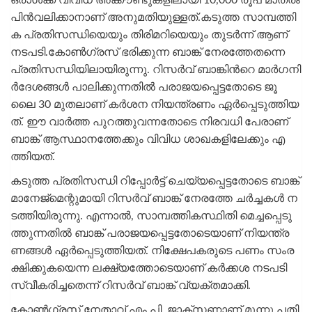
പി​ൻ​വ​ലി​ക്കാ​നാ​ണ്​ അ​നു​മ​തി​യു​ള്ള​ത്.ക​ടു​ത്ത സാ​മ്പ​ത്തി​
ക പ്ര​തി​സ​ന്ധി​യെ​യും തി​രി​മ​റി​യെ​യും തു​ട​ർ​ന്ന് ആണ്
നടപടി.കോ​ൺ​ഗ്ര​സ്​ ഭ​രി​ക്കു​ന്ന ബാ​ങ്ക്​ നേ​ര​ത്തേ​ത​ന്നെ
പ്ര​തി​സ​ന്ധി​യി​ലാ​യി​രു​ന്നു. റി​സ​ർ​വ്​ ബാ​ങ്കി​ന്‍റെ മാ​ർ​ഗ​നി​
ർ​ദേ​ശ​ങ്ങ​ൾ പാ​ലി​ക്കു​ന്ന​തി​ൽ പ​രാ​ജ​യ​പ്പെ​ട്ട​തോ​ടെ ജൂ​
ലൈ 30 മു​ത​ലാ​ണ്​ ക​ർ​ശ​ന നി​യ​ന്ത്ര​ണം ഏ​ർ​പ്പെ​ടു​ത്തി​യ​
ത്. ഈ ​വാ​ർ​ത്ത പു​റ​ത്തു​വ​ന്ന​തോ​ടെ നി​ര​വ​ധി പേ​രാ​ണ്​
ബാ​ങ്ക്​ ആ​സ്ഥാ​ന​ത്തേ​ക്കും വി​വി​ധ ശാ​ഖ​ക​ളി​ലേ​ക്കും എ​
ത്തി​യ​ത്.
ക​ടു​ത്ത പ്ര​തി​സ​ന്ധി റി​പ്പോ​ർ​ട്ട്​ ചെ​യ്യ​പ്പെ​ട്ട​തോ​ടെ ബാ​ങ്ക്​
മാ​നേ​ജ്​​മെ​ന്റു​മാ​യി റി​സ​ർ​വ്​ ബാ​ങ്ക്​ നേ​ര​ത്തേ ച​ർ​ച്ച​ക​ൾ ന​
ട​ത്തി​യി​രു​ന്നു. എ​ന്നാ​ൽ, സാ​മ്പ​ത്തി​ക​സ്ഥി​തി മെ​ച്ച​പ്പെ​ടു​
ത്തു​ന്ന​തി​ൽ ബാ​ങ്ക്​ പ​രാ​ജ​യ​പ്പെ​ട്ട​തോ​ടെ​യാ​ണ്​ നി​യ​ന്ത്ര​
ണ​ങ്ങ​ൾ ഏ​ർ​പ്പെ​ടു​ത്തി​യ​ത്. നി​ക്ഷേ​പ​ക​രു​ടെ പ​ണം സം​ര​
ക്ഷി​ക്കു​ക​യെ​ന്ന ല​ക്ഷ്യ​ത്തോ​ടെ​യാ​ണ്​ ക​ർ​ക്ക​ശ ന​ട​പ​ടി
സ്വീ​ക​രി​ച്ച​തെ​ന്ന്​ റി​സ​ർ​വ്​ ബാ​ങ്ക്​ വ്യ​ക്ത​മാ​ക്കി.
കോ​ൺ​ഗ്ര​സ്​ നേ​താ​വ്​ എം.​പി. ജാ​ക്​​സ​ണാ​ണ്​ മൂ​ന്നു​ പ​തി​