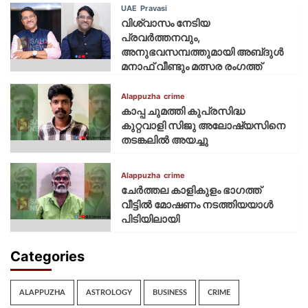
UAE
Pravasi
വിശ്വാസം നേടിയ
പ്രവർത്തനവും,
അനുഭവസമ്പത്തുമായി അബ്‌ദുൾ
മനാഫ് വീണ്ടും മത്സര രംഗത്ത്
Alappuzha
crime
കാപ്പ ചുമത്തി കുപ്രസിദ്ധ
കുറ്റവാളി സിജു അലോഷ്യസിനെ
തടങ്കലിൽ അയച്ചു
Alappuzha
crime
ചേർത്തല കാളികുളം ഭാഗത്ത്
വീട്ടിൽ മോഷണം നടത്തിയയാൾ
പിടിയിലായി
Categories
ALAPPUZHA
ASTROLOGY
BUSINESS
CRIME