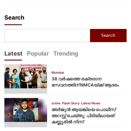
Search
Search
Latest
Popular
Trending
Mumbai
38 വർഷത്തെ രക്തദാന
സേവനത്തിന് NMCAയ്ക്ക് ആദരം
crime
Flash Story
Latest News
അർജുൻ ആയങ്കിയെ പൊലീസ്
അറസ്റ്റ് ചെയ്‌തു; പിടിയിലായത്
കണ്ണൂരിൽ നിന്ന്