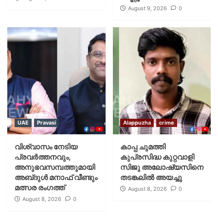
August 9, 2026
0
UAE
Pravasi
Alappuzha
crime
വിശ്വാസം നേടിയ
കാപ്പ ചുമത്തി
പ്രവർത്തനവും,
കുപ്രസിദ്ധ കുറ്റവാളി
അനുഭവസമ്പത്തുമായി
സിജു അലോഷ്യസിനെ
അബ്‌ദുൾ മനാഫ് വീണ്ടും
തടങ്കലിൽ അയച്ചു
മത്സര രംഗത്ത്
August 8, 2026
0
August 8, 2026
0