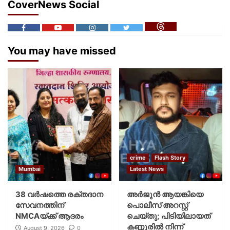
CoverNews Social
You may have missed
crime
Flash Story
Mumbai
Latest News
38 വർഷത്തെ രക്തദാന
അർജുൻ ആയങ്കിയെ
സേവനത്തിന്
പൊലീസ് അറസ്റ്റ്
NMCAയ്ക്ക് ആദരം
ചെയ്‌തു; പിടിയിലായത്
കണ്ണൂരിൽ നിന്ന്
August 9, 2026
0