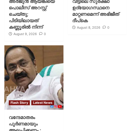
അർജുൻ ആയങ്കിയെ
വീട്ടിലെ സുരക്ഷാ
പൊലീസ് അറസ്റ്റ്
ഉദ്യോഗസ്ഥനെ
ചെയ്‌തു;
മാറ്റണമെന്ന് അഭിജീത്
പിടിയിലായത്
ദീപ്‌കെ
കണ്ണൂരിൽ നിന്ന്
August 8, 2026
0
August 9, 2026
0
Flash Story
Latest News
വന്ദേമാതരം
പൂര്‍ണമായും
ആലപിക്കണം :