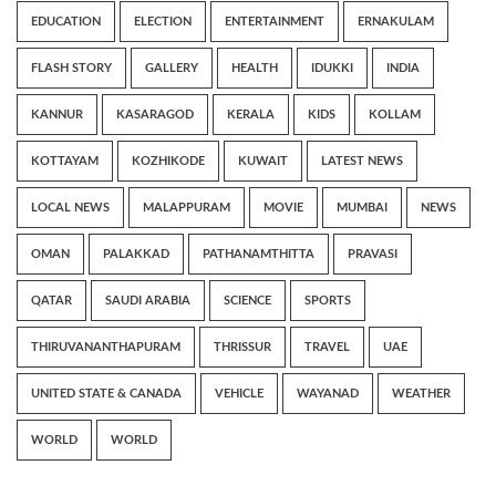
EDUCATION
ELECTION
ENTERTAINMENT
ERNAKULAM
FLASH STORY
GALLERY
HEALTH
IDUKKI
INDIA
KANNUR
KASARAGOD
KERALA
KIDS
KOLLAM
KOTTAYAM
KOZHIKODE
KUWAIT
LATEST NEWS
LOCAL NEWS
MALAPPURAM
MOVIE
MUMBAI
NEWS
OMAN
PALAKKAD
PATHANAMTHITTA
PRAVASI
QATAR
SAUDI ARABIA
SCIENCE
SPORTS
THIRUVANANTHAPURAM
THRISSUR
TRAVEL
UAE
UNITED STATE & CANADA
VEHICLE
WAYANAD
WEATHER
WORLD
WORLD