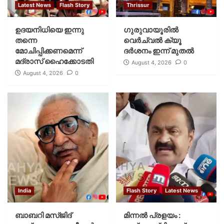
Latest News
Flash Story
Thrissur
ഉദയനിധിയെ ഇന്നു
ഗുരുവായൂരില്‍
തന്നെ
വെര്‍ച്വല്‍ ക്യൂ
മോചിപ്പിക്കണമെന്ന്
ദര്‍ശനം ഇന്ന് മുതല്‍
മദ്രാസ് ഹൈക്കോടതി
August 4, 2026
0
August 4, 2026
0
India
Flash Story
Latest News
ബാബറി മസ്ജിദ്
മിന്നല്‍ പ്രളയം :