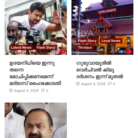
Flash Story
Local News
Latest News
Flash Story
Thrissur
ഉദയനിധിയെ ഇന്നു
ഗുരുവായൂരില്‍
തന്നെ
വെര്‍ച്വല്‍ ക്യൂ
മോചിപ്പിക്കണമെന്ന്
ദര്‍ശനം ഇന്ന് മുതല്‍
മദ്രാസ് ഹൈക്കോടതി
August 4, 2026
0
August 4, 2026
0