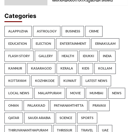
Categories
ALAPPUZHA
ASTROLOGY
BUSINESS
CRIME
EDUCATION
ELECTION
ENTERTAINMENT
ERNAKULAM
FLASH STORY
GALLERY
HEALTH
IDUKKI
INDIA
KANNUR
KASARAGOD
KERALA
KIDS
KOLLAM
KOTTAYAM
KOZHIKODE
KUWAIT
LATEST NEWS
LOCAL NEWS
MALAPPURAM
MOVIE
MUMBAI
NEWS
OMAN
PALAKKAD
PATHANAMTHITTA
PRAVASI
QATAR
SAUDI ARABIA
SCIENCE
SPORTS
THIRUVANANTHAPURAM
THRISSUR
TRAVEL
UAE