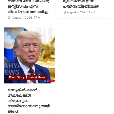
അന്വേഷണ കമ്മീഷന്‍;
മുഖ്യമന്ത്രി ഇന്ന്
ജസ്റ്റിസ് എംഎസ്
പത്തനംതിട്ടയിലേക്ക്
ലിബര്‍ഹാന്‍ അന്തരിച്ചു
August 4, 2026
0
August 4, 2026
0
Flash Story
Latest News
ഒന്നുകില്‍ കരാര്‍,
അല്ലെങ്കില്‍
കീഴടങ്ങുക.
അന്ത്യശാസനവുമായി
ട്രംപ്