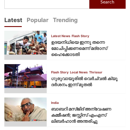
Search
Latest
Popular
Trending
Latest News
Flash Story
ഉദയനിധിയെ ഇന്നു തന്നെ
മോചിപ്പിക്കണമെന്ന് മദ്രാസ്
ഹൈക്കോടതി
Flash Story
Local News
Thrissur
ഗുരുവായൂരില്‍ വെര്‍ച്വല്‍ ക്യൂ
ദര്‍ശനം ഇന്ന് മുതല്‍
India
ബാബറി മസ്ജിദ് അന്വേഷണ
കമ്മീഷന്‍; ജസ്റ്റിസ് എംഎസ്
ലിബര്‍ഹാന്‍ അന്തരിച്ചു