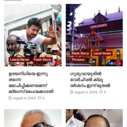
Flash Story
Local News
Latest News
Flash Story
Thrissur
ഉദയനിധിയെ ഇന്നു
ഗുരുവായൂരില്‍
തന്നെ
വെര്‍ച്വല്‍ ക്യൂ
മോചിപ്പിക്കണമെന്ന്
ദര്‍ശനം ഇന്ന് മുതല്‍
മദ്രാസ് ഹൈക്കോടതി
August 4, 2026
0
August 4, 2026
0