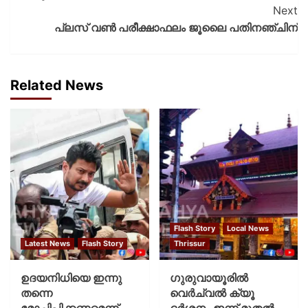
Next
പ്ലസ് വണ്‍ പരീക്ഷാഫലം ജൂലൈ പതിനഞ്ചിന്
Related News
Flash Story
Local News
Latest News
Flash Story
Thrissur
ഉദയനിധിയെ ഇന്നു
ഗുരുവായൂരില്‍
തന്നെ
വെര്‍ച്വല്‍ ക്യൂ
മോചിപ്പിക്കണമെന്ന്
ദര്‍ശനം ഇന്ന് മുതല്‍