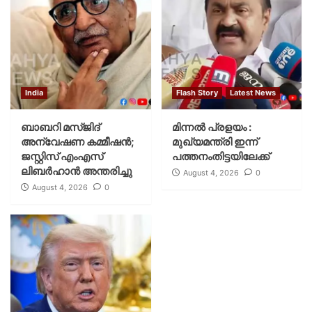
India
Flash Story
Latest News
ബാബറി മസ്ജിദ്
മിന്നല്‍ പ്രളയം :
അന്വേഷണ കമ്മീഷന്‍;
മുഖ്യമന്ത്രി ഇന്ന്
ജസ്റ്റിസ് എംഎസ്
പത്തനംതിട്ടയിലേക്ക്
ലിബര്‍ഹാന്‍ അന്തരിച്ചു
August 4, 2026
0
August 4, 2026
0