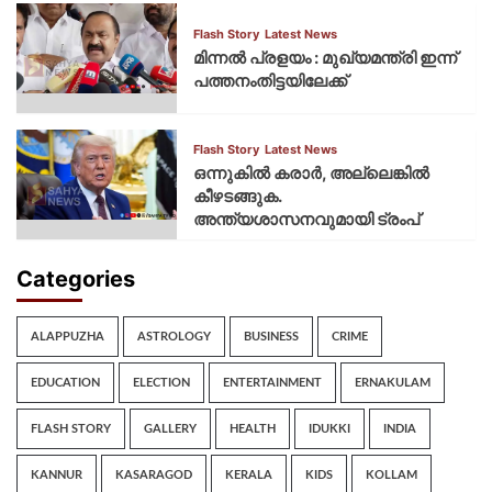
Flash Story
Latest News
മിന്നല്‍ പ്രളയം : മുഖ്യമന്ത്രി ഇന്ന്
പത്തനംതിട്ടയിലേക്ക്
Flash Story
Latest News
ഒന്നുകില്‍ കരാര്‍, അല്ലെങ്കില്‍
കീഴടങ്ങുക.
അന്ത്യശാസനവുമായി ട്രംപ്
Categories
ALAPPUZHA
ASTROLOGY
BUSINESS
CRIME
EDUCATION
ELECTION
ENTERTAINMENT
ERNAKULAM
FLASH STORY
GALLERY
HEALTH
IDUKKI
INDIA
KANNUR
KASARAGOD
KERALA
KIDS
KOLLAM