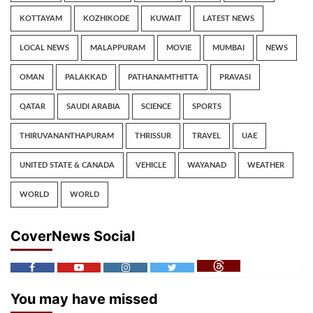
KOTTAYAM
KOZHIKODE
KUWAIT
LATEST NEWS
LOCAL NEWS
MALAPPURAM
MOVIE
MUMBAI
NEWS
OMAN
PALAKKAD
PATHANAMTHITTA
PRAVASI
QATAR
SAUDI ARABIA
SCIENCE
SPORTS
THIRUVANANTHAPURAM
THRISSUR
TRAVEL
UAE
UNITED STATE & CANADA
VEHICLE
WAYANAD
WEATHER
WORLD
WORLD
CoverNews Social
You may have missed