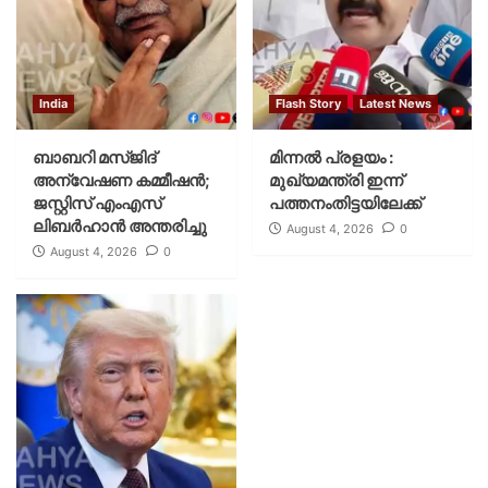
India
Flash Story
Latest News
ബാബറി മസ്ജിദ്
മിന്നല്‍ പ്രളയം :
അന്വേഷണ കമ്മീഷന്‍;
മുഖ്യമന്ത്രി ഇന്ന്
ജസ്റ്റിസ് എംഎസ്
പത്തനംതിട്ടയിലേക്ക്
ലിബര്‍ഹാന്‍ അന്തരിച്ചു
August 4, 2026
0
August 4, 2026
0