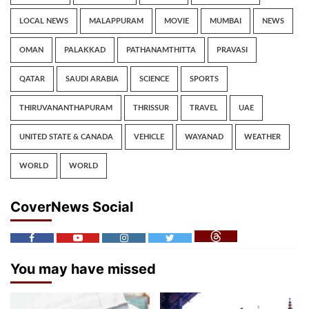
LOCAL NEWS
MALAPPURAM
MOVIE
MUMBAI
NEWS
OMAN
PALAKKAD
PATHANAMTHITTA
PRAVASI
QATAR
SAUDI ARABIA
SCIENCE
SPORTS
THIRUVANANTHAPURAM
THRISSUR
TRAVEL
UAE
UNITED STATE & CANADA
VEHICLE
WAYANAD
WEATHER
WORLD
WORLD
CoverNews Social
You may have missed