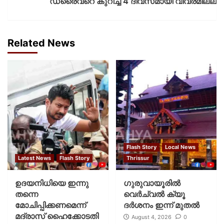
ഡ്രൈവറെ കുറിച്ച് 4 ദിവസമായി വിവരമില്ല
Related News
Flash Story
Local News
Latest News
Flash Story
Thrissur
ഉദയനിധിയെ ഇന്നു
ഗുരുവായൂരില്‍
തന്നെ
വെര്‍ച്വല്‍ ക്യൂ
മോചിപ്പിക്കണമെന്ന്
ദര്‍ശനം ഇന്ന് മുതല്‍
മദ്രാസ് ഹൈക്കോടതി
August 4, 2026
0