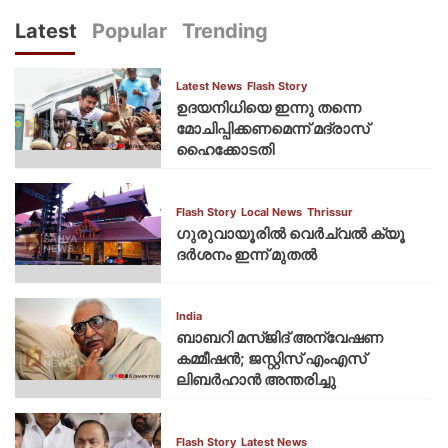
Latest
Popular
Trending
Latest News
Flash Story
ഉദയനിധിയെ ഇന്നു തന്നെ
മോചിപ്പിക്കണമെന്ന് മദ്രാസ്
ഹൈക്കോടതി
Flash Story
Local News
Thrissur
ഗുരുവായൂരില്‍ വെര്‍ച്വല്‍ ക്യൂ
ദര്‍ശനം ഇന്ന് മുതല്‍
India
ബാബറി മസ്ജിദ് അന്വേഷണ
കമ്മീഷന്‍; ജസ്റ്റിസ് എംഎസ്
ലിബര്‍ഹാന്‍ അന്തരിച്ചു
Flash Story
Latest News