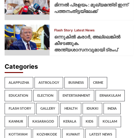
മിന്നല്‍ പ്രളയം : മുഖ്യമന്ത്രി ഇന്ന്
പത്തനംതിട്ടയിലേക്ക്
Flash Story
Latest News
ഒന്നുകില്‍ കരാര്‍, അല്ലെങ്കില്‍
കീഴടങ്ങുക.
അന്ത്യശാസനവുമായി ട്രംപ്
Categories
ALAPPUZHA
ASTROLOGY
BUSINESS
CRIME
EDUCATION
ELECTION
ENTERTAINMENT
ERNAKULAM
FLASH STORY
GALLERY
HEALTH
IDUKKI
INDIA
KANNUR
KASARAGOD
KERALA
KIDS
KOLLAM
KOTTAYAM
KOZHIKODE
KUWAIT
LATEST NEWS