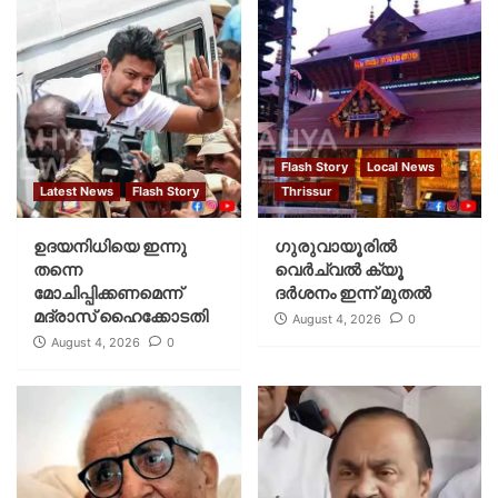
Flash Story
Local News
Latest News
Flash Story
Thrissur
ഉദയനിധിയെ ഇന്നു
ഗുരുവായൂരില്‍
തന്നെ
വെര്‍ച്വല്‍ ക്യൂ
മോചിപ്പിക്കണമെന്ന്
ദര്‍ശനം ഇന്ന് മുതല്‍
മദ്രാസ് ഹൈക്കോടതി
August 4, 2026
0
August 4, 2026
0