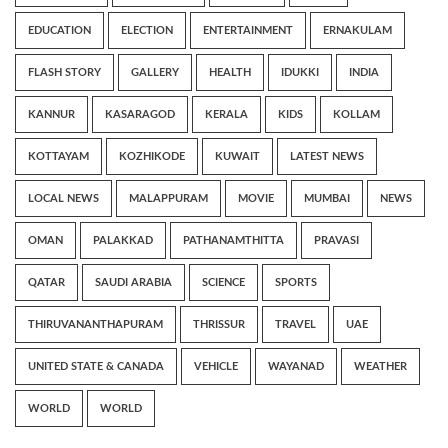
EDUCATION
ELECTION
ENTERTAINMENT
ERNAKULAM
FLASH STORY
GALLERY
HEALTH
IDUKKI
INDIA
KANNUR
KASARAGOD
KERALA
KIDS
KOLLAM
KOTTAYAM
KOZHIKODE
KUWAIT
LATEST NEWS
LOCAL NEWS
MALAPPURAM
MOVIE
MUMBAI
NEWS
OMAN
PALAKKAD
PATHANAMTHITTA
PRAVASI
QATAR
SAUDI ARABIA
SCIENCE
SPORTS
THIRUVANANTHAPURAM
THRISSUR
TRAVEL
UAE
UNITED STATE & CANADA
VEHICLE
WAYANAD
WEATHER
WORLD
WORLD