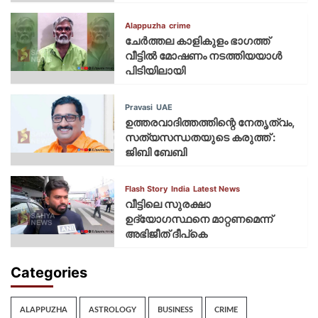
Alappuzha
crime
ചേർത്തല കാളികുളം ഭാഗത്ത്
വീട്ടിൽ മോഷണം നടത്തിയയാൾ
പിടിയിലായി
Pravasi
UAE
ഉത്തരവാദിത്തത്തിന്റെ നേതൃത്വം,
സത്യസന്ധതയുടെ കരുത്ത് :
ജിബി ബേബി
Flash Story
India
Latest News
വീട്ടിലെ സുരക്ഷാ
ഉദ്യോഗസ്ഥനെ മാറ്റണമെന്ന്
അഭിജീത് ദീപ്‌കെ
Categories
ALAPPUZHA
ASTROLOGY
BUSINESS
CRIME