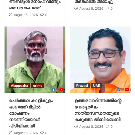
അബ്‌ദുൾ മനാഫ് വീണ്ടും
തടങ്കലിൽ അയച്ചു
മത്സര രംഗത്ത്
August 8, 2026
0
August 8, 2026
0
Alappuzha
crime
Pravasi
UAE
ചേർത്തല കാളികുളം
ഉത്തരവാദിത്തത്തിന്റെ
ഭാഗത്ത് വീട്ടിൽ
നേതൃത്വം,
മോഷണം
സത്യസന്ധതയുടെ
നടത്തിയയാൾ
കരുത്ത് : ജിബി ബേബി
പിടിയിലായി
August 8, 2026
0
August 8, 2026
0