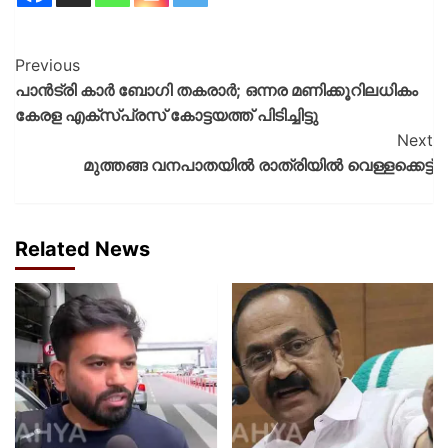
Previous
പാൻട്രി കാർ ബോഗി തകരാർ; ഒന്നര മണിക്കൂറിലധികം
കേരള എക്സ്പ്രസ് കോട്ടയത്ത് പിടിച്ചിട്ടു
Next
മുത്തങ്ങ വനപാതയിൽ രാത്രിയിൽ വെള്ളക്കെട്ട്
Related News