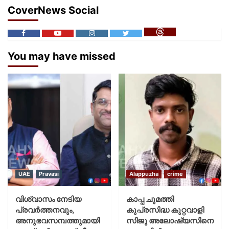
CoverNews Social
You may have missed
UAE
Pravasi
Alappuzha
crime
വിശ്വാസം നേടിയ
കാപ്പ ചുമത്തി
പ്രവർത്തനവും,
കുപ്രസിദ്ധ കുറ്റവാളി
അനുഭവസമ്പത്തുമായി
സിജു അലോഷ്യസിനെ