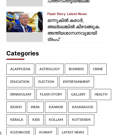
പത്തനംതിട്ടയിലേക്ക്
Flash Story
Latest News
ഒന്നുകില്‍ കരാര്‍,
അല്ലെങ്കില്‍ കീഴടങ്ങുക.
അന്ത്യശാസനവുമായി
ട്രംപ്
Categories
ALAPPUZHA
ASTROLOGY
BUSINESS
CRIME
EDUCATION
ELECTION
ENTERTAINMENT
ERNAKULAM
FLASH STORY
GALLERY
HEALTH
IDUKKI
INDIA
KANNUR
KASARAGOD
KERALA
KIDS
KOLLAM
KOTTAYAM
t
KOZHIKODE
KUWAIT
LATEST NEWS