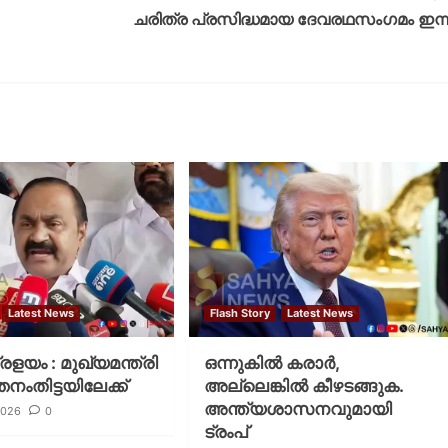
ചരിത്ര പ്രസിദ്ധമായ ദേവരഥസംഗമം ഇന്ന
Latest News
Flash Story
Latest News
പ്രളയം : മുഖ്യമന്ത്രി
ഒന്നുകില്‍ കരാര്‍,
തനംതിട്ടയിലേക്ക്
അല്ലെങ്കില്‍ കീഴടങ്ങുക.
അന്ത്യശാസനവുമായി
2026
0
ട്രംപ്