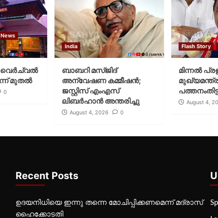
 News
India
Flash Story
വെര്‍ച്വല്‍
ബാബറി മസ്ജിദ്
മിന്നല്‍ പ്ര
്ന് മുതല്‍
അന്വേഷണ കമ്മീഷന്‍;
മുഖ്യമന്ത്ര
ജസ്റ്റിസ് എംഎസ്
പത്തനംതിട്ട
0
ലിബര്‍ഹാന്‍ അന്തരിച്ചു
August 4, 2
August 4, 2026
0
Recent Posts
U
ഉദയനിധിയെ ഇന്നു തന്നെ മോചിപ്പിക്കണമെന്ന് മദ്രാസ്
Sp
ഹൈക്കോടതി