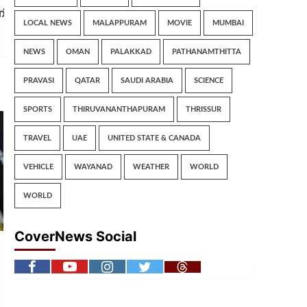
്
LOCAL NEWS
MALAPPURAM
MOVIE
MUMBAI
NEWS
OMAN
PALAKKAD
PATHANAMTHITTA
PRAVASI
QATAR
SAUDI ARABIA
SCIENCE
SPORTS
THIRUVANANTHAPURAM
THRISSUR
TRAVEL
UAE
UNITED STATE & CANADA
VEHICLE
WAYANAD
WEATHER
WORLD
WORLD
CoverNews Social