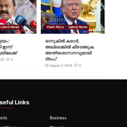
Latest News
Flash Story
Latest News
ളയം :
ഒന്നുകില്‍ കരാര്‍,
ി ഇന്ന്
അല്ലെങ്കില്‍ കീഴടങ്ങുക.
യിലേക്ക്
അന്ത്യശാസനവുമായി
ട്രംപ്
026
0
August 4, 2026
0
seful Links
orts
Business