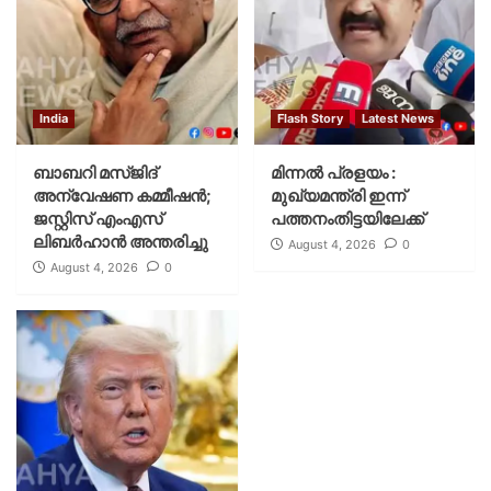
India
Flash Story
Latest News
ബാബറി മസ്ജിദ്
മിന്നല്‍ പ്രളയം :
അന്വേഷണ കമ്മീഷന്‍;
മുഖ്യമന്ത്രി ഇന്ന്
ജസ്റ്റിസ് എംഎസ്
പത്തനംതിട്ടയിലേക്ക്
ലിബര്‍ഹാന്‍ അന്തരിച്ചു
August 4, 2026
0
August 4, 2026
0