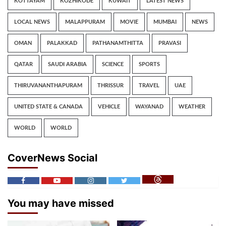
KOTTAYAM
KOZHIKODE
KUWAIT
LATEST NEWS
LOCAL NEWS
MALAPPURAM
MOVIE
MUMBAI
NEWS
OMAN
PALAKKAD
PATHANAMTHITTA
PRAVASI
QATAR
SAUDI ARABIA
SCIENCE
SPORTS
THIRUVANANTHAPURAM
THRISSUR
TRAVEL
UAE
UNITED STATE & CANADA
VEHICLE
WAYANAD
WEATHER
WORLD
WORLD
CoverNews Social
You may have missed