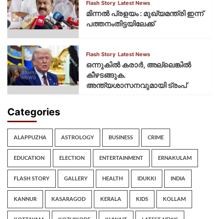
Flash Story
Latest News
മിന്നല്‍ പ്രളയം : മുഖ്യമന്ത്രി ഇന്ന്
പത്തനംതിട്ടയിലേക്ക്
Flash Story
Latest News
ഒന്നുകില്‍ കരാര്‍, അല്ലെങ്കില്‍
കീഴടങ്ങുക.
അന്ത്യശാസനവുമായി ട്രംപ്
Categories
ALAPPUZHA
ASTROLOGY
BUSINESS
CRIME
EDUCATION
ELECTION
ENTERTAINMENT
ERNAKULAM
FLASH STORY
GALLERY
HEALTH
IDUKKI
INDIA
KANNUR
KASARAGOD
KERALA
KIDS
KOLLAM