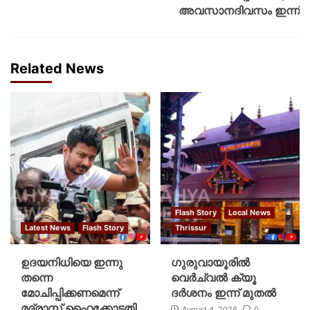
അവസാനദിവസം ഇന്ന്
Related News
Flash Story
Local News
Latest News
Flash Story
Thrissur
ഉദയനിധിയെ ഇന്നു
ഗുരുവായൂരില്‍
തന്നെ
വെര്‍ച്വല്‍ ക്യൂ
മോചിപ്പിക്കണമെന്ന്
ദര്‍ശനം ഇന്ന് മുതല്‍
മദ്രാസ് ഹൈക്കോടതി
August 4, 2026
0