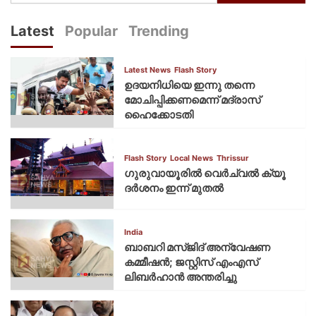
Latest
Popular
Trending
Latest News
Flash Story
ഉദയനിധിയെ ഇന്നു തന്നെ
മോചിപ്പിക്കണമെന്ന് മദ്രാസ്
ഹൈക്കോടതി
Flash Story
Local News
Thrissur
ഗുരുവായൂരില്‍ വെര്‍ച്വല്‍ ക്യൂ
ദര്‍ശനം ഇന്ന് മുതല്‍
India
ബാബറി മസ്ജിദ് അന്വേഷണ
കമ്മീഷന്‍; ജസ്റ്റിസ് എംഎസ്
ലിബര്‍ഹാന്‍ അന്തരിച്ചു