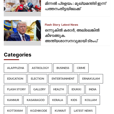
മിന്നല്‍ പ്രളയം : മുഖ്യമന്ത്രി ഇന്ന്
പത്തനംതിട്ടയിലേക്ക്
Flash Story
Latest News
ഒന്നുകില്‍ കരാര്‍, അല്ലെങ്കില്‍
കീഴടങ്ങുക.
അന്ത്യശാസനവുമായി ട്രംപ്
Categories
ALAPPUZHA
ASTROLOGY
BUSINESS
CRIME
EDUCATION
ELECTION
ENTERTAINMENT
ERNAKULAM
FLASH STORY
GALLERY
HEALTH
IDUKKI
INDIA
KANNUR
KASARAGOD
KERALA
KIDS
KOLLAM
KOTTAYAM
KOZHIKODE
KUWAIT
LATEST NEWS