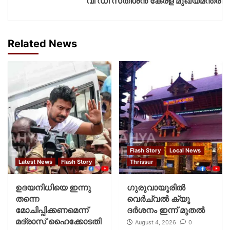
വി ഡി സതീശന്‍ കേരള മുഖ്യമന്ത്രി
Related News
Flash Story
Local News
Latest News
Flash Story
Thrissur
ഉദയനിധിയെ ഇന്നു
ഗുരുവായൂരില്‍
തന്നെ
വെര്‍ച്വല്‍ ക്യൂ
മോചിപ്പിക്കണമെന്ന്
ദര്‍ശനം ഇന്ന് മുതല്‍
മദ്രാസ് ഹൈക്കോടതി
August 4, 2026
0