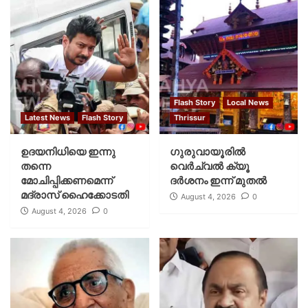
Flash Story
Local News
Latest News
Flash Story
Thrissur
ഉദയനിധിയെ ഇന്നു
ഗുരുവായൂരില്‍
തന്നെ
വെര്‍ച്വല്‍ ക്യൂ
മോചിപ്പിക്കണമെന്ന്
ദര്‍ശനം ഇന്ന് മുതല്‍
മദ്രാസ് ഹൈക്കോടതി
August 4, 2026
0
August 4, 2026
0