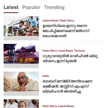
Latest
Popular
Trending
Latest News
Flash Story
ഉദയനിധിയെ ഇന്നു തന്നെ
മോചിപ്പിക്കണമെന്ന് മദ്രാസ്
ഹൈക്കോടതി
Flash Story
Local News
Thrissur
ഗുരുവായൂരില്‍ വെര്‍ച്വല്‍ ക്യൂ
ദര്‍ശനം ഇന്ന് മുതല്‍
India
ബാബറി മസ്ജിദ് അന്വേഷണ
കമ്മീഷന്‍; ജസ്റ്റിസ് എംഎസ്
ലിബര്‍ഹാന്‍ അന്തരിച്ചു
Flash Story
Latest News