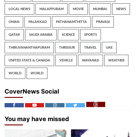
LOCAL NEWS
MALAPPURAM
MOVIE
MUMBAI
NEWS
OMAN
PALAKKAD
PATHANAMTHITTA
PRAVASI
QATAR
SAUDI ARABIA
SCIENCE
SPORTS
THIRUVANANTHAPURAM
THRISSUR
TRAVEL
UAE
UNITED STATE & CANADA
VEHICLE
WAYANAD
WEATHER
WORLD
WORLD
CoverNews Social
You may have missed