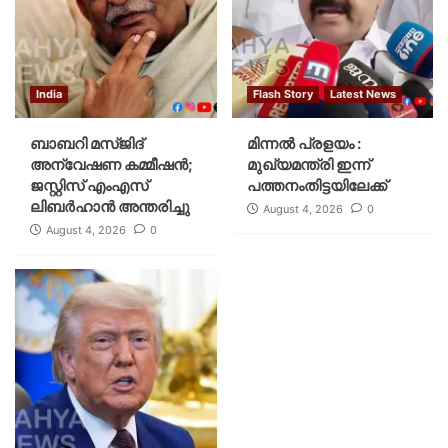
India
Flash Story
Latest News
ബാബറി മസ്ജിദ്
മിന്നല്‍ പ്രളയം :
അന്വേഷണ കമ്മീഷന്‍;
മുഖ്യമന്ത്രി ഇന്ന്
ജസ്റ്റിസ് എംഎസ്
പത്തനംതിട്ടയിലേക്ക്
ലിബര്‍ഹാന്‍ അന്തരിച്ചു
August 4, 2026
0
August 4, 2026
0