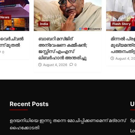
 News
India
Flash Story
വെര്‍ച്വല്‍
ബാബറി മസ്ജിദ്
മിന്നല്‍ പ്ര
്ന് മുതല്‍
അന്വേഷണ കമ്മീഷന്‍;
മുഖ്യമന്ത്ര
ജസ്റ്റിസ് എംഎസ്
പത്തനംതിട്ട
0
ലിബര്‍ഹാന്‍ അന്തരിച്ചു
August 4, 2
August 4, 2026
0
Recent Posts
U
ഉദയനിധിയെ ഇന്നു തന്നെ മോചിപ്പിക്കണമെന്ന് മദ്രാസ്
Sp
ഹൈക്കോടതി
Lo