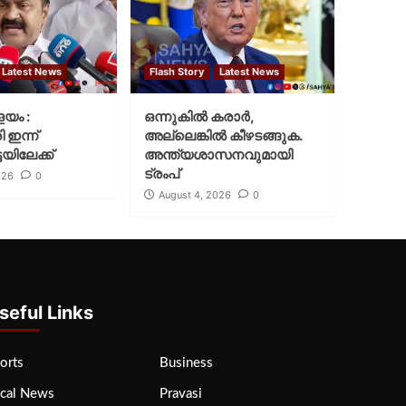
Latest News
Flash Story
Latest News
ളയം :
ഒന്നുകില്‍ കരാര്‍,
ി ഇന്ന്
അല്ലെങ്കില്‍ കീഴടങ്ങുക.
യിലേക്ക്
അന്ത്യശാസനവുമായി
ട്രംപ്
026
0
August 4, 2026
0
seful Links
orts
Business
cal News
Pravasi