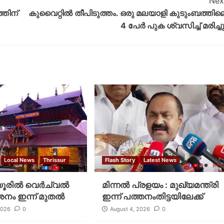
Nex
തിന്
കുവൈറ്റിൽ തീപിടുത്തം. ഒരു മലയാളി കുടുംബത്തില
4 പേർ പുക ശ്വസിച്ച് മരിച്ചു
Local News
Thrissur
Flash Story
Latest News
രില്‍ വെര്‍ച്വല്‍
മിന്നല്‍ പ്രളയം : മുഖ്യമന്ത്രി
ശനം ഇന്ന് മുതല്‍
ഇന്ന് പത്തനംതിട്ടയിലേക്ക്
2026
0
August 4, 2026
0