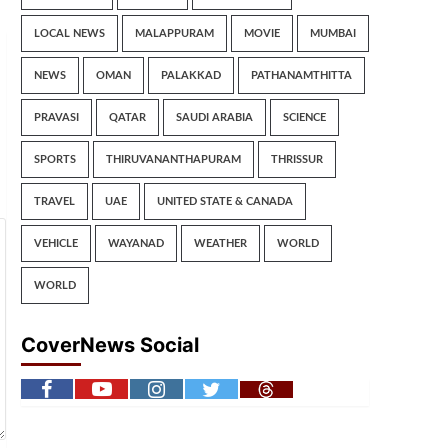
LOCAL NEWS
MALAPPURAM
MOVIE
MUMBAI
NEWS
OMAN
PALAKKAD
PATHANAMTHITTA
PRAVASI
QATAR
SAUDI ARABIA
SCIENCE
SPORTS
THIRUVANANTHAPURAM
THRISSUR
TRAVEL
UAE
UNITED STATE & CANADA
VEHICLE
WAYANAD
WEATHER
WORLD
WORLD
CoverNews Social