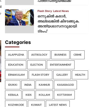
t
പത്തനംതിട്ടയിലേക്ക്
െ
Flash Story
Latest News
.
ഒന്നുകില്‍ കരാര്‍,
അല്ലെങ്കില്‍ കീഴടങ്ങുക.
അന്ത്യശാസനവുമായി
ട്രംപ്
Categories
ALAPPUZHA
ASTROLOGY
BUSINESS
CRIME
EDUCATION
ELECTION
ENTERTAINMENT
ERNAKULAM
FLASH STORY
GALLERY
HEALTH
IDUKKI
INDIA
KANNUR
KASARAGOD
KERALA
KIDS
KOLLAM
KOTTAYAM
KOZHIKODE
KUWAIT
LATEST NEWS