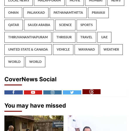
LOCAL NEWS
MALAPPURAM
MOVIE
MUMBAI
NEWS
OMAN
PALAKKAD
PATHANAMTHITTA
PRAVASI
QATAR
SAUDI ARABIA
SCIENCE
SPORTS
THIRUVANANTHAPURAM
THRISSUR
TRAVEL
UAE
UNITED STATE & CANADA
VEHICLE
WAYANAD
WEATHER
WORLD
WORLD
CoverNews Social
You may have missed