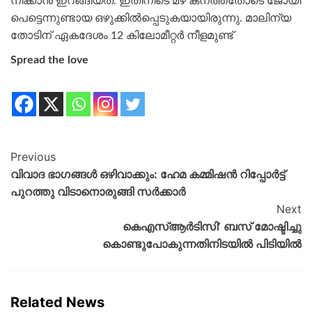
നീക്കാൻ ഇറങ്ങിയത്. ഇതിനിടെ മഴ കനത്തതോടെ ജോയി
പെട്ടെന്നുണ്ടായ ഒഴുക്കില്‍പ്പെടുകയായിരുന്നു. മാലിന്യ
തോടിന് ഏകദേശം 12 കിലോമീറ്റർ നീളമുണ്ട്
Spread the love
Previous
വിവാദ ഭാഗങ്ങൾ ഒഴിവാക്കും: ഹേമ കമ്മിഷൻ റിപ്പോർട്ട്
പുറത്തു വിടാനൊരുങ്ങി സർക്കാർ
Next
കെഎസ്‌ആര്‍ടിസി’ ബസ് മോഷ്ടിച്ചു
കൊണ്ടുപോകുന്നതിനിടയിൽ പിടിയില്‍
Related News