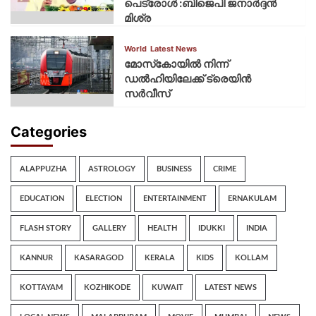
പെട്രോൾ :ബിജെപി ജനാർദ്ദൻ
മിശ്ര
World
Latest News
മോസ്‌കോയില്‍ നിന്ന്
ഡല്‍ഹിയിലേക്ക് ട്രെയിന്‍
സര്‍വീസ്
Categories
ALAPPUZHA
ASTROLOGY
BUSINESS
CRIME
EDUCATION
ELECTION
ENTERTAINMENT
ERNAKULAM
FLASH STORY
GALLERY
HEALTH
IDUKKI
INDIA
KANNUR
KASARAGOD
KERALA
KIDS
KOLLAM
KOTTAYAM
KOZHIKODE
KUWAIT
LATEST NEWS