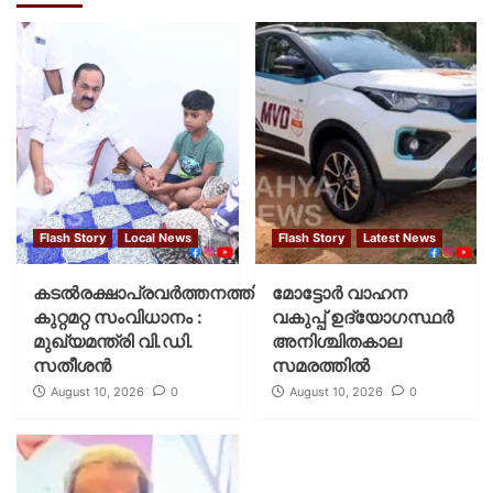
Flash Story
Local News
Flash Story
Latest News
കടല്‍രക്ഷാപ്രവര്‍ത്തനത്തിന്
മോട്ടോര്‍ വാഹന
കുറ്റമറ്റ സംവിധാനം :
വകുപ്പ് ഉദ്യോഗസ്ഥര്‍
മുഖ്യമന്ത്രി വി.ഡി.
അനിശ്ചിതകാല
സതീശന്‍
സമരത്തില്‍
August 10, 2026
0
August 10, 2026
0