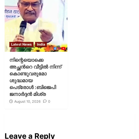
Latest News
India
നിന്റെയൊക്കെ
അച്ഛൻറെ വീട്ടിൽ നിന്ന്
കൊണ്ടുവരുമോ
ശുദ്ധമായ
പെട്രോൾ :ബിജെപി
ജനാർദ്ദൻ മിശ്ര
August 10, 2026
0
Leave a Reply