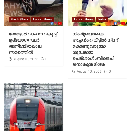
Flash Story
Latest News
Latest News
India
മോട്ടോര്‍ വാഹന വകുപ്പ്
നിന്റെയൊക്കെ
ഉദ്യോഗസ്ഥര്‍
അച്ഛൻറെ വീട്ടിൽ നിന്ന്
അനിശ്ചിതകാല
കൊണ്ടുവരുമോ
സമരത്തില്‍
ശുദ്ധമായ
പെട്രോൾ :ബിജെപി
August 10, 2026
0
ജനാർദ്ദൻ മിശ്ര
August 10, 2026
0