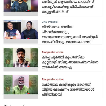
അർജുൻ ആയങ്കിയെ പൊലീസ്
അറസ്റ്റ് ചെയ്‌തു; പിടിയിലായത്
കണ്ണൂരിൽ നിന്ന്
UAE
Pravasi
വിശ്വാസം നേടിയ
പ്രവർത്തനവും,
അനുഭവസമ്പത്തുമായി അബ്‌ദുൾ
മനാഫ് വീണ്ടും മത്സര രംഗത്ത്
Alappuzha
crime
കാപ്പ ചുമത്തി കുപ്രസിദ്ധ
കുറ്റവാളി സിജു അലോഷ്യസിനെ
തടങ്കലിൽ അയച്ചു
Alappuzha
crime
ചേർത്തല കാളികുളം ഭാഗത്ത്
വീട്ടിൽ മോഷണം നടത്തിയയാൾ
പിടിയിലായി