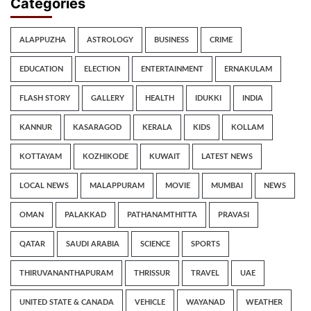
Categories
ALAPPUZHA
ASTROLOGY
BUSINESS
CRIME
EDUCATION
ELECTION
ENTERTAINMENT
ERNAKULAM
FLASH STORY
GALLERY
HEALTH
IDUKKI
INDIA
KANNUR
KASARAGOD
KERALA
KIDS
KOLLAM
KOTTAYAM
KOZHIKODE
KUWAIT
LATEST NEWS
LOCAL NEWS
MALAPPURAM
MOVIE
MUMBAI
NEWS
OMAN
PALAKKAD
PATHANAMTHITTA
PRAVASI
QATAR
SAUDI ARABIA
SCIENCE
SPORTS
THIRUVANANTHAPURAM
THRISSUR
TRAVEL
UAE
UNITED STATE & CANADA
VEHICLE
WAYANAD
WEATHER