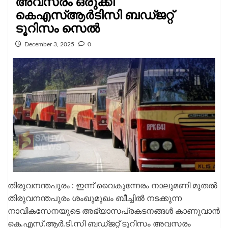
അവസരം ഒരുക്കി
കെഎസ്ആർടിസി ബഡ്ജറ്റ്
ടൂറിസം സെൽ
December 3, 2025
0
തിരുവനന്തപുരം : ഇന്ന് വൈകുന്നേരം നാലുമണി മുതൽ
തിരുവനന്തപുരം ശംഖുമുഖം ബീച്ചിൽ നടക്കുന്ന
നാവികസേനയുടെ അഭ്യാസപ്രകടനങ്ങൾ കാണുവാൻ
കെ.എസ്.ആർ.ടി.സി ബഡ്ജറ്റ് ടൂറിസം അവസരം