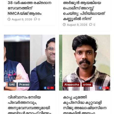
38 വർഷത്തെ രക്തദാന
അർജുൻ ആയങ്കിയെ
സേവനത്തിന്
പൊലീസ് അറസ്റ്റ്
NMCAയ്ക്ക് ആദരം
ചെയ്‌തു; പിടിയിലായത്
കണ്ണൂരിൽ നിന്ന്
August 9, 2026
0
August 9, 2026
0
UAE
Pravasi
Alappuzha
crime
വിശ്വാസം നേടിയ
കാപ്പ ചുമത്തി
പ്രവർത്തനവും,
കുപ്രസിദ്ധ കുറ്റവാളി
അനുഭവസമ്പത്തുമായി
സിജു അലോഷ്യസിനെ
അബ്‌ദുൾ മനാഫ് വീണ്ടും
തടങ്കലിൽ അയച്ചു