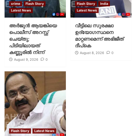
crime
Flash Story
Flash Story
India
Latest News
Latest News
അർജുൻ ആയങ്കിയെ
വീട്ടിലെ സുരക്ഷാ
പൊലീസ് അറസ്റ്റ്
ഉദ്യോഗസ്ഥനെ
ചെയ്‌തു;
മാറ്റണമെന്ന് അഭിജീത്
പിടിയിലായത്
ദീപ്‌കെ
കണ്ണൂരിൽ നിന്ന്
August 8, 2026
0
August 9, 2026
0
Flash Story
Latest News