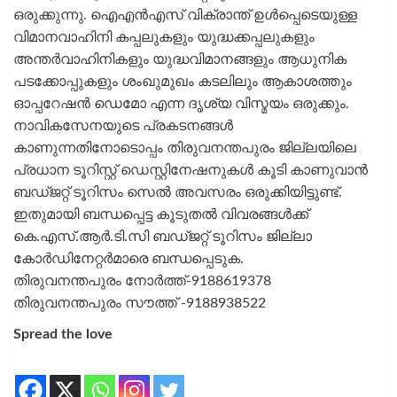
ഒരുക്കുന്നു. ഐഎൻഎസ് വിക്രാന്ത് ഉൾപ്പെടെയുള്ള
വിമാനവാഹിനി കപ്പലുകളും യുദ്ധക്കപ്പലുകളും
അന്തർവാഹിനികളും യുദ്ധവിമാനങ്ങളും ആധുനിക
പടക്കോപ്പുകളും ശംഖുമുഖം കടലിലും ആകാശത്തും
ഓപ്പറേഷൻ ഡെമോ എന്ന ദൃശ്യ വിസ്മയം ഒരുക്കും.
നാവികസേനയുടെ പ്രകടനങ്ങൾ
കാണുന്നതിനോടൊപ്പം തിരുവനന്തപുരം ജില്ലയിലെ
പ്രധാന ടൂറിസ്റ്റ് ഡെസ്റ്റിനേഷനുകൾ കൂടി കാണുവാൻ
ബഡ്ജറ്റ് ടൂറിസം സെൽ അവസരം ഒരുക്കിയിട്ടുണ്ട്.
ഇതുമായി ബന്ധപ്പെട്ട കൂടുതൽ വിവരങ്ങൾക്ക്
കെ.എസ്.ആർ.ടി.സി ബഡ്ജറ്റ് ടൂറിസം ജില്ലാ
കോർഡിനേറ്റർമാരെ ബന്ധപ്പെടുക.
തിരുവനന്തപുരം നോർത്ത്-9188619378
തിരുവനന്തപുരം സൗത്ത് -9188938522
Spread the love