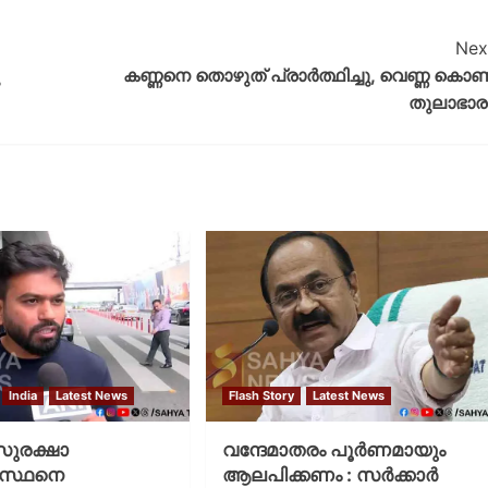
Nex
കണ്ണനെ തൊഴുത് പ്രാര്‍ത്ഥിച്ചു, വെണ്ണ കൊണ്ട
തുലാഭാര
India
Latest News
Flash Story
Latest News
 സുരക്ഷാ
വന്ദേമാതരം പൂര്‍ണമായും
ഗസ്ഥനെ
ആലപിക്കണം : സര്‍ക്കാര്‍