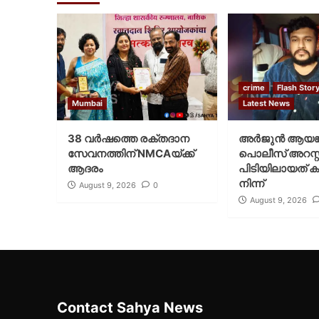
crime
Flash Stor
Mumbai
Latest News
38 വർഷത്തെ രക്തദാന
അർജുൻ ആയങ്
സേവനത്തിന് NMCAയ്ക്ക്
പൊലീസ് അറസ്റ്റ
ആദരം
പിടിയിലായത് ക
നിന്ന്
August 9, 2026
0
August 9, 2026
Contact Sahya News