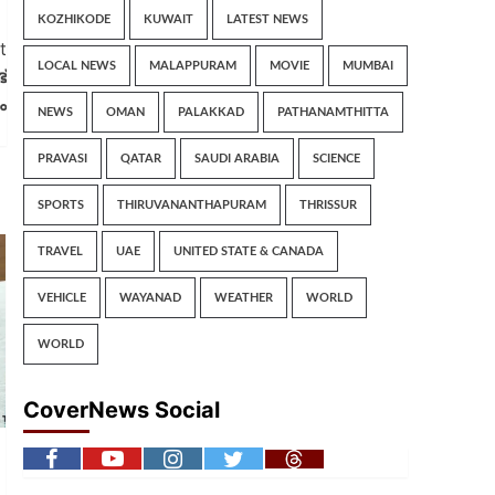
KOZHIKODE
KUWAIT
LATEST NEWS
t
LOCAL NEWS
MALAPPURAM
MOVIE
MUMBAI
്
ം
NEWS
OMAN
PALAKKAD
PATHANAMTHITTA
PRAVASI
QATAR
SAUDI ARABIA
SCIENCE
SPORTS
THIRUVANANTHAPURAM
THRISSUR
TRAVEL
UAE
UNITED STATE & CANADA
VEHICLE
WAYANAD
WEATHER
WORLD
WORLD
CoverNews Social