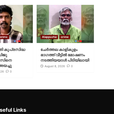
crime
Alappuzha
crime
്തി കുപ്രസിദ്ധ
ചേർത്തല കാളികുളം
സിജു
ഭാഗത്ത് വീട്ടിൽ മോഷണം
സിനെ
നടത്തിയയാൾ പിടിയിലായി
അയച്ചു
August 8, 2026
0
026
0
seful Links