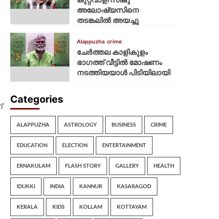
അലോഷ്യസിനെ
തടങ്കലിൽ അയച്ചു
Alappuzha
crime
ചേർത്തല കാളികുളം
ഭാഗത്ത് വീട്ടിൽ മോഷണം
നടത്തിയയാൾ പിടിയിലായി
Categories
്
ALAPPUZHA
ASTROLOGY
BUSINESS
CRIME
EDUCATION
ELECTION
ENTERTAINMENT
ERNAKULAM
FLASH STORY
GALLERY
HEALTH
IDUKKI
INDIA
KANNUR
KASARAGOD
KERALA
KIDS
KOLLAM
KOTTAYAM