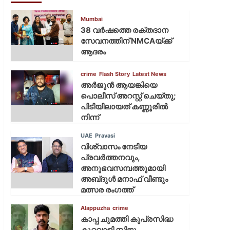
Mumbai
38 വർഷത്തെ രക്തദാന
സേവനത്തിന് NMCAയ്ക്ക്
ആദരം
crime
Flash Story
Latest News
അർജുൻ ആയങ്കിയെ
പൊലീസ് അറസ്റ്റ് ചെയ്‌തു;
പിടിയിലായത് കണ്ണൂരിൽ
നിന്ന്
UAE
Pravasi
വിശ്വാസം നേടിയ
പ്രവർത്തനവും,
അനുഭവസമ്പത്തുമായി
അബ്‌ദുൾ മനാഫ് വീണ്ടും
മത്സര രംഗത്ത്
Alappuzha
crime
കാപ്പ ചുമത്തി കുപ്രസിദ്ധ
കുറ്റവാളി സിജു