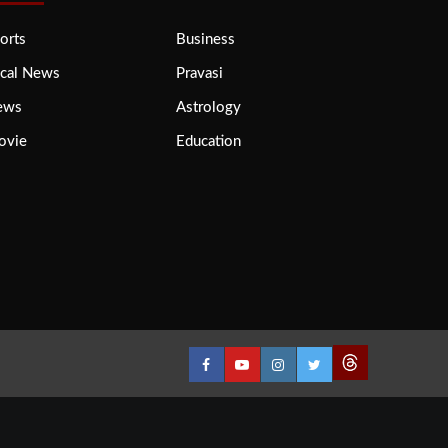
orts
Business
cal News
Pravasi
ews
Astrology
ovie
Education