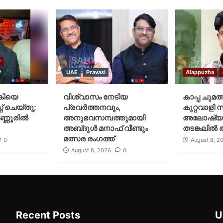
y
UAE
Pravasi
Alappuzha
കിയെ
വിശ്വാസം നേടിയ
കാപ്പ ചുമത
് ചെയ്‌തു;
പ്രവർത്തനവും,
കുറ്റവാളി 
ണ്ണൂരിൽ
അനുഭവസമ്പത്തുമായി
അലോഷ്യ
അബ്‌ദുൾ മനാഫ് വീണ്ടും
തടങ്കലിൽ 
മത്സര രംഗത്ത്
0
August 8, 2
August 8, 2026
0
Recent Posts
U