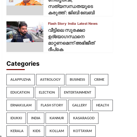
സത്യസന്ധതയുടെ
കരുത്ത് : ജിബി ബേബി
Flash Story
India
Latest News
വീട്ടിലെ സുരക്ഷാ
ഉദ്യോഗസ്ഥനെ
മാറ്റണമെന്ന് അഭിജീത്
ദീപ്‌കെ
Categories
ALAPPUZHA
ASTROLOGY
BUSINESS
CRIME
EDUCATION
ELECTION
ENTERTAINMENT
ERNAKULAM
FLASH STORY
GALLERY
HEALTH
IDUKKI
INDIA
KANNUR
KASARAGOD
KERALA
KIDS
KOLLAM
KOTTAYAM