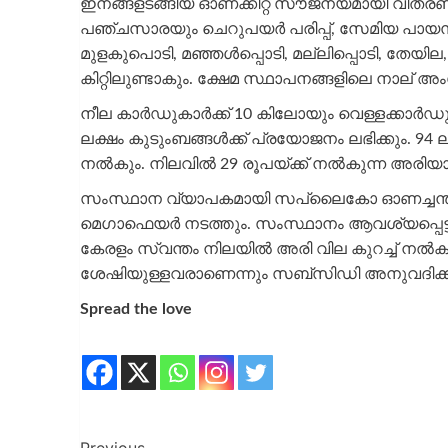
ഇനങ്ങളടങ്ങിയ ഓണക്കിറ്റ് സൗജന്യമായി വിതരണ
പഞ്ചസാരയും ചെറുപയർ പരിപ്പ്, സേമിയ പായസം മിക
മുളകുപൊടി, മഞ്ഞള്‍പ്പൊടി, മല്ലിപ്പൊടി, തേയില
കിറ്റിലുണ്ടാകും. ക്ഷേമ സ്ഥാപനങ്ങളിലെ നാല് അംഗങ
നീല കാർഡുകാർക്ക് 10 കിലോയും വെള്ളക്കാർഡുകാർ
ലക്ഷം കുടുംബങ്ങള്‍ക്ക് പ്രയോജനം ലഭിക്കും. 94
നല്‍കും. നിലവില്‍ 29 രൂപയ്ക്ക് നല്‍കുന്ന അരിയ
സംസ്ഥാന വ്യാപകമായി സപ്ലൈകോ ഓണച്ചന്ത നടത്
മെഗാഫെയർ നടത്തും. സംസ്ഥാനം ആവശ്യപ്പെട്ട
കേരളം സ്വന്തം നിലയില്‍ അരി വില കുറച്ച്‌ നല്
ശേഷിയുള്ളവരാണെന്നും സബ്സിഡി അനുവദിക്കില്ല
Spread the love