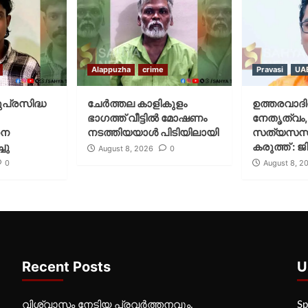
Alappuzha
crime
Pravasi
UA
ുപ്രസിദ്ധ
ചേർത്തല കാളികുളം
ഉത്തരവാദിത
ഭാഗത്ത് വീട്ടിൽ മോഷണം
നേതൃത്വം,
നെ
നടത്തിയയാൾ പിടിയിലായി
സത്യസന്
ചു
കരുത്ത് : 
August 8, 2026
0
0
August 8, 2
Recent Posts
U
വിശ്വാസം നേടിയ പ്രവർത്തനവും,
Sp