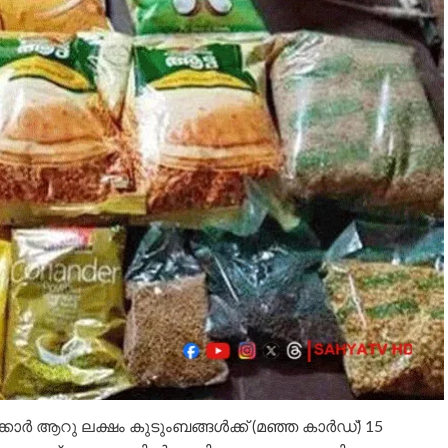
ർ ആറു ലക്ഷം കുടുംബങ്ങള്‍ക്ക് (മഞ്ഞ കാർഡ്) 15