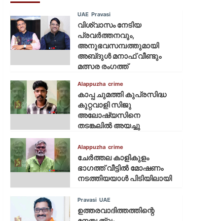
UAE
Pravasi
വിശ്വാസം നേടിയ
പ്രവർത്തനവും,
അനുഭവസമ്പത്തുമായി
അബ്‌ദുൾ മനാഫ് വീണ്ടും
മത്സര രംഗത്ത്
Alappuzha
crime
കാപ്പ ചുമത്തി കുപ്രസിദ്ധ
കുറ്റവാളി സിജു
അലോഷ്യസിനെ
തടങ്കലിൽ അയച്ചു
Alappuzha
crime
ചേർത്തല കാളികുളം
ഭാഗത്ത് വീട്ടിൽ മോഷണം
നടത്തിയയാൾ പിടിയിലായി
Pravasi
UAE
ഉത്തരവാദിത്തത്തിന്റെ
നേതൃത്വം,