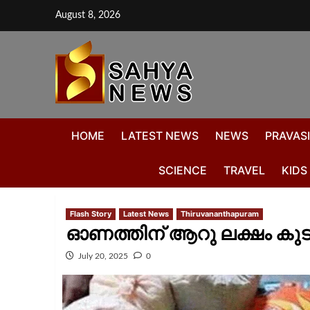
August 8, 2026
HOME
LATEST NEWS
NEWS
PRAVASI
SCIENCE
TRAVEL
KIDS
Flash Story
Latest News
Thiruvananthapuram
ഓണത്തിന് ആറു ലക്ഷം കുടും
July 20, 2025
0