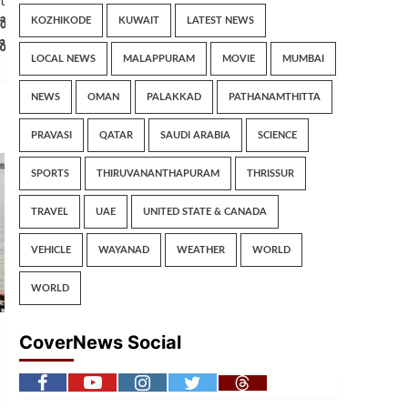
t
ർ
KOZHIKODE
KUWAIT
LATEST NEWS
ൽ
LOCAL NEWS
MALAPPURAM
MOVIE
MUMBAI
NEWS
OMAN
PALAKKAD
PATHANAMTHITTA
PRAVASI
QATAR
SAUDI ARABIA
SCIENCE
SPORTS
THIRUVANANTHAPURAM
THRISSUR
TRAVEL
UAE
UNITED STATE & CANADA
VEHICLE
WAYANAD
WEATHER
WORLD
WORLD
CoverNews Social