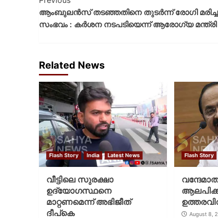
Previous
ആംബുലന്‍സ് തടഞ്ഞതിനെ തുടര്‍ന്ന് രോഗി മരിച്ച
സംഭവം : കര്‍ശന നടപടിയെന്ന് ആരോഗ്യ മന്ത്രി
Related News
Flash Story
India
Latest News
Flash Story
വീട്ടിലെ സുരക്ഷാ
വന്ദേമാ
ഉദ്യോഗസ്ഥനെ
ആലപിക്കണ
മാറ്റണമെന്ന് അഭിജീത്
ഉത്തരവിറ
ദീപ്‌കെ
August 8, 