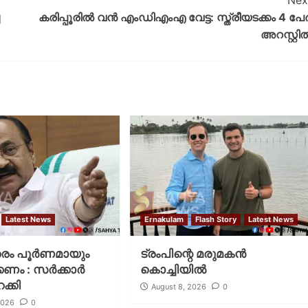
Nex
കരിപ്പൂരില്‍ വൻ എംഡിഎംഎ വേട്ട: സ്ത്രീയടക്കം 4 പേ
അറസ്റ്റി
Latest News
Ernakulam
Flash Story
Latest News
തരം പൂര്‍ണമായും
ട്രംപിന്റെ മരുമകന്‍
ം : സര്‍ക്കാര്‍
കൊച്ചിയില്‍
ക്കി
August 8, 2026
0
2026
0