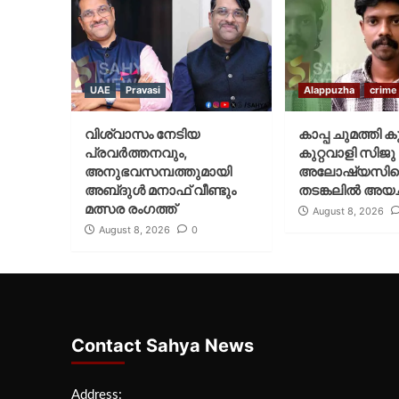
UAE
Pravasi
Alappuzha
crime
വിശ്വാസം നേടിയ
കാപ്പ ചുമത്തി ക
പ്രവർത്തനവും,
കുറ്റവാളി സിജു
അനുഭവസമ്പത്തുമായി
അലോഷ്യസി
അബ്‌ദുൾ മനാഫ് വീണ്ടും
തടങ്കലിൽ അയച്
മത്സര രംഗത്ത്
August 8, 2026
August 8, 2026
0
Contact Sahya News
Address: