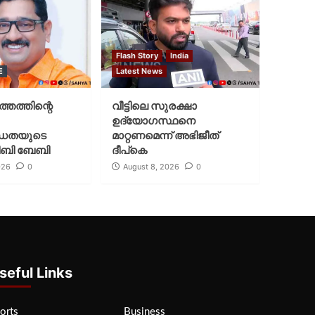
Flash Story
India
E
Latest News
്തത്തിന്റെ
വീട്ടിലെ സുരക്ഷാ
ഉദ്യോഗസ്ഥനെ
ധതയുടെ
മാറ്റണമെന്ന് അഭിജീത്
ജിബി ബേബി
ദീപ്‌കെ
026
0
August 8, 2026
0
seful Links
orts
Business