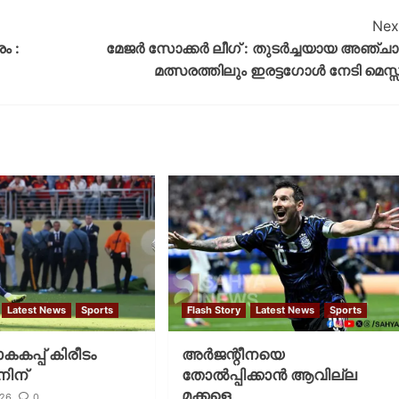
Nex
ം :
മേജര്‍ സോക്കര്‍ ലീഗ് : തുടർച്ചയായ അഞ്ചാ
മത്സരത്തിലും ഇരട്ട​ഗോൾ നേടി മെസ്സ
Latest News
Sports
Flash Story
Latest News
Sports
കപ്പ് കിരീടം
അര്‍ജന്റീനയെ
ിന്
തോല്‍പ്പിക്കാന്‍ ആവില്ല
മക്കളെ
026
0