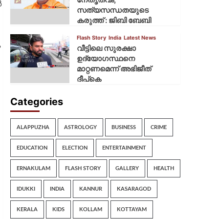
ർ
സത്യസന്ധതയുടെ
കരുത്ത് : ജിബി ബേബി
Flash Story
India
Latest News
ക
വീട്ടിലെ സുരക്ഷാ
ഉദ്യോഗസ്ഥനെ
മാറ്റണമെന്ന് അഭിജീത്
ദീപ്‌കെ
Categories
ALAPPUZHA
ASTROLOGY
BUSINESS
CRIME
EDUCATION
ELECTION
ENTERTAINMENT
ERNAKULAM
FLASH STORY
GALLERY
HEALTH
IDUKKI
INDIA
KANNUR
KASARAGOD
KERALA
KIDS
KOLLAM
KOTTAYAM