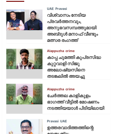
UAE
Pravasi
വിശ്വാസം നേടിയ
പ്രവർത്തനവും,
അനുഭവസമ്പത്തുമായി
അബ്‌ദുൾ മനാഫ് വീണ്ടും
മത്സര രംഗത്ത്
Alappuzha
crime
കാപ്പ ചുമത്തി കുപ്രസിദ്ധ
കുറ്റവാളി സിജു
അലോഷ്യസിനെ
തടങ്കലിൽ അയച്ചു
Alappuzha
crime
ചേർത്തല കാളികുളം
ഭാഗത്ത് വീട്ടിൽ മോഷണം
നടത്തിയയാൾ പിടിയിലായി
Pravasi
UAE
ഉത്തരവാദിത്തത്തിന്റെ
നേതൃത്വം,