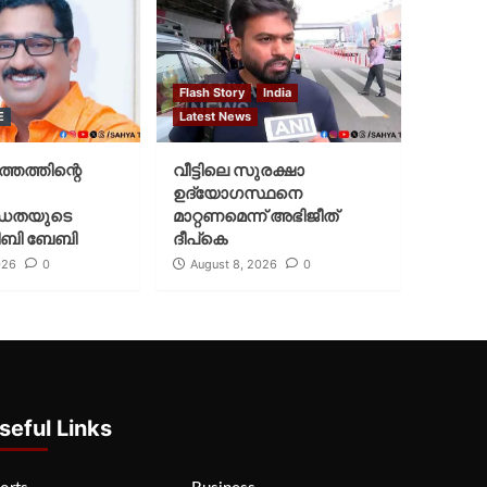
Flash Story
India
E
Latest News
്തത്തിന്റെ
വീട്ടിലെ സുരക്ഷാ
ഉദ്യോഗസ്ഥനെ
ധതയുടെ
മാറ്റണമെന്ന് അഭിജീത്
ജിബി ബേബി
ദീപ്‌കെ
026
0
August 8, 2026
0
seful Links