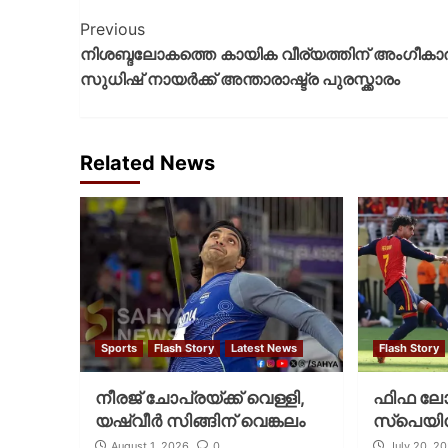
Previous
നിശബ്ദലോകത്തെ കായിക വീര്യത്തിന് അംഗീകാര
സുധിഷ് നായർക്ക് അന്താരാഷ്ട്ര പുരസ്ക്കാരം
Related News
Sports
Flash Story
Latest News
Flash Story
നീരജ് ചോപ്രയ്ക്ക് വെള്ളി,
ഫിഫ ലോക
യഷ്‌വീര്‍ സിങ്ങിന് വെങ്കലം
സ്പെയിന
August 1, 2026
0
July 20, 2