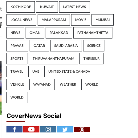
KOZHIKODE
KUWAIT
LATEST NEWS
t
ം
LOCAL NEWS
MALAPPURAM
MOVIE
MUMBAI
ി
NEWS
OMAN
PALAKKAD
PATHANAMTHITTA
PRAVASI
QATAR
SAUDI ARABIA
SCIENCE
SPORTS
THIRUVANANTHAPURAM
THRISSUR
TRAVEL
UAE
UNITED STATE & CANADA
VEHICLE
WAYANAD
WEATHER
WORLD
WORLD
CoverNews Social