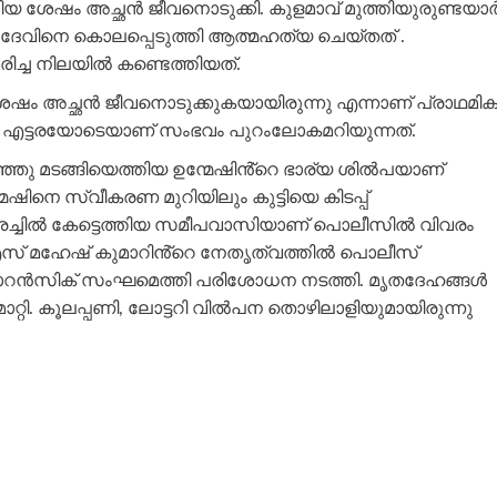
ിയ ശേഷം അച്ഛൻ ജീവനൊടുക്കി. കുളമാവ് മുത്തിയുരുണ്ടയാ
 ദേവിനെ കൊലപ്പെടുത്തി ആത്മഹത്യ ചെയ്തത് .
രിച്ച നിലയിൽ കണ്ടെത്തിയത്.
േഷം അച്ഛൻ ജീവനൊടുക്കുകയായിരുന്നു എന്നാണ് പ്രാഥമി
ി എട്ടരയോടെയാണ് സംഭവം പുറംലോകമറിയുന്നത്.
ഞ്ഞു മടങ്ങിയെത്തിയ ഉന്മേഷിൻ്റെ ഭാര്യ ശിൽപയാണ്
ഷിനെ സ്വീകരണ മുറിയിലും കുട്ടിയെ കിടപ്പ്
കരച്ചിൽ കേട്ടെത്തിയ സമീപവാസിയാണ് പൊലീസിൽ വിവരം
എസ് മഹേഷ്‌ കുമാറിൻ്റെ നേതൃത്വത്തിൽ പൊലീസ്
ഫോറൻസിക്‌ സംഘമെത്തി പരിശോധന നടത്തി. മൃതദേഹങ്ങൾ
റ്റി. കൂലപ്പണി, ലോട്ടറി വിൽപന തൊഴിലാളിയുമായിരുന്നു