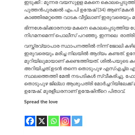
ഇടുക്കി : മൂന്നര വയസുളള മകനെ കൊലപ്പെടുത്ത
പുത്തൻപുരക്കൽ എം.പി ഉന്മേഷ് (34) ആണ് മകൻ
കാഞ്ഞിരമറ്റത്തെ വാടക വീട്ടിലാണ് ഇരുവരെയും മ
ഭിന്നശേഷിക്കാരനായ മകനെ കൊലപ്പെടുത്തിയ ശ
നിഗമനമെന്ന് പൊലീസ് പറഞ്ഞു. ഇന്നലെ രാത്ര
വസ്ത്രവ്യാപാര സ്ഥാപനത്തിൽ നിന്ന് ജോലി കഴി
ഇരുവരെയും മരിച്ച നിലയിൽ ആദ്യം കണ്ടത്. ഉന്മേ
മുറിയിലുമായാണ് കണ്ടെത്തിയത്. ശിൽപയുടെ 
അറിയിച്ചത്.ഉടൻ തന്നെ തൊടുപുഴ എസ്എച്ച്ഒ 
സ്ഥലത്തെത്തി മേൽ നടപടികൾ സ്വീകരിച്ചു. 
തൊടുപുഴ ജില്ലാ ആശുപത്രി മോർച്ചറിയിലേക്ക് മാ
ഉന്മേഷ്. മുരളീധരനാണ് ഉന്മേഷിൻ്റെ പിതാവ്.
Spread the love