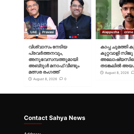
UAE
Pravasi
Alappuzha
crime
വിശ്വാസം നേടിയ
കാപ്പ ചുമത്തി ക
പ്രവർത്തനവും,
കുറ്റവാളി സിജു
അനുഭവസമ്പത്തുമായി
അലോഷ്യസി
അബ്‌ദുൾ മനാഫ് വീണ്ടും
തടങ്കലിൽ അയച്
മത്സര രംഗത്ത്
August 8, 2026
August 8, 2026
0
Contact Sahya News