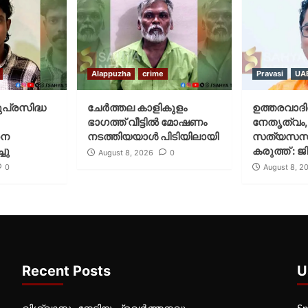
Alappuzha
crime
Pravasi
UA
ുപ്രസിദ്ധ
ചേർത്തല കാളികുളം
ഉത്തരവാദിത
ഭാഗത്ത് വീട്ടിൽ മോഷണം
നേതൃത്വം,
നെ
നടത്തിയയാൾ പിടിയിലായി
സത്യസന്
ചു
കരുത്ത് : 
August 8, 2026
0
0
August 8, 2
Recent Posts
U