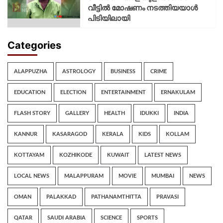
വീട്ടിൽ മോഷണം നടത്തിയയാൾ
പിടിയിലായി
Categories
ALAPPUZHA
ASTROLOGY
BUSINESS
CRIME
EDUCATION
ELECTION
ENTERTAINMENT
ERNAKULAM
FLASH STORY
GALLERY
HEALTH
IDUKKI
INDIA
KANNUR
KASARAGOD
KERALA
KIDS
KOLLAM
KOTTAYAM
KOZHIKODE
KUWAIT
LATEST NEWS
LOCAL NEWS
MALAPPURAM
MOVIE
MUMBAI
NEWS
OMAN
PALAKKAD
PATHANAMTHITTA
PRAVASI
QATAR
SAUDI ARABIA
SCIENCE
SPORTS