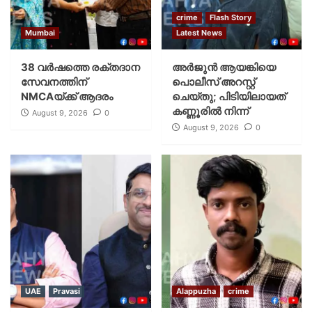
crime
Flash Story
Mumbai
Latest News
38 വർഷത്തെ രക്തദാന
അർജുൻ ആയങ്കിയെ
സേവനത്തിന്
പൊലീസ് അറസ്റ്റ്
NMCAയ്ക്ക് ആദരം
ചെയ്‌തു; പിടിയിലായത്
കണ്ണൂരിൽ നിന്ന്
August 9, 2026
0
August 9, 2026
0
UAE
Pravasi
Alappuzha
crime