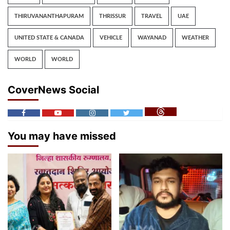
THIRUVANANTHAPURAM
THRISSUR
TRAVEL
UAE
UNITED STATE & CANADA
VEHICLE
WAYANAD
WEATHER
WORLD
WORLD
CoverNews Social
You may have missed