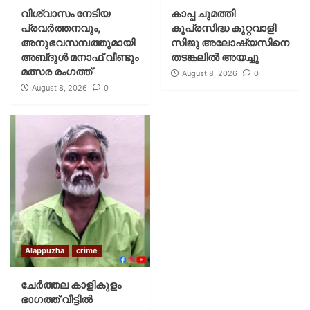
വിശ്വാസം നേടിയ
കാപ്പ ചുമത്തി
പ്രവർത്തനവും,
കുപ്രസിദ്ധ കുറ്റവാളി
അനുഭവസമ്പത്തുമായി
സിജു അലോഷ്യസിനെ
അബ്‌ദുൾ മനാഫ് വീണ്ടും
തടങ്കലിൽ അയച്ചു
മത്സര രംഗത്ത്
August 8, 2026
0
August 8, 2026
0
Alappuzha
crime
ചേർത്തല കാളികുളം
ഭാഗത്ത് വീട്ടിൽ