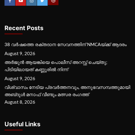
Recent Posts
38 വർഷത്തെ രക്തദാന സേവനത്തിന് NMCAയ്ക്ക് ആദരം
August 9, 2026
അർജുൻ ആയങ്കിയെ പൊലീസ് അറസ്റ്റ് ചെയ്‌തു;
പിടിയിലായത് കണ്ണൂരിൽ നിന്ന്
August 9, 2026
വിശ്വാസം നേടിയ പ്രവർത്തനവും, അനുഭവസമ്പത്തുമായി
അബ്‌ദുൾ മനാഫ് വീണ്ടും മത്സര രംഗത്ത്
August 8, 2026
Useful Links