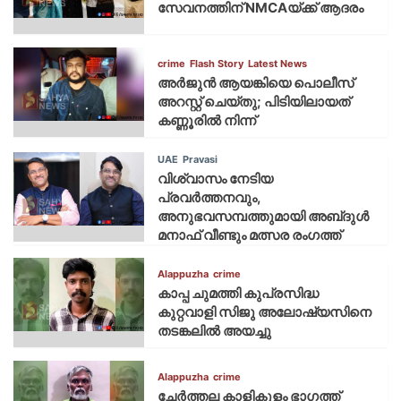
സേവനത്തിന് NMCAയ്ക്ക് ആദരം
crime
Flash Story
Latest News
അർജുൻ ആയങ്കിയെ പൊലീസ്
അറസ്റ്റ് ചെയ്‌തു; പിടിയിലായത്
കണ്ണൂരിൽ നിന്ന്
UAE
Pravasi
വിശ്വാസം നേടിയ
പ്രവർത്തനവും,
അനുഭവസമ്പത്തുമായി അബ്‌ദുൾ
മനാഫ് വീണ്ടും മത്സര രംഗത്ത്
Alappuzha
crime
കാപ്പ ചുമത്തി കുപ്രസിദ്ധ
കുറ്റവാളി സിജു അലോഷ്യസിനെ
തടങ്കലിൽ അയച്ചു
Alappuzha
crime
ചേർത്തല കാളികുളം ഭാഗത്ത്