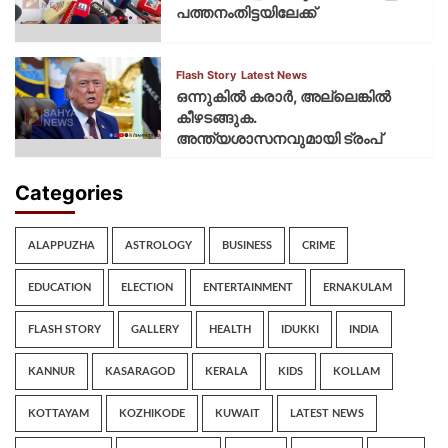
പത്തനംതിട്ടയിലേക്ക്
Flash Story
Latest News
ഒന്നുകില്‍ കരാര്‍, അല്ലെങ്കില്‍
കീഴടങ്ങുക.
അന്ത്യശാസനവുമായി ട്രംപ്
Categories
ALAPPUZHA
ASTROLOGY
BUSINESS
CRIME
EDUCATION
ELECTION
ENTERTAINMENT
ERNAKULAM
FLASH STORY
GALLERY
HEALTH
IDUKKI
INDIA
KANNUR
KASARAGOD
KERALA
KIDS
KOLLAM
KOTTAYAM
KOZHIKODE
KUWAIT
LATEST NEWS