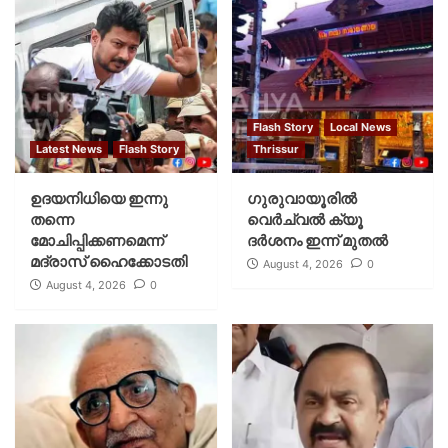
Flash Story
Local News
Latest News
Flash Story
Thrissur
ഉദയനിധിയെ ഇന്നു
ഗുരുവായൂരില്‍
തന്നെ
വെര്‍ച്വല്‍ ക്യൂ
മോചിപ്പിക്കണമെന്ന്
ദര്‍ശനം ഇന്ന് മുതല്‍
മദ്രാസ് ഹൈക്കോടതി
August 4, 2026
0
August 4, 2026
0