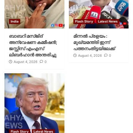
India
Flash Story
Latest News
ബാബറി മസ്ജിദ്
മിന്നല്‍ പ്രളയം :
അന്വേഷണ കമ്മീഷന്‍;
മുഖ്യമന്ത്രി ഇന്ന്
ജസ്റ്റിസ് എംഎസ്
പത്തനംതിട്ടയിലേക്ക്
ലിബര്‍ഹാന്‍ അന്തരിച്ചു
August 4, 2026
0
August 4, 2026
0
Flash Story
Latest News