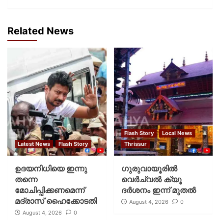
Related News
Flash Story
Local News
Latest News
Flash Story
Thrissur
ഉദയനിധിയെ ഇന്നു
ഗുരുവായൂരില്‍
തന്നെ
വെര്‍ച്വല്‍ ക്യൂ
മോചിപ്പിക്കണമെന്ന്
ദര്‍ശനം ഇന്ന് മുതല്‍
മദ്രാസ് ഹൈക്കോടതി
August 4, 2026
0
August 4, 2026
0