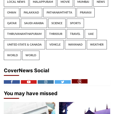
LOCAL NEWS
MALAPPURAM
MOVIE
MUMBAI
NEWS
OMAN
PALAKKAD
PATHANAMTHITTA
PRAVASI
QATAR
SAUDI ARABIA
SCIENCE
SPORTS
THIRUVANANTHAPURAM
THRISSUR
TRAVEL
UAE
UNITED STATE & CANADA
VEHICLE
WAYANAD
WEATHER
WORLD
WORLD
CoverNews Social
You may have missed