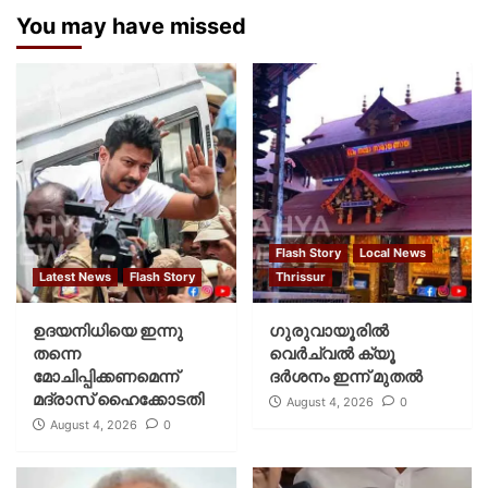
You may have missed
Flash Story
Local News
Latest News
Flash Story
Thrissur
ഉദയനിധിയെ ഇന്നു
ഗുരുവായൂരില്‍
തന്നെ
വെര്‍ച്വല്‍ ക്യൂ
മോചിപ്പിക്കണമെന്ന്
ദര്‍ശനം ഇന്ന് മുതല്‍
മദ്രാസ് ഹൈക്കോടതി
August 4, 2026
0
August 4, 2026
0