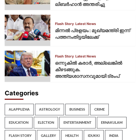
ലിബര്‍ഹാന്‍ അന്തരിച്ചു
Flash Story
Latest News
മിന്നല്‍ പ്രളയം : മുഖ്യമന്ത്രി ഇന്ന്
പത്തനംതിട്ടയിലേക്ക്
Flash Story
Latest News
ഒന്നുകില്‍ കരാര്‍, അല്ലെങ്കില്‍
കീഴടങ്ങുക.
അന്ത്യശാസനവുമായി ട്രംപ്
Categories
ALAPPUZHA
ASTROLOGY
BUSINESS
CRIME
EDUCATION
ELECTION
ENTERTAINMENT
ERNAKULAM
FLASH STORY
GALLERY
HEALTH
IDUKKI
INDIA