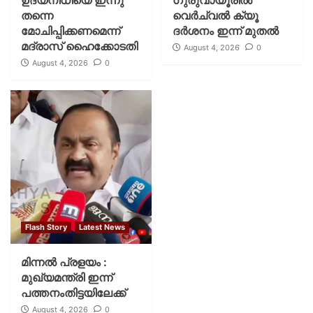
ഉദയനിധിയെ ഇന്നു
ഗുരുവായൂരില്‍
തന്നെ
വെര്‍ച്വല്‍ ക്യൂ
മോചിപ്പിക്കണമെന്ന്
ദര്‍ശനം ഇന്ന് മുതല്‍
മദ്രാസ് ഹൈക്കോടതി
August 4, 2026
0
August 4, 2026
0
Flash Story
Latest News
മിന്നല്‍ പ്രളയം :
മുഖ്യമന്ത്രി ഇന്ന്
പത്തനംതിട്ടയിലേക്ക്
August 4, 2026
0