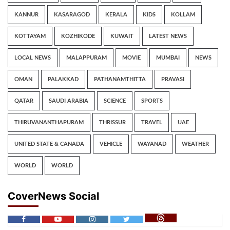
KANNUR
KASARAGOD
KERALA
KIDS
KOLLAM
KOTTAYAM
KOZHIKODE
KUWAIT
LATEST NEWS
LOCAL NEWS
MALAPPURAM
MOVIE
MUMBAI
NEWS
OMAN
PALAKKAD
PATHANAMTHITTA
PRAVASI
QATAR
SAUDI ARABIA
SCIENCE
SPORTS
THIRUVANANTHAPURAM
THRISSUR
TRAVEL
UAE
UNITED STATE & CANADA
VEHICLE
WAYANAD
WEATHER
WORLD
WORLD
CoverNews Social