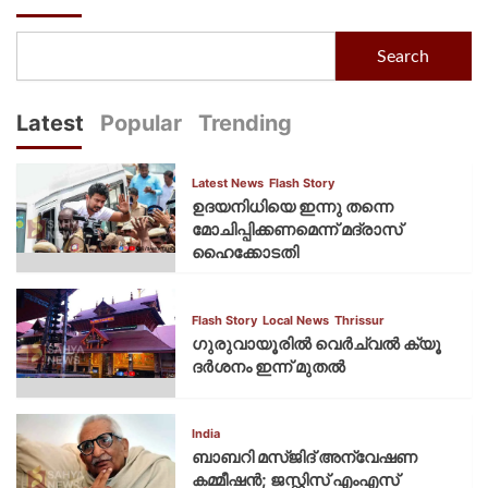
Search
Latest
Popular
Trending
Latest News
Flash Story
ഉദയനിധിയെ ഇന്നു തന്നെ
മോചിപ്പിക്കണമെന്ന് മദ്രാസ്
ഹൈക്കോടതി
Flash Story
Local News
Thrissur
ഗുരുവായൂരില്‍ വെര്‍ച്വല്‍ ക്യൂ
ദര്‍ശനം ഇന്ന് മുതല്‍
India
ബാബറി മസ്ജിദ് അന്വേഷണ
കമ്മീഷന്‍; ജസ്റ്റിസ് എംഎസ്