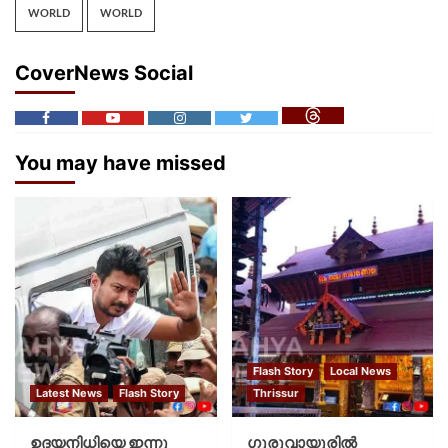
WORLD
WORLD
CoverNews Social
You may have missed
Flash Story
Local News
Latest News
Flash Story
Thrissur
ഉദയനിധിയെ ഇന്നു
ഗുരുവായൂരില്‍