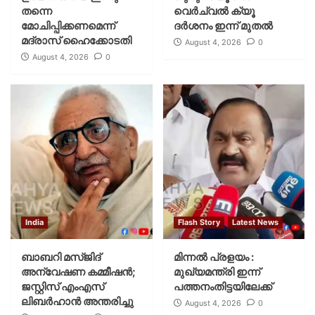
തന്നെ
വെര്‍ച്വല്‍ ക്യൂ
മോചിപ്പിക്കണമെന്ന്
ദര്‍ശനം ഇന്ന് മുതല്‍
മദ്രാസ് ഹൈക്കോടതി
August 4, 2026
0
August 4, 2026
0
India
Flash Story
Latest News
ബാബറി മസ്ജിദ്
മിന്നല്‍ പ്രളയം :
അന്വേഷണ കമ്മീഷന്‍;
മുഖ്യമന്ത്രി ഇന്ന്
ജസ്റ്റിസ് എംഎസ്
പത്തനംതിട്ടയിലേക്ക്
ലിബര്‍ഹാന്‍ അന്തരിച്ചു
August 4, 2026
0