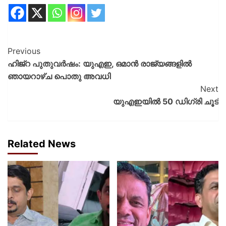
Previous
ഹിജ്റ പുതുവർഷം: യുഎഇ, ഒമാൻ രാജ്യങ്ങളിൽ
ഞായറാഴ്ച പൊതു അവധി
Next
യുഎഇയിൽ 50 ഡിഗ്രി ചൂട്
Related News