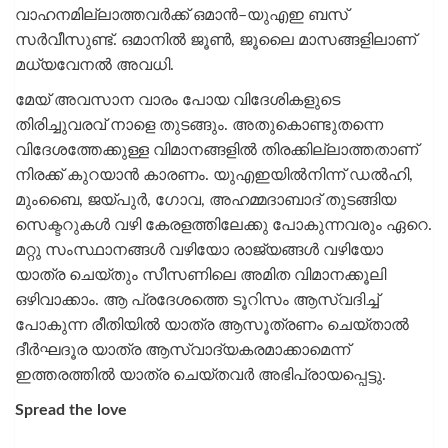
വാഹനമില്ലാത്തവർക്ക് ഒമാൻ–യുഎഇ ബസ്
സർവീസുണ്ട്. ഒമാന‍ിൽ ജൂൺ, ജൂലൈ മാസങ്ങളിലാണ്
മധ്യവേനൽ അവധി.
മേയ് അവസാന വാരം പോയ വിദേശികളുടെ
തിരിച്ചുവരവ് നാളെ തുടങ്ങും. അതുകൊണ്ടുതന്നെ
വിദേശത്തേക്കുള്ള വിമാനങ്ങളിൽ തിരക്കില്ലാത്തതാണ്
നിരക്ക് കുറയാൻ കാരണം. യുഎഇയിൽനിന്ന് ‍ഡൽഹി,
മുംബൈ, ജയ്പുർ, ഗോവ, അഹമ്മദാബാദ് തുടങ്ങിയ
സെക്ടറുകൾ വഴി കേരളത്തിലേക്കു പോകുന്നവരും ഏറെ.
മറ്റു സംസ്ഥാനങ്ങൾ വഴിയോ രാജ്യങ്ങൾ വഴിയോ
യാത്ര ചെയ്തും സീസണിലെ അമിത വിമാനക്കൂലി
ഒഴിവാക്കാം. ആ പ്രദേശത്തെ ടൂറിസം ആസ്വദിച്ച്
പോകുന്ന രീതിയിൽ യാത്ര ആസൂത്രണം ചെയ്താൽ
ദീർഘദൂര യാത്ര ആസ്വാദ്യകരമാക്കാമെന്ന്
ഇത്തരത്തിൽ യാത്ര ചെയ്തവർ അഭിപ്രായപ്പെട്ടു.
Spread the love