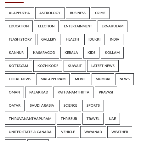
ALAPPUZHA
ASTROLOGY
BUSINESS
CRIME
EDUCATION
ELECTION
ENTERTAINMENT
ERNAKULAM
FLASH STORY
GALLERY
HEALTH
IDUKKI
INDIA
KANNUR
KASARAGOD
KERALA
KIDS
KOLLAM
KOTTAYAM
KOZHIKODE
KUWAIT
LATEST NEWS
LOCAL NEWS
MALAPPURAM
MOVIE
MUMBAI
NEWS
OMAN
PALAKKAD
PATHANAMTHITTA
PRAVASI
QATAR
SAUDI ARABIA
SCIENCE
SPORTS
THIRUVANANTHAPURAM
THRISSUR
TRAVEL
UAE
UNITED STATE & CANADA
VEHICLE
WAYANAD
WEATHER