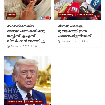
India
Flash Story
Latest News
ബാബറി മസ്ജിദ്
മിന്നല്‍ പ്രളയം :
അന്വേഷണ കമ്മീഷന്‍;
മുഖ്യമന്ത്രി ഇന്ന്
ജസ്റ്റിസ് എംഎസ്
പത്തനംതിട്ടയിലേക്ക്
ലിബര്‍ഹാന്‍ അന്തരിച്ചു
August 4, 2026
0
August 4, 2026
0
Flash Story
Latest News