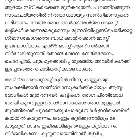
ആദ്യം സ്വീകരിക്കേണ്ട മുൻകരുതൽ. പുറത്തിറങ്ങുന്ന
സാഹചര്യത്തിൽ നിർബന്ധമായും സൺഗ്ലാസുകൾ
ധരിക്കണം. നേത്ര രോഗങ്ങൾക്ക് അൾട്രാ വയലറ്റ്
രശ്മികൾ കാരണമാകുമെന്നും മുന്നറിയിപ്പുണ്ട്.പൊടിക്കാറ്റ്
ശ്വാസകോശത്തെ ബാധിക്കാതിരിക്കാൻ മാസ്ക്
ഉപയോഗിക്കാം. എൻ95 മാസ്ക് ആണ് സർക്കാർ
നിർദേശിക്കുന്നത്. തൊണ്ട വേദന, നേത്രരോഗം,
ചൊറിച്ചിൽ, ചുമ, മൂക്കൊലിപ്പ് തുടങ്ങിയ അലർജികൾക്ക്
ഇപ്പോഴത്തെ പൊടിക്കാറ്റ് കാരണമാകും.
അൾട്രാ വയലറ്റ് രശ്മികളിൽ നിന്നു കണ്ണുകളെ
സംരക്ഷിക്കാൻ സൺഗ്ലാസുകൾക്ക് കഴിയും. ആസ്മ
രോഗികൾ മുതിർന്നവർ, കുട്ടികൾ, രോഗ പ്രതിരോധ
ശേഷി കുറവുള്ളവർ, ശ്വാസകോശ രോഗമുള്ളവർ
തുടങ്ങിയവർ പുറത്തേക്കു പോകുമ്പോൾ ഇൻഹെയ്‌ലർ
കയ്യിൽ കരുതണം. വെള്ളം കുടിക്കുന്നതിലും മടി
കാട്ടരുത്. ദാഹം ഇല്ലെങ്കിലും വെള്ളം കുടിക്കണം.
നിർജലീകരണം കൂടുതലായതിനാൽ തളർച്ച,