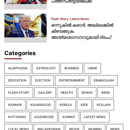
പത്തനംതിട്ടയിലേക്ക്
Flash Story
Latest News
ഒന്നുകില്‍ കരാര്‍, അല്ലെങ്കില്‍
കീഴടങ്ങുക.
അന്ത്യശാസനവുമായി ട്രംപ്
Categories
ALAPPUZHA
ASTROLOGY
BUSINESS
CRIME
EDUCATION
ELECTION
ENTERTAINMENT
ERNAKULAM
FLASH STORY
GALLERY
HEALTH
IDUKKI
INDIA
KANNUR
KASARAGOD
KERALA
KIDS
KOLLAM
KOTTAYAM
KOZHIKODE
KUWAIT
LATEST NEWS
LOCAL NEWS
MALAPPURAM
MOVIE
MUMBAI
NEWS