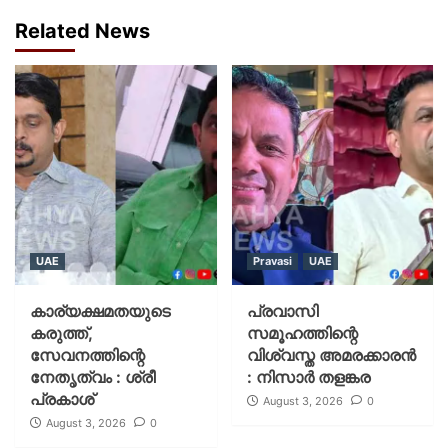
Related News
UAE
Pravasi
UAE
കാര്യക്ഷമതയുടെ
പ്രവാസി
കരുത്ത്,
സമൂഹത്തിന്റെ
സേവനത്തിന്റെ
വിശ്വസ്ത അമരക്കാരൻ
നേതൃത്വം : ശ്രീ
: നിസാർ തളങ്കര
പ്രകാശ്
August 3, 2026
0
August 3, 2026
0