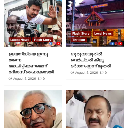
Flash Story
Local News
Latest News
Flash Story
Thrissur
ഉദയനിധിയെ ഇന്നു
ഗുരുവായൂരില്‍
തന്നെ
വെര്‍ച്വല്‍ ക്യൂ
മോചിപ്പിക്കണമെന്ന്
ദര്‍ശനം ഇന്ന് മുതല്‍
മദ്രാസ് ഹൈക്കോടതി
August 4, 2026
0
August 4, 2026
0