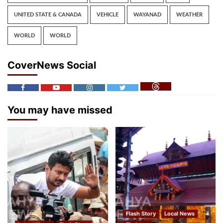
UNITED STATE & CANADA
VEHICLE
WAYANAD
WEATHER
WORLD
WORLD
CoverNews Social
You may have missed
Flash Story
Local News