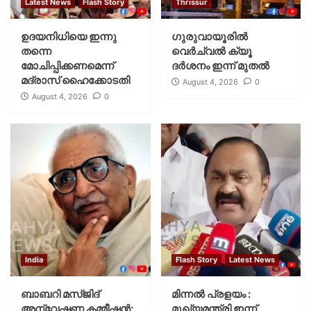
Latest News
Flash Story
Thrissur
ഉദയനിധിയെ ഇന്നു
ഗുരുവായൂരില്‍
തന്നെ
വെര്‍ച്വല്‍ ക്യൂ
മോചിപ്പിക്കണമെന്ന്
ദര്‍ശനം ഇന്ന് മുതല്‍
മദ്രാസ് ഹൈക്കോടതി
August 4, 2026
0
August 4, 2026
0
India
Flash Story
Latest News
ബാബറി മസ്ജിദ്
മിന്നല്‍ പ്രളയം :
അന്വേഷണ കമ്മീഷന്‍;
മുഖ്യമന്ത്രി ഇന്ന്