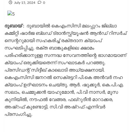
July 15, 2024
0
ദുബായ് :
ദുബായിൽ കെഎംസിസി മലപ്പുറം ജില്ലാ
കമ്മിറ്റി ഷാർജ ബ്ലഡ് ട്രാൻസ്ഫ്യൂഷൻ ആൻഡ് റിസർച്
സെന്ററുമായി സഹകരിച്ച് രക്തദാന ക്യാംപ്
സംഘടിപ്പിച്ചു. രക്ത ബാങ്കുകളിലെ ക്ഷാമം
പരിഹരിക്കാനുള്ള സന്നദ്ധ സേവനത്തിന്റെ ഭാഗമായാണ്
ക്യാംപ് ഒരുക്കിയതെന്ന് സംഘാടകർ പറഞ്ഞു.
പ്രസിഡന്റ് സിദ്ദീഖ് കാലൊടി അധ്യക്ഷനായി.
കെഎംസിസി ജനറൽ സെക്രട്ടറി പി.കെ അൻവർ നഹ
ക്യാംപ് ഉദ്ഘാടനം ചെയ്തു. ആർ. ഷുക്കൂർ, കെ.പി.എ.
സലാം, ചെമ്മുക്കൻ യാഹുമോൻ, പി.വി നാസർ, മൂസ
കുനിയിൽ, നൗഫൽ വേങ്ങര, ഫഖ്‌റുദീൻ മാറാക്കര,
അഷ്‌റഫ് കുണ്ടോട്ടി, സി.വി അഷ്‌റഫ് എന്നിവർ
പ്രസംഗിച്ചു.