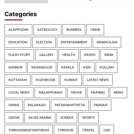
Categories
ALAPPUZHA
ASTROLOGY
BUSINESS
CRIME
EDUCATION
ELECTION
ENTERTAINMENT
ERNAKULAM
FLASH STORY
GALLERY
HEALTH
IDUKKI
INDIA
KANNUR
KASARAGOD
KERALA
KIDS
KOLLAM
KOTTAYAM
KOZHIKODE
KUWAIT
LATEST NEWS
LOCAL NEWS
MALAPPURAM
MOVIE
MUMBAI
NEWS
OMAN
PALAKKAD
PATHANAMTHITTA
PRAVASI
QATAR
SAUDI ARABIA
SCIENCE
SPORTS
THIRUVANANTHAPURAM
THRISSUR
TRAVEL
UAE