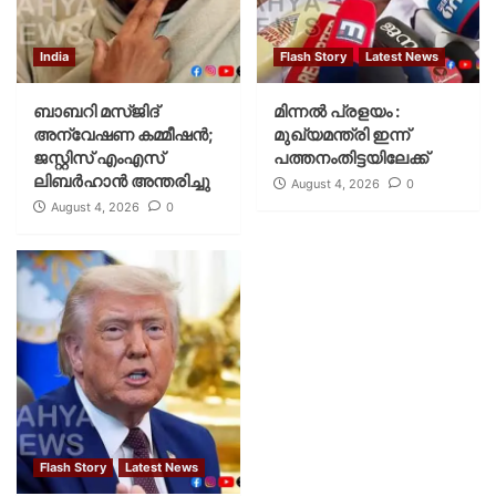
India
Flash Story
Latest News
ബാബറി മസ്ജിദ്
മിന്നല്‍ പ്രളയം :
അന്വേഷണ കമ്മീഷന്‍;
മുഖ്യമന്ത്രി ഇന്ന്
ജസ്റ്റിസ് എംഎസ്
പത്തനംതിട്ടയിലേക്ക്
ലിബര്‍ഹാന്‍ അന്തരിച്ചു
August 4, 2026
0
August 4, 2026
0
Flash Story
Latest News