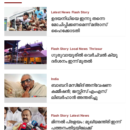
Latest News
Flash Story
ഉദയനിധിയെ ഇന്നു തന്നെ
മോചിപ്പിക്കണമെന്ന് മദ്രാസ്
ഹൈക്കോടതി
Flash Story
Local News
Thrissur
ഗുരുവായൂരില്‍ വെര്‍ച്വല്‍ ക്യൂ
ദര്‍ശനം ഇന്ന് മുതല്‍
India
ബാബറി മസ്ജിദ് അന്വേഷണ
കമ്മീഷന്‍; ജസ്റ്റിസ് എംഎസ്
ലിബര്‍ഹാന്‍ അന്തരിച്ചു
Flash Story
Latest News
മിന്നല്‍ പ്രളയം : മുഖ്യമന്ത്രി ഇന്ന്
പത്തനംതിട്ടയിലേക്ക്