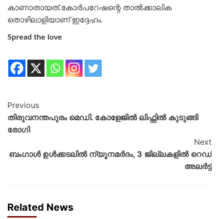
കാണാതായത്.കോര്‍പറേഷന്റെ താല്‍ക്കാലിക
തൊഴിലാളിയാണ് ഇദ്ദേഹം.
Spread the love
Previous
തിരുവനന്തപുരം മെ‍ഡി. കോളേജിൽ ലിഫ്റ്റിൽ കുടുങ്ങി
രോഗി
Next
ബംഗാൾ ഉൾക്കടലിൽ ന്യൂനമർദം, 3 ജില്ലകളിൽ റെഡ്
അലർട്ട്
Related News