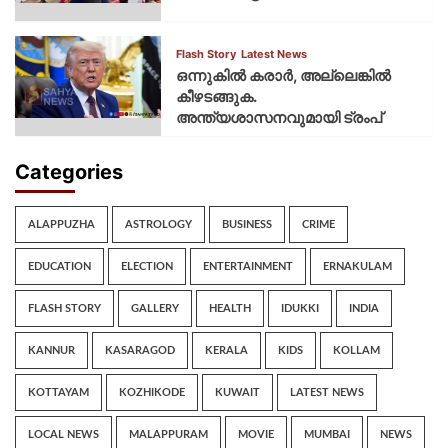
Flash Story
Latest News
ഒന്നുകില്‍ കരാര്‍, അല്ലെങ്കില്‍
കീഴടങ്ങുക.
അന്ത്യശാസനവുമായി ട്രംപ്
Categories
ALAPPUZHA
ASTROLOGY
BUSINESS
CRIME
EDUCATION
ELECTION
ENTERTAINMENT
ERNAKULAM
FLASH STORY
GALLERY
HEALTH
IDUKKI
INDIA
KANNUR
KASARAGOD
KERALA
KIDS
KOLLAM
KOTTAYAM
KOZHIKODE
KUWAIT
LATEST NEWS
LOCAL NEWS
MALAPPURAM
MOVIE
MUMBAI
NEWS