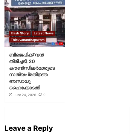
Flash Story
Latest News
Thiruvananthapuram
ബിജെപിക്ക് വൻ
തിരിച്ചടി, 20
കൗണ്‍സിലര്‍മാരുടെ
സത്യപ്രതിജ്ഞ
അസാധു
ഹൈക്കോടതി
June 24, 2026
0
Leave a Reply