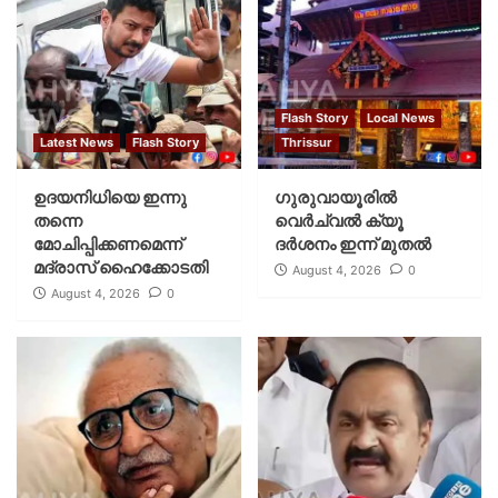
Flash Story
Local News
Latest News
Flash Story
Thrissur
ഉദയനിധിയെ ഇന്നു
ഗുരുവായൂരില്‍
തന്നെ
വെര്‍ച്വല്‍ ക്യൂ
മോചിപ്പിക്കണമെന്ന്
ദര്‍ശനം ഇന്ന് മുതല്‍
മദ്രാസ് ഹൈക്കോടതി
August 4, 2026
0
August 4, 2026
0