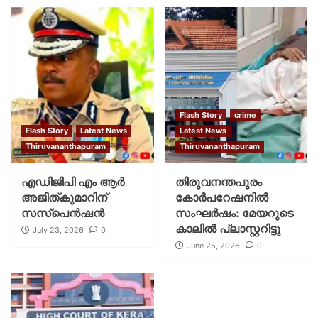
Flash Story
crime
Flash Story
Latest News
Latest News
Thiruvananthapuram
Thiruvananthapuram
എഡിജിപി എം ആർ
തിരുവനന്തപുരം
അജിത്കുമാറിന്
കോര്‍പറേഷനില്‍
സസ്പെൻഷൻ
സംഘര്‍ഷം: മേയറുടെ
കാലില്‍ പ്ലാസ്റ്ററിട്ടു
July 23, 2026
0
June 25, 2026
0