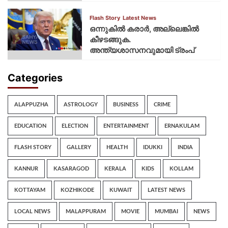
Flash Story
Latest News
ഒന്നുകില്‍ കരാര്‍, അല്ലെങ്കില്‍
കീഴടങ്ങുക.
അന്ത്യശാസനവുമായി ട്രംപ്
Categories
ALAPPUZHA
ASTROLOGY
BUSINESS
CRIME
EDUCATION
ELECTION
ENTERTAINMENT
ERNAKULAM
FLASH STORY
GALLERY
HEALTH
IDUKKI
INDIA
KANNUR
KASARAGOD
KERALA
KIDS
KOLLAM
KOTTAYAM
KOZHIKODE
KUWAIT
LATEST NEWS
LOCAL NEWS
MALAPPURAM
MOVIE
MUMBAI
NEWS