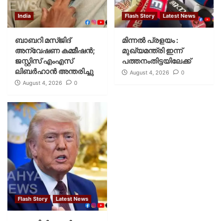
India
Flash Story
Latest News
ബാബറി മസ്ജിദ്
മിന്നല്‍ പ്രളയം :
അന്വേഷണ കമ്മീഷന്‍;
മുഖ്യമന്ത്രി ഇന്ന്
ജസ്റ്റിസ് എംഎസ്
പത്തനംതിട്ടയിലേക്ക്
ലിബര്‍ഹാന്‍ അന്തരിച്ചു
August 4, 2026
0
August 4, 2026
0
Flash Story
Latest News