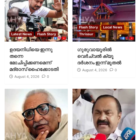
Flash Story
Local News
Latest News
Flash Story
Thrissur
ഉദയനിധിയെ ഇന്നു
ഗുരുവായൂരില്‍
തന്നെ
വെര്‍ച്വല്‍ ക്യൂ
മോചിപ്പിക്കണമെന്ന്
ദര്‍ശനം ഇന്ന് മുതല്‍
മദ്രാസ് ഹൈക്കോടതി
August 4, 2026
0
August 4, 2026
0