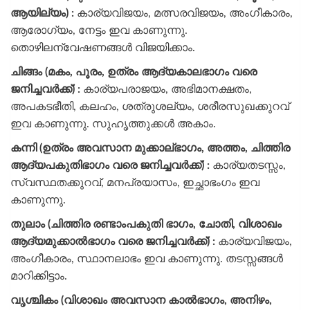
ആയില്യം) :
കാര്യവിജയം, മത്സരവിജയം, അംഗീകാരം,
ആരോഗ്യം, നേട്ടം ഇവ കാണുന്നു.
തൊഴിലന്വേഷണങ്ങൾ വിജയിക്കാം.
ചിങ്ങം (മകം, പൂരം, ഉത്രം ആദ്യകാലഭാഗം വരെ
ജനിച്ചവർക്ക്) :
കാര്യപരാജയം, അഭിമാനക്ഷതം,
അപകടഭീതി, കലഹം, ശത്രുശല്യം, ശരീരസുഖക്കുറവ്
ഇവ കാണുന്നു. സുഹൃത്തുക്കൾ അകാം.
കന്നി (ഉത്രം അവസാന മുക്കാല്ഭാഗം, അത്തം, ചിത്തിര
ആദ്യപകുതിഭാഗം വരെ ജനിച്ചവർക്ക്) :
കാര്യതടസ്സം,
സ്വസ്ഥതക്കുറവ്, മനപ്രയാസം, ഇച്ഛാഭംഗം ഇവ
കാണുന്നു.
തുലാം (ചിത്തിര രണ്ടാംപകുതി ഭാഗം, ചോതി, വിശാഖം
ആദ്യമുക്കാൽഭാഗം വരെ ജനിച്ചവർക്ക്) :
കാര്യവിജയം,
അംഗീകാരം, സ്ഥാനലാഭം ഇവ കാണുന്നു. തടസ്സങ്ങൾ
മാറിക്കിട്ടാം.
വൃശ്ചികം (വിശാഖം അവസാന കാൽഭാഗം, അനിഴം,