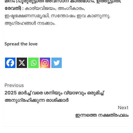
മീനം (പൂരുരുട്ടാതി അവസാന കാൽഭാഗം, ഉത്തൃട്ടാതി,
രേവതി) :
കാര്യവിജയം, അംഗീകാരം,
ഇഷ്ടഭക്ഷണസമൃദ്ധി, സന്തോഷം ഇവ കാണുന്നു.
ആഗ്രഹങ്ങൾ നടക്കാം.
Spread the love
Previous
2025 മാർച്ച് വരെ ശനിയും വ്യാഴവും ഒരുമിച്ച്
അനുഗ്രഹിക്കുന്ന രാശിക്കാർ
Next
ഇന്നത്തെ നക്ഷത്രഫലം