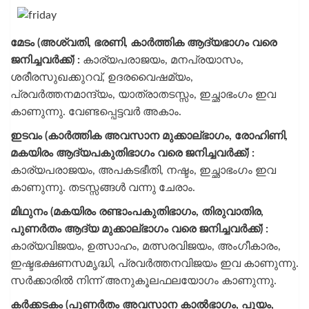
മേടം (അശ്വതി, ഭരണി, കാർത്തിക ആദ്യഭാഗം വരെ
ജനിച്ചവർക്ക്) :
കാര്യപരാജയം, മനപ്രയാസം,
ശരീരസുഖക്കുറവ്, ഉദരവൈഷമ്യം,
പ്രവർത്തനമാന്ദ്യം, യാത്രാതടസ്സം, ഇച്ഛാഭംഗം ഇവ
കാണുന്നു. വേണ്ടപ്പെട്ടവർ അകാം.
ഇടവം (കാർത്തിക അവസാന മുക്കാല്ഭാഗം, രോഹിണി,
മകയിരം ആദ്യപകുതിഭാഗം വരെ ജനിച്ചവർക്ക്) :
കാര്യപരാജയം, അപകടഭീതി, നഷ്ടം, ഇച്ഛാഭംഗം ഇവ
കാണുന്നു. തടസ്സങ്ങൾ വന്നു ചേരാം.
മിഥുനം (മകയിരം രണ്ടാംപകുതിഭാഗം, തിരുവാതിര,
പുണർതം ആദ്യ മുക്കാല്ഭാഗം വരെ ജനിച്ചവർക്ക്) :
കാര്യവിജയം, ഉത്സാഹം, മത്സരവിജയം, അംഗീകാരം,
ഇഷ്ടഭക്ഷണസമൃദ്ധി, പ്രവർത്തനവിജയം ഇവ കാണുന്നു.
സർക്കാരിൽ നിന്ന് അനുകൂലഫലയോഗം കാണുന്നു.
കർക്കടകം (പുണർതം അവസാന കാൽഭാഗം, പൂയം,