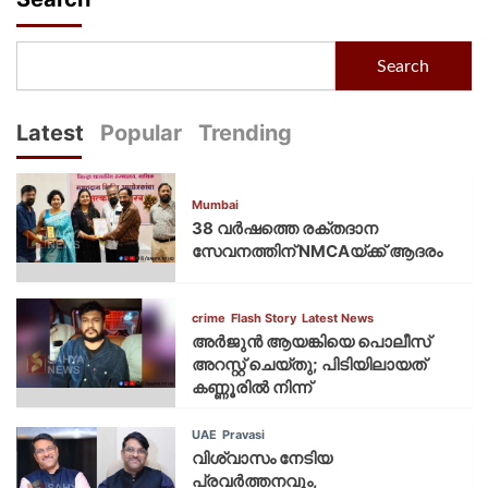
Search
Latest
Popular
Trending
Mumbai
38 വർഷത്തെ രക്തദാന
സേവനത്തിന് NMCAയ്ക്ക് ആദരം
crime
Flash Story
Latest News
അർജുൻ ആയങ്കിയെ പൊലീസ്
അറസ്റ്റ് ചെയ്‌തു; പിടിയിലായത്
കണ്ണൂരിൽ നിന്ന്
UAE
Pravasi
വിശ്വാസം നേടിയ
പ്രവർത്തനവും,