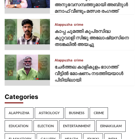
അനുഭവസമ്പത്തുമായി അബ്‌ദുൾ
മനാഫ് വീണ്ടും മത്സര രംഗത്ത്
Alappuzha
crime
കാപ്പ ചുമത്തി കുപ്രസിദ്ധ
കുറ്റവാളി സിജു അലോഷ്യസിനെ
തടങ്കലിൽ അയച്ചു
Alappuzha
crime
ചേർത്തല കാളികുളം ഭാഗത്ത്
വീട്ടിൽ മോഷണം നടത്തിയയാൾ
പിടിയിലായി
Categories
ALAPPUZHA
ASTROLOGY
BUSINESS
CRIME
EDUCATION
ELECTION
ENTERTAINMENT
ERNAKULAM