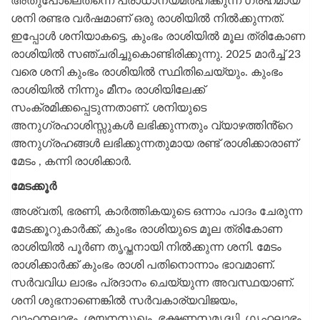
അതുപോലെതന്നെ പ്രാധാന്യമർഹിക്കുന്ന ഗ്രഹമായ
ശനി രണ്ടര വർഷമാണ് ഒരു രാശിയിൽ നിൽക്കുന്നത്.
ഇപ്പോൾ ശനിയാകട്ടെ, കുംഭം രാശിയിൽ മൂല ത്രികോണ
രാശിയിൽ സഞ്ചരിച്ചുകൊണ്ടിരിക്കുന്നു. 2025 മാർച്ച് 23
വരെ ശനി കുംഭം രാശിയിൽ സ്ഥിതിചെയ്യും. കുംഭം
രാശിയിൽ നിന്നും മീനം രാശിയിലേക്ക്
സംക്രമിക്കപ്പെടുന്നതാണ്. ശനിയുടെ
അനുഗ്രഹാശിസ്സുകൾ ലഭിക്കുന്നതും വ്യാഴത്തിൻ്റെ
അനുഗ്രഹങ്ങൾ ലഭിക്കുന്നതുമായ രണ്ട് രാശിക്കാരാണ്
മേടം , കന്നി രാശിക്കാർ.
മേടക്കൂർ
അശ്വതി, ഭരണി, കാർത്തികയുടെ ഒന്നാം പാദം ചേരുന്ന
മേടക്കൂറുകാർക്ക്, കുംഭം രാശിയുടെ മൂല ത്രികോണ
രാശിയിൽ പൂർണ തൃപ്തനായി നിൽക്കുന്ന ശനി. മേടം
രാശിക്കാർക്ക് കുംഭം രാശി പതിനൊന്നാം ഭാവമാണ്.
സർവവിധ ലാഭം പ്രദാനം ചെയ്യുന്ന അവസ്ഥയാണ്.
ശനി ശുഭനാണെങ്കിൽ സർവകാര്യവിജയം,
വാഹനലാഭം, ശയനസുഖം, ഭക്ഷണസമൃദ്ധി, ഗൃഹലാഭം,