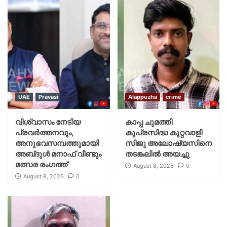
UAE
Pravasi
Alappuzha
crime
വിശ്വാസം നേടിയ
കാപ്പ ചുമത്തി
പ്രവർത്തനവും,
കുപ്രസിദ്ധ കുറ്റവാളി
അനുഭവസമ്പത്തുമായി
സിജു അലോഷ്യസിനെ
അബ്‌ദുൾ മനാഫ് വീണ്ടും
തടങ്കലിൽ അയച്ചു
മത്സര രംഗത്ത്
August 8, 2026
0
August 8, 2026
0