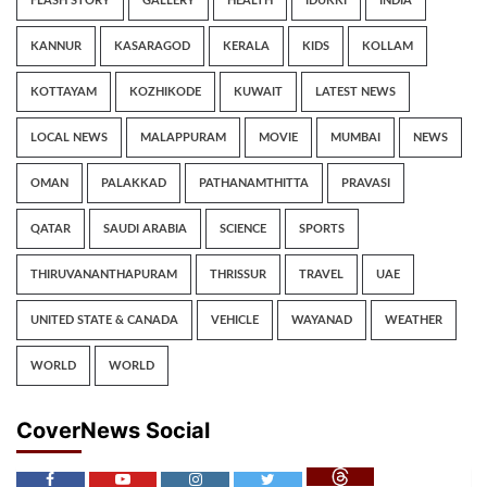
FLASH STORY
GALLERY
HEALTH
IDUKKI
INDIA
KANNUR
KASARAGOD
KERALA
KIDS
KOLLAM
KOTTAYAM
KOZHIKODE
KUWAIT
LATEST NEWS
LOCAL NEWS
MALAPPURAM
MOVIE
MUMBAI
NEWS
OMAN
PALAKKAD
PATHANAMTHITTA
PRAVASI
QATAR
SAUDI ARABIA
SCIENCE
SPORTS
THIRUVANANTHAPURAM
THRISSUR
TRAVEL
UAE
UNITED STATE & CANADA
VEHICLE
WAYANAD
WEATHER
WORLD
WORLD
CoverNews Social