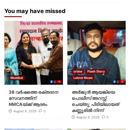
You may have missed
crime
Flash Story
Mumbai
Latest News
38 വർഷത്തെ രക്തദാന
അർജുൻ ആയങ്കിയെ
സേവനത്തിന്
പൊലീസ് അറസ്റ്റ്
NMCAയ്ക്ക് ആദരം
ചെയ്‌തു; പിടിയിലായത്
കണ്ണൂരിൽ നിന്ന്
August 9, 2026
0
August 9, 2026
0