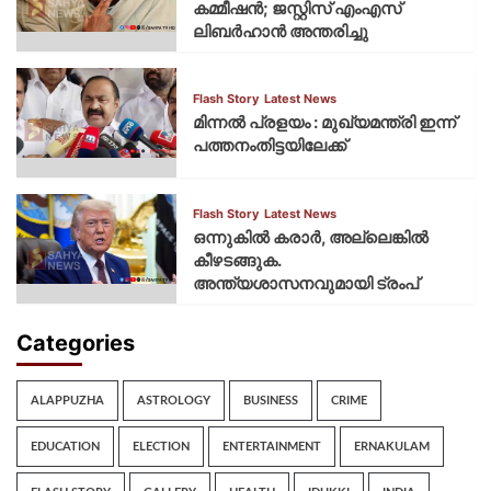
കമ്മീഷന്‍; ജസ്റ്റിസ് എംഎസ്
ലിബര്‍ഹാന്‍ അന്തരിച്ചു
Flash Story
Latest News
മിന്നല്‍ പ്രളയം : മുഖ്യമന്ത്രി ഇന്ന്
പത്തനംതിട്ടയിലേക്ക്
Flash Story
Latest News
ഒന്നുകില്‍ കരാര്‍, അല്ലെങ്കില്‍
കീഴടങ്ങുക.
അന്ത്യശാസനവുമായി ട്രംപ്
Categories
ALAPPUZHA
ASTROLOGY
BUSINESS
CRIME
EDUCATION
ELECTION
ENTERTAINMENT
ERNAKULAM