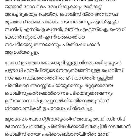
ജജ്ജാർ റോഡ് ഉപരോധിക്കുകയും മാർക്കറ്റ്
അടച്ചിടുകയും ചെയ്‌തു. പൊലീസിൻ്റെ അനാസ്ഥ
മൂലമാണ് കൊലപാതകം നടന്നതെന്നും എസ്എച്ച്ഒ
സന്ദീപ്, എസ്ഐ കുന്ദൻ, വനിത എഎസ്ഐ, ഹെഡ്
കോണ്‍സ്‌റ്റബിൾ എന്നിവർക്കെതിരെ
നടപടിയെടുക്കണമെന്നും പ്രതിഷേധക്കാർ
ആവശ്യപ്പെട്ടു.
റോഡ് ഉപരോധത്തെക്കുറിച്ചുള്ള വിവരം ലഭിച്ചയുടൻ
പട്ടൗഡി എസിപിയുടെ നേതൃത്വത്തിലുള്ള പൊലീസ്
സംഘം സ്ഥലത്തെത്തി. രണ്ട് ദിവസത്തിനുള്ളിൽ
പ്രതികളെ അറസ്റ്റ് ചെയ്യുമെന്നും കുറ്റക്കാരായ
പൊലീസുകാർക്കെതിരെ നടപടിയെടുക്കുമെന്നും
ഉദ്യോഗസ്ഥർ ഉറപ്പുനൽകിയതിനെത്തുടർന്ന്
ഗ്രാമവാസികൾ ഉപരോധം പിൻവലിച്ചു.
മൃതദേഹം പോസ്‌റ്റ്മോർട്ടത്തിന് അയച്ചതായി ഡിസിപി
മനേസർ പറഞ്ഞു. പ്രതികൾക്കായി തെരച്ചിൽ നടത്താൻ
പൊലീസിനെയും ക്രൈംബ്രാഞ്ചിൻ്റെ മൂന്ന്