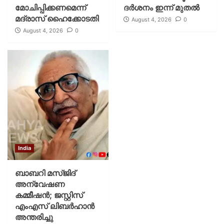
മോചിപ്പിക്കണമെന്ന്
ദര്‍ശനം ഇന്ന് മുതല്‍
മദ്രാസ് ഹൈക്കോടതി
August 4, 2026
0
August 4, 2026
0
India
ബാബറി മസ്ജിദ്
അന്വേഷണ
കമ്മീഷന്‍; ജസ്റ്റിസ്
എംഎസ് ലിബര്‍ഹാന്‍
അന്തരിച്ചു