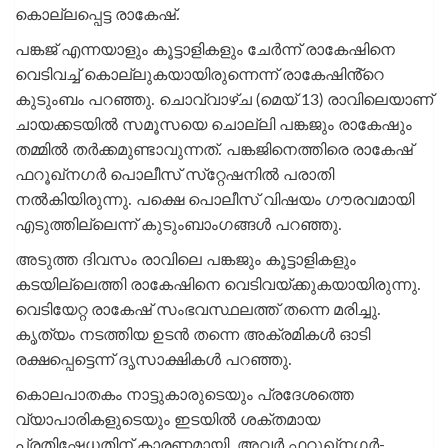
കൊല്ലപ്പെട്ട രാകേഷ്.
പങ്കജ് എന്നയാളും കൂട്ടാളികളും ചേർന്ന് രാകേഷിനെ
വെടിവച്ച് കൊല്ലുകയായിരുന്നെന്ന് രാകേഷിൻ്റെ
കുടുംബം പറഞ്ഞു. ചൊവ്വാഴ്‌ച (മെയ് 13) രാവിലെയാണ്
ചായക്കടയിൽ സമൂസയെ ചൊല്ലി പങ്കജും രാകേഷും
തമ്മിൽ തർക്കമുണ്ടാവുന്നത്. പങ്കജിനെത്തിരെ രാകേഷ്
ഫറൂഖ്‌നഗർ പൊലീസ് സ്‌റ്റേഷനിൽ പരാതി
നൽകിയിരുന്നു. പക്ഷെ പൊലീസ് വിഷയം ഗൗരവമായി
എടുത്തില്ലെന്ന് കുടുംബാംഗങ്ങൾ പറഞ്ഞു.
അടുത്ത ദിവസം രാവിലെ പങ്കജും കൂട്ടാളികളും
കടയില്ലെത്തി രാകേഷിനെ വെടിവയ്ക്കുകയായിരുന്നു.
വെടിയേറ്റ രാകേഷ് സംഭവസ്ഥലത്ത് തന്നെ മരിച്ചു.
കൃത്യം നടത്തിയ ഉടൻ തന്നെ അക്രമികൾ ഓടി
രക്ഷപ്പെട്ടെന്ന് ദൃസാക്ഷികൾ പറഞ്ഞു.
കൊലപാതകം നാട്ടുകാരുടെയും പ്രദേശത്തെ
വ്യാപാരികളുടെയും ഇടയിൽ ശക്തമായ
പ്രതിഷേധതിന് കാരണമായി. അവർ ഫറൂഖ്‌നഗർ-