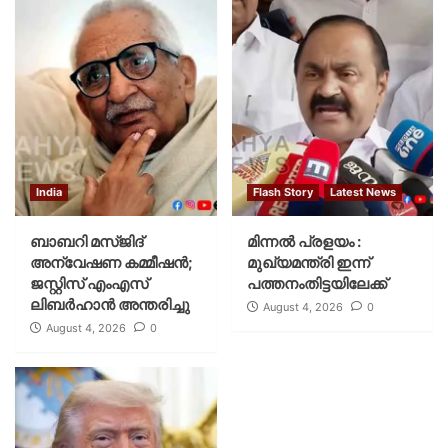
India
Flash Story
Latest News
ബാബറി മസ്ജിദ്
മിന്നല്‍ പ്രളയം :
അന്വേഷണ കമ്മീഷന്‍;
മുഖ്യമന്ത്രി ഇന്ന്
ജസ്റ്റിസ് എംഎസ്
പത്തനംതിട്ടയിലേക്ക്
ലിബര്‍ഹാന്‍ അന്തരിച്ചു
August 4, 2026
0
August 4, 2026
0