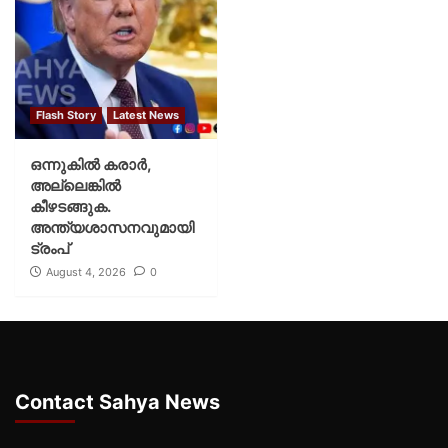
Flash Story
Latest News
ഒന്നുകില്‍ കരാര്‍,
അല്ലെങ്കില്‍
കീഴടങ്ങുക.
അന്ത്യശാസനവുമായി
ട്രംപ്
August 4, 2026
0
Contact Sahya News