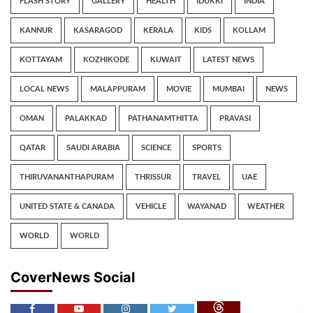
FLASH STORY
GALLERY
HEALTH
IDUKKI
INDIA
KANNUR
KASARAGOD
KERALA
KIDS
KOLLAM
KOTTAYAM
KOZHIKODE
KUWAIT
LATEST NEWS
LOCAL NEWS
MALAPPURAM
MOVIE
MUMBAI
NEWS
OMAN
PALAKKAD
PATHANAMTHITTA
PRAVASI
QATAR
SAUDI ARABIA
SCIENCE
SPORTS
THIRUVANANTHAPURAM
THRISSUR
TRAVEL
UAE
UNITED STATE & CANADA
VEHICLE
WAYANAD
WEATHER
WORLD
WORLD
CoverNews Social