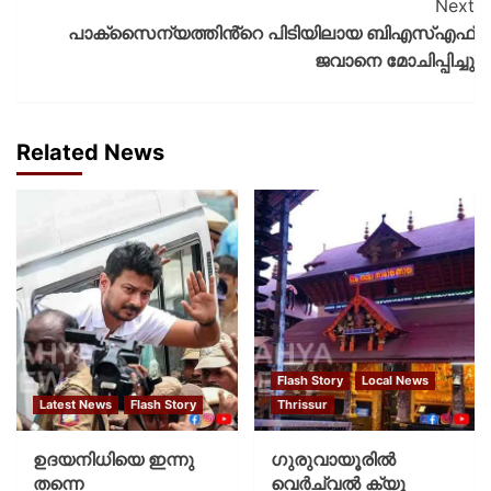
Next
പാക്സൈന്യത്തിൻ്റെ പിടിയിലായ ബിഎസ്എഫ്
ജവാനെ മോചിപ്പിച്ചു
Related News
Flash Story
Local News
Latest News
Flash Story
Thrissur
ഉദയനിധിയെ ഇന്നു
ഗുരുവായൂരില്‍
തന്നെ
വെര്‍ച്വല്‍ ക്യൂ