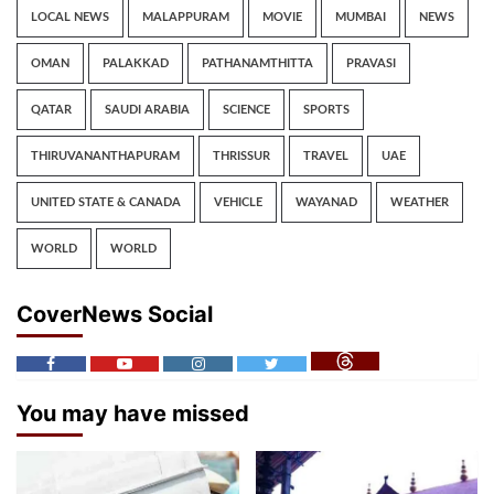
LOCAL NEWS
MALAPPURAM
MOVIE
MUMBAI
NEWS
OMAN
PALAKKAD
PATHANAMTHITTA
PRAVASI
QATAR
SAUDI ARABIA
SCIENCE
SPORTS
THIRUVANANTHAPURAM
THRISSUR
TRAVEL
UAE
UNITED STATE & CANADA
VEHICLE
WAYANAD
WEATHER
WORLD
WORLD
CoverNews Social
You may have missed