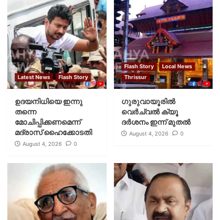
Flash Story
Local News
Latest News
Flash Story
Thrissur
ഉദയനിധിയെ ഇന്നു
ഗുരുവായൂരില്‍
തന്നെ
വെര്‍ച്വല്‍ ക്യൂ
മോചിപ്പിക്കണമെന്ന്
ദര്‍ശനം ഇന്ന് മുതല്‍
മദ്രാസ് ഹൈക്കോടതി
August 4, 2026
0
August 4, 2026
0