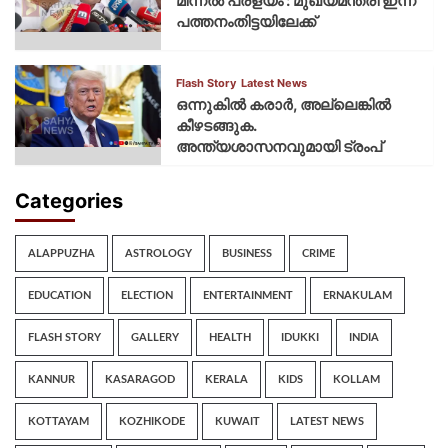
മിന്നല്‍ പ്രളയം : മുഖ്യമന്ത്രി ഇന്ന്
പത്തനംതിട്ടയിലേക്ക്
Flash Story
Latest News
ഒന്നുകില്‍ കരാര്‍, അല്ലെങ്കില്‍
കീഴടങ്ങുക.
അന്ത്യശാസനവുമായി ട്രംപ്
Categories
ALAPPUZHA
ASTROLOGY
BUSINESS
CRIME
EDUCATION
ELECTION
ENTERTAINMENT
ERNAKULAM
FLASH STORY
GALLERY
HEALTH
IDUKKI
INDIA
KANNUR
KASARAGOD
KERALA
KIDS
KOLLAM
KOTTAYAM
KOZHIKODE
KUWAIT
LATEST NEWS