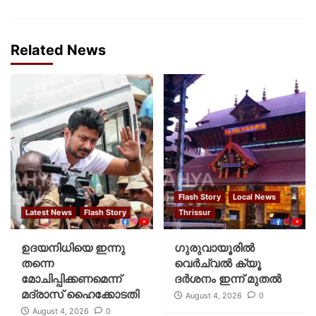
Related News
Flash Story
Local News
Latest News
Flash Story
Thrissur
ഉദയനിധിയെ ഇന്നു
ഗുരുവായൂരില്‍
തന്നെ
വെര്‍ച്വല്‍ ക്യൂ
മോചിപ്പിക്കണമെന്ന്
ദര്‍ശനം ഇന്ന് മുതല്‍
മദ്രാസ് ഹൈക്കോടതി
August 4, 2026
0
August 4, 2026
0