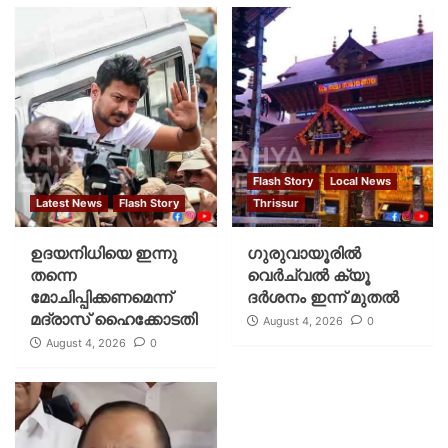
Flash Story
Local News
Latest News
Flash Story
Thrissur
ഉദയനിധിയെ ഇന്നു
ഗുരുവായൂരില്‍
തന്നെ
വെര്‍ച്വല്‍ ക്യൂ
മോചിപ്പിക്കണമെന്ന്
ദര്‍ശനം ഇന്ന് മുതല്‍
മദ്രാസ് ഹൈക്കോടതി
August 4, 2026
0
August 4, 2026
0