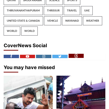
QATAR
SAUDI ARABIA
SCIENCE
SPORTS
THIRUVANANTHAPURAM
THRISSUR
TRAVEL
UAE
UNITED STATE & CANADA
VEHICLE
WAYANAD
WEATHER
WORLD
WORLD
CoverNews Social
You may have missed