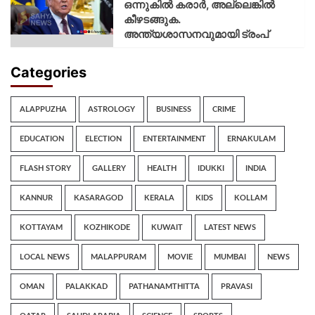
ഒന്നുകില്‍ കരാര്‍, അല്ലെങ്കില്‍
കീഴടങ്ങുക.
അന്ത്യശാസനവുമായി ട്രംപ്
Categories
ALAPPUZHA
ASTROLOGY
BUSINESS
CRIME
EDUCATION
ELECTION
ENTERTAINMENT
ERNAKULAM
FLASH STORY
GALLERY
HEALTH
IDUKKI
INDIA
KANNUR
KASARAGOD
KERALA
KIDS
KOLLAM
KOTTAYAM
KOZHIKODE
KUWAIT
LATEST NEWS
LOCAL NEWS
MALAPPURAM
MOVIE
MUMBAI
NEWS
OMAN
PALAKKAD
PATHANAMTHITTA
PRAVASI