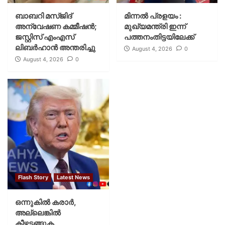
ബാബറി മസ്ജിദ്
മിന്നല്‍ പ്രളയം :
അന്വേഷണ കമ്മീഷന്‍;
മുഖ്യമന്ത്രി ഇന്ന്
ജസ്റ്റിസ് എംഎസ്
പത്തനംതിട്ടയിലേക്ക്
ലിബര്‍ഹാന്‍ അന്തരിച്ചു
August 4, 2026
0
August 4, 2026
0
Flash Story
Latest News
ഒന്നുകില്‍ കരാര്‍,
അല്ലെങ്കില്‍
കീഴടങ്ങുക.