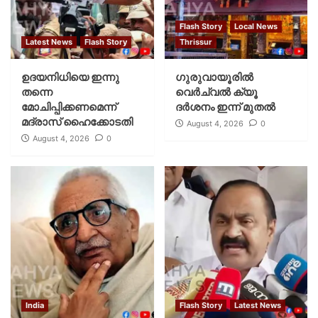
Flash Story
Local News
Latest News
Flash Story
Thrissur
ഉദയനിധിയെ ഇന്നു
ഗുരുവായൂരില്‍
തന്നെ
വെര്‍ച്വല്‍ ക്യൂ
മോചിപ്പിക്കണമെന്ന്
ദര്‍ശനം ഇന്ന് മുതല്‍
മദ്രാസ് ഹൈക്കോടതി
August 4, 2026
0
August 4, 2026
0
India
Flash Story
Latest News