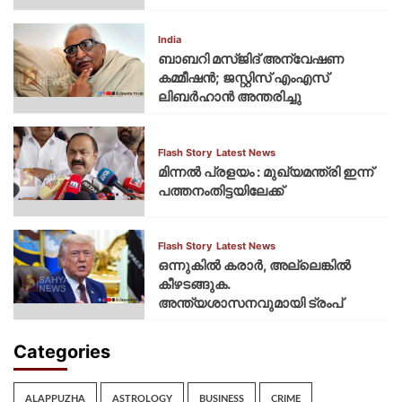
India
ബാബറി മസ്ജിദ് അന്വേഷണ
കമ്മീഷന്‍; ജസ്റ്റിസ് എംഎസ്
ലിബര്‍ഹാന്‍ അന്തരിച്ചു
Flash Story
Latest News
മിന്നല്‍ പ്രളയം : മുഖ്യമന്ത്രി ഇന്ന്
പത്തനംതിട്ടയിലേക്ക്
Flash Story
Latest News
ഒന്നുകില്‍ കരാര്‍, അല്ലെങ്കില്‍
കീഴടങ്ങുക.
അന്ത്യശാസനവുമായി ട്രംപ്
Categories
ALAPPUZHA
ASTROLOGY
BUSINESS
CRIME