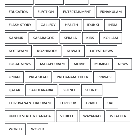
EDUCATION
ELECTION
ENTERTAINMENT
ERNAKULAM
FLASH STORY
GALLERY
HEALTH
IDUKKI
INDIA
KANNUR
KASARAGOD
KERALA
KIDS
KOLLAM
KOTTAYAM
KOZHIKODE
KUWAIT
LATEST NEWS
LOCAL NEWS
MALAPPURAM
MOVIE
MUMBAI
NEWS
OMAN
PALAKKAD
PATHANAMTHITTA
PRAVASI
QATAR
SAUDI ARABIA
SCIENCE
SPORTS
THIRUVANANTHAPURAM
THRISSUR
TRAVEL
UAE
UNITED STATE & CANADA
VEHICLE
WAYANAD
WEATHER
WORLD
WORLD