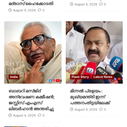
മദ്രാസ് ഹൈക്കോടതി
August 4, 2026
0
August 4, 2026
0
India
Flash Story
Latest News
ബാബറി മസ്ജിദ്
മിന്നല്‍ പ്രളയം :
അന്വേഷണ കമ്മീഷന്‍;
മുഖ്യമന്ത്രി ഇന്ന്
ജസ്റ്റിസ് എംഎസ്
പത്തനംതിട്ടയിലേക്ക്
ലിബര്‍ഹാന്‍ അന്തരിച്ചു
August 4, 2026
0
August 4, 2026
0