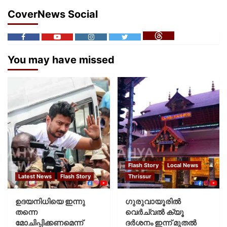
CoverNews Social
You may have missed
Flash Story
Local News
Latest News
Flash Story
Thrissur
ഉദയനിധിയെ ഇന്നു
ഗുരുവായൂരില്‍
തന്നെ
വെര്‍ച്വല്‍ ക്യൂ
മോചിപ്പിക്കണമെന്ന്
ദര്‍ശനം ഇന്ന് മുതല്‍