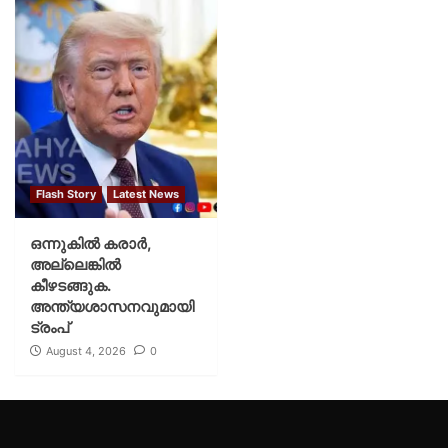
Flash Story
Latest News
ഒന്നുകില്‍ കരാര്‍,
അല്ലെങ്കില്‍
കീഴടങ്ങുക.
അന്ത്യശാസനവുമായി
ട്രംപ്
August 4, 2026
0