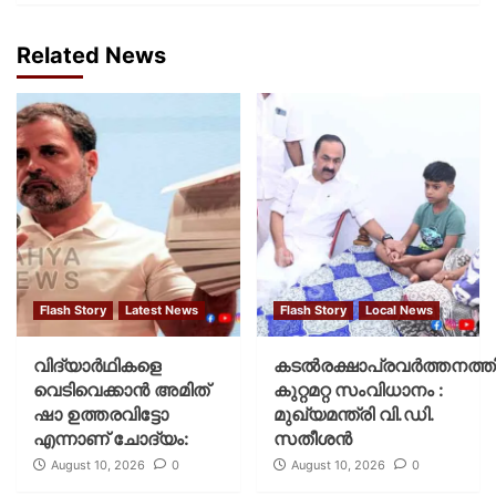
Related News
Flash Story
Latest News
Flash Story
Local News
വിദ്യാര്‍ഥികളെ
കടല്‍രക്ഷാപ്രവര്‍ത്തനത്ത
വെടിവെക്കാന്‍ അമിത്
കുറ്റമറ്റ സംവിധാനം :
ഷാ ഉത്തരവിട്ടോ
മുഖ്യമന്ത്രി വി.ഡി.
എന്നാണ് ചോദ്യം:
സതീശന്‍
August 10, 2026
0
August 10, 2026
0