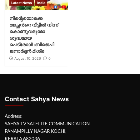
Latest News
India
നിന്റെയൊക്കെ
അച്ഛൻറെ വീട്ടിൽ നിന്ന്
കൊണ്ടുവരുമോ
ശുദ്ധമായ
പെട്രോൾ :ബിജെപി
ജനാർദ്ദൻ മിശ്ര
August 10, 2026
0
Contact Sahya News
Address:
SAHYA TV SATELITE COMMUNICATION
PANAMPILLY NAGAR KOCHI,
KERALA 682036