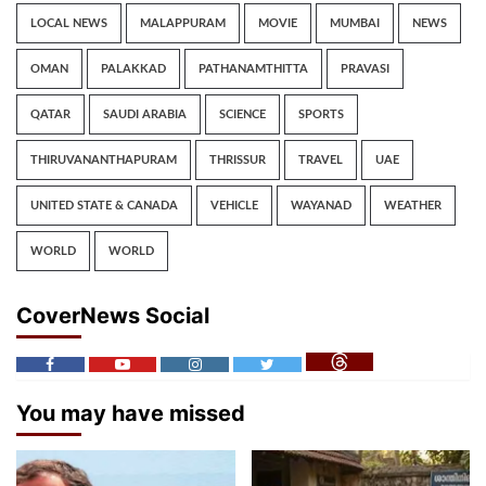
LOCAL NEWS
MALAPPURAM
MOVIE
MUMBAI
NEWS
OMAN
PALAKKAD
PATHANAMTHITTA
PRAVASI
QATAR
SAUDI ARABIA
SCIENCE
SPORTS
THIRUVANANTHAPURAM
THRISSUR
TRAVEL
UAE
UNITED STATE & CANADA
VEHICLE
WAYANAD
WEATHER
WORLD
WORLD
CoverNews Social
You may have missed