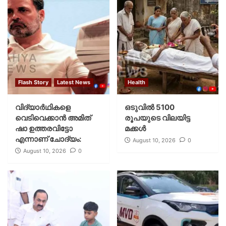
Flash Story
Latest News
Health
വിദ്യാര്‍ഥികളെ
ഒടുവിൽ 5100
വെടിവെക്കാന്‍ അമിത്
രൂപയുടെ വിലയിട്ട
ഷാ ഉത്തരവിട്ടോ
മക്കൾ
എന്നാണ് ചോദ്യം:
August 10, 2026
0
August 10, 2026
0