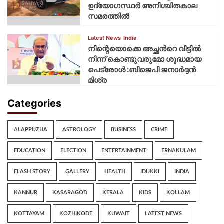
ഉദ്യോഗസ്ഥര്‍ അനിശ്ചിതകാല
സമരത്തില്‍
Latest News
India
നിന്റെയൊക്കെ അച്ഛൻറെ വീട്ടിൽ
നിന്ന് കൊണ്ടുവരുമോ ശുദ്ധമായ
പെട്രോൾ :ബിജെപി ജനാർദ്ദൻ
മിശ്ര
Categories
ALAPPUZHA
ASTROLOGY
BUSINESS
CRIME
EDUCATION
ELECTION
ENTERTAINMENT
ERNAKULAM
FLASH STORY
GALLERY
HEALTH
IDUKKI
INDIA
KANNUR
KASARAGOD
KERALA
KIDS
KOLLAM
KOTTAYAM
KOZHIKODE
KUWAIT
LATEST NEWS