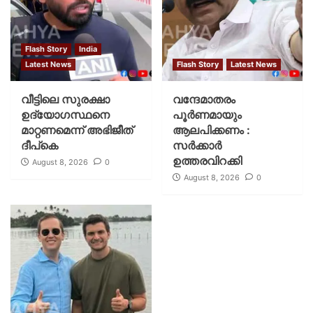
Flash Story
India
Latest News
Flash Story
Latest News
വീട്ടിലെ സുരക്ഷാ
വന്ദേമാതരം
ഉദ്യോഗസ്ഥനെ
പൂര്‍ണമായും
മാറ്റണമെന്ന് അഭിജീത്
ആലപിക്കണം :
ദീപ്‌കെ
സര്‍ക്കാര്‍
ഉത്തരവിറക്കി
August 8, 2026
0
August 8, 2026
0