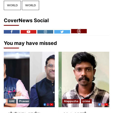
WORLD
WORLD
CoverNews Social
You may have missed
UAE
Pravasi
Alappuzha
crime