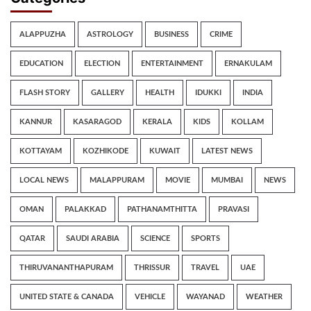
ALAPPUZHA
ASTROLOGY
BUSINESS
CRIME
EDUCATION
ELECTION
ENTERTAINMENT
ERNAKULAM
FLASH STORY
GALLERY
HEALTH
IDUKKI
INDIA
KANNUR
KASARAGOD
KERALA
KIDS
KOLLAM
KOTTAYAM
KOZHIKODE
KUWAIT
LATEST NEWS
LOCAL NEWS
MALAPPURAM
MOVIE
MUMBAI
NEWS
OMAN
PALAKKAD
PATHANAMTHITTA
PRAVASI
QATAR
SAUDI ARABIA
SCIENCE
SPORTS
THIRUVANANTHAPURAM
THRISSUR
TRAVEL
UAE
UNITED STATE & CANADA
VEHICLE
WAYANAD
WEATHER