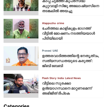
കാപ്പ ചുമത്തി കുപ്രസിദ്ധ
കുറ്റവാളി സിജു അലോഷ്യസിനെ
തടങ്കലിൽ അയച്ചു
Alappuzha
crime
ചേർത്തല കാളികുളം ഭാഗത്ത്
വീട്ടിൽ മോഷണം നടത്തിയയാൾ
പിടിയിലായി
Pravasi
UAE
ഉത്തരവാദിത്തത്തിന്റെ നേതൃത്വം,
സത്യസന്ധതയുടെ കരുത്ത് :
ജിബി ബേബി
Flash Story
India
Latest News
വീട്ടിലെ സുരക്ഷാ
ഉദ്യോഗസ്ഥനെ മാറ്റണമെന്ന്
അഭിജീത് ദീപ്‌കെ
Categories