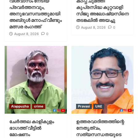
വിശ്വാസം നേടിയ
കാപ്പ ചുമത്തി
പ്രവർത്തനവും,
കുപ്രസിദ്ധ കുറ്റവാളി
അനുഭവസമ്പത്തുമായി
സിജു അലോഷ്യസിനെ
അബ്‌ദുൾ മനാഫ് വീണ്ടും
തടങ്കലിൽ അയച്ചു
മത്സര രംഗത്ത്
August 8, 2026
0
August 8, 2026
0
Alappuzha
crime
Pravasi
UAE
ചേർത്തല കാളികുളം
ഉത്തരവാദിത്തത്തിന്റെ
ഭാഗത്ത് വീട്ടിൽ
നേതൃത്വം,
മോഷണം
സത്യസന്ധതയുടെ