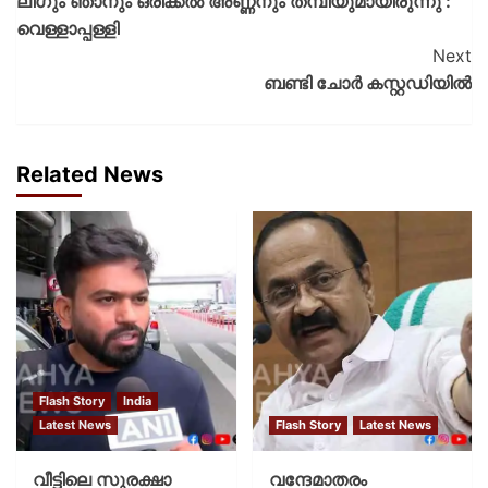
ലീഗും ഞാനും ഒരിക്കല്‍ അണ്ണനും തമ്പിയുമായിരുന്നു :
വെള്ളാപ്പള്ളി
Next
ബണ്ടി ചോര്‍ കസ്റ്റഡിയില്‍
Related News
Flash Story
India
Latest News
Flash Story
Latest News
വീട്ടിലെ സുരക്ഷാ
വന്ദേമാതരം