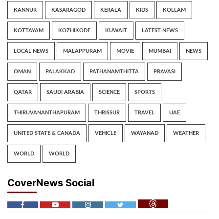
KANNUR
KASARAGOD
KERALA
KIDS
KOLLAM
KOTTAYAM
KOZHIKODE
KUWAIT
LATEST NEWS
LOCAL NEWS
MALAPPURAM
MOVIE
MUMBAI
NEWS
OMAN
PALAKKAD
PATHANAMTHITTA
PRAVASI
QATAR
SAUDI ARABIA
SCIENCE
SPORTS
THIRUVANANTHAPURAM
THRISSUR
TRAVEL
UAE
UNITED STATE & CANADA
VEHICLE
WAYANAD
WEATHER
WORLD
WORLD
CoverNews Social