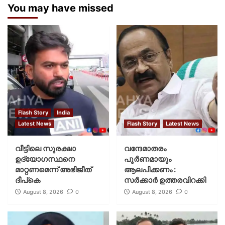
You may have missed
Flash Story
India
Latest News
Flash Story
Latest News
വീട്ടിലെ സുരക്ഷാ
വന്ദേമാതരം
ഉദ്യോഗസ്ഥനെ
പൂര്‍ണമായും
മാറ്റണമെന്ന് അഭിജീത്
ആലപിക്കണം :
ദീപ്‌കെ
സര്‍ക്കാര്‍ ഉത്തരവിറക്കി
August 8, 2026
0
August 8, 2026
0