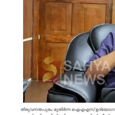
തിരുവനന്തപുരം: മുതിര്‍ന്ന ഐഎഎസ് ഉദ്യോഗസ്ഥന