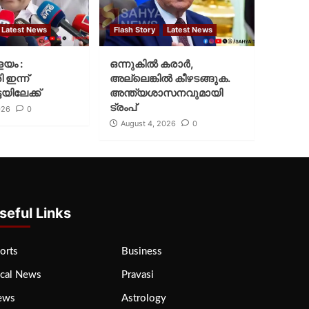
Latest News
Flash Story
Latest News
ളയം :
ഒന്നുകില്‍ കരാര്‍,
ി ഇന്ന്
അല്ലെങ്കില്‍ കീഴടങ്ങുക.
യിലേക്ക്
അന്ത്യശാസനവുമായി
ട്രംപ്
026
0
August 4, 2026
0
seful Links
orts
Business
cal News
Pravasi
ews
Astrology