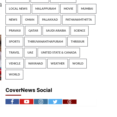
ു
LOCAL NEWS
MALAPPURAM
MOVIE
MUMBAI
NEWS
OMAN
PALAKKAD
PATHANAMTHITTA
PRAVASI
QATAR
SAUDI ARABIA
SCIENCE
SPORTS
THIRUVANANTHAPURAM
THRISSUR
TRAVEL
UAE
UNITED STATE & CANADA
VEHICLE
WAYANAD
WEATHER
WORLD
WORLD
CoverNews Social