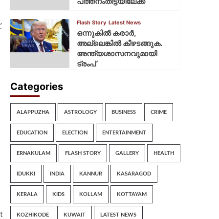
പത്തനംതിട്ടയിലേക്ക്
Flash Story
Latest News
.
ഒന്നുകില്‍ കരാര്‍,
അല്ലെങ്കില്‍ കീഴടങ്ങുക.
അന്ത്യശാസനവുമായി
ട്രംപ്
Categories
ALAPPUZHA
ASTROLOGY
BUSINESS
CRIME
EDUCATION
ELECTION
ENTERTAINMENT
ERNAKULAM
FLASH STORY
GALLERY
HEALTH
IDUKKI
INDIA
KANNUR
KASARAGOD
KERALA
KIDS
KOLLAM
KOTTAYAM
t
KOZHIKODE
KUWAIT
LATEST NEWS