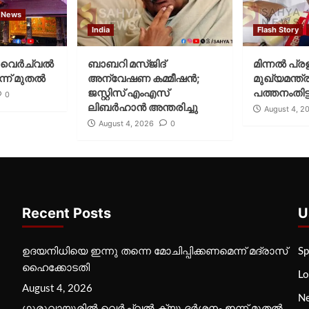
 News
India
Flash Story
വെര്‍ച്വല്‍
ബാബറി മസ്ജിദ്
മിന്നല്‍ പ്ര
്ന് മുതല്‍
അന്വേഷണ കമ്മീഷന്‍;
മുഖ്യമന്ത്ര
ജസ്റ്റിസ് എംഎസ്
പത്തനംതിട്ട
0
ലിബര്‍ഹാന്‍ അന്തരിച്ചു
August 4, 2
August 4, 2026
0
Recent Posts
U
ഉദയനിധിയെ ഇന്നു തന്നെ മോചിപ്പിക്കണമെന്ന് മദ്രാസ്
Sp
ഹൈക്കോടതി
Lo
August 4, 2026
N
ഗുരുവായൂരില്‍ വെര്‍ച്വല്‍ ക്യൂ ദര്‍ശനം ഇന്ന് മുതല്‍