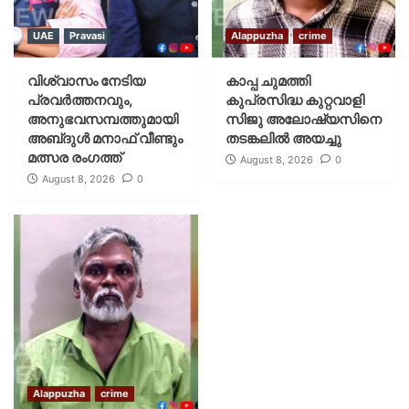
UAE
Pravasi
Alappuzha
crime
വിശ്വാസം നേടിയ
കാപ്പ ചുമത്തി
പ്രവർത്തനവും,
കുപ്രസിദ്ധ കുറ്റവാളി
അനുഭവസമ്പത്തുമായി
സിജു അലോഷ്യസിനെ
അബ്‌ദുൾ മനാഫ് വീണ്ടും
തടങ്കലിൽ അയച്ചു
മത്സര രംഗത്ത്
August 8, 2026
0
August 8, 2026
0
Alappuzha
crime