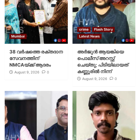
crime
Flash Story
Mumbai
Latest News
38 വർഷത്തെ രക്തദാന
അർജുൻ ആയങ്കിയെ
സേവനത്തിന്
പൊലീസ് അറസ്റ്റ്
NMCAയ്ക്ക് ആദരം
ചെയ്‌തു; പിടിയിലായത്
കണ്ണൂരിൽ നിന്ന്
August 9, 2026
0
August 9, 2026
0