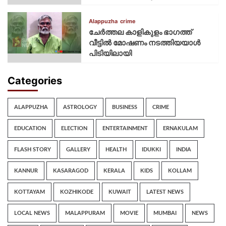
Alappuzha
crime
ചേർത്തല കാളികുളം ഭാഗത്ത്
വീട്ടിൽ മോഷണം നടത്തിയയാൾ
പിടിയിലായി
Categories
ALAPPUZHA
ASTROLOGY
BUSINESS
CRIME
EDUCATION
ELECTION
ENTERTAINMENT
ERNAKULAM
FLASH STORY
GALLERY
HEALTH
IDUKKI
INDIA
KANNUR
KASARAGOD
KERALA
KIDS
KOLLAM
KOTTAYAM
KOZHIKODE
KUWAIT
LATEST NEWS
LOCAL NEWS
MALAPPURAM
MOVIE
MUMBAI
NEWS