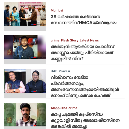
Mumbai
38 വർഷത്തെ രക്തദാന
സേവനത്തിന് NMCAയ്ക്ക് ആദരം
crime
Flash Story
Latest News
അർജുൻ ആയങ്കിയെ പൊലീസ്
അറസ്റ്റ് ചെയ്‌തു; പിടിയിലായത്
കണ്ണൂരിൽ നിന്ന്
UAE
Pravasi
വിശ്വാസം നേടിയ
പ്രവർത്തനവും,
അനുഭവസമ്പത്തുമായി അബ്‌ദുൾ
മനാഫ് വീണ്ടും മത്സര രംഗത്ത്
Alappuzha
crime
കാപ്പ ചുമത്തി കുപ്രസിദ്ധ
കുറ്റവാളി സിജു അലോഷ്യസിനെ
തടങ്കലിൽ അയച്ചു