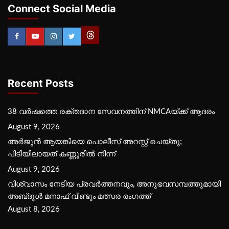
Connect Social Media
Recent Posts
38 വർഷത്തെ രക്തദാന സേവനത്തിന് NMCAയ്ക്ക് ആദരം
August 9, 2026
അർജുൻ ആയങ്കിയെ പൊലീസ് അറസ്റ്റ് ചെയ്‌തു;
പിടിയിലായത് കണ്ണൂരിൽ നിന്ന്
August 9, 2026
വിശ്വാസം നേടിയ പ്രവർത്തനവും, അനുഭവസമ്പത്തുമായി
അബ്‌ദുൾ മനാഫ് വീണ്ടും മത്സര രംഗത്ത്
August 8, 2026