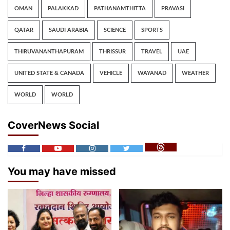
OMAN
PALAKKAD
PATHANAMTHITTA
PRAVASI
QATAR
SAUDI ARABIA
SCIENCE
SPORTS
THIRUVANANTHAPURAM
THRISSUR
TRAVEL
UAE
UNITED STATE & CANADA
VEHICLE
WAYANAD
WEATHER
WORLD
WORLD
CoverNews Social
You may have missed