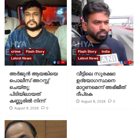
crime
Flash Story
Flash Story
India
Latest News
Latest News
അർജുൻ ആയങ്കിയെ
വീട്ടിലെ സുരക്ഷാ
പൊലീസ് അറസ്റ്റ്
ഉദ്യോഗസ്ഥനെ
ചെയ്‌തു;
മാറ്റണമെന്ന് അഭിജീത്
പിടിയിലായത്
ദീപ്‌കെ
കണ്ണൂരിൽ നിന്ന്
August 8, 2026
0
August 9, 2026
0