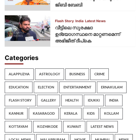
ജിബി ബേബി
Flash Story
India
Latest News
വീട്ടിലെ സുരക്ഷാ
ഉദ്യോഗസ്ഥനെ മാറ്റണമെന്ന്
അഭിജീത് ദീപ്‌കെ
Categories
ALAPPUZHA
ASTROLOGY
BUSINESS
CRIME
EDUCATION
ELECTION
ENTERTAINMENT
ERNAKULAM
FLASH STORY
GALLERY
HEALTH
IDUKKI
INDIA
KANNUR
KASARAGOD
KERALA
KIDS
KOLLAM
KOTTAYAM
KOZHIKODE
KUWAIT
LATEST NEWS
LOCAL NEWS
MALAPPURAM
MOVIE
MUMBAI
NEWS