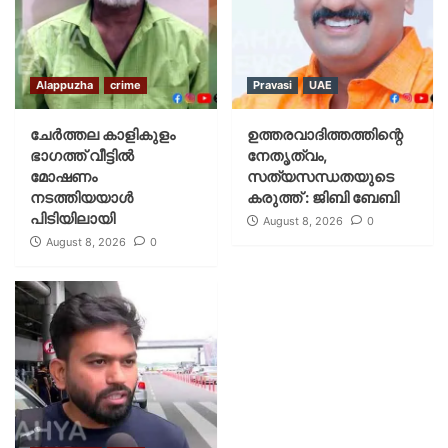
Alappuzha
crime
Pravasi
UAE
ചേർത്തല കാളികുളം
ഉത്തരവാദിത്തത്തിന്റെ
ഭാഗത്ത് വീട്ടിൽ
നേതൃത്വം,
മോഷണം
സത്യസന്ധതയുടെ
നടത്തിയയാൾ
കരുത്ത് : ജിബി ബേബി
പിടിയിലായി
August 8, 2026
0
August 8, 2026
0