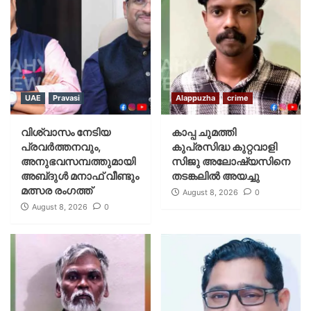
UAE
Pravasi
Alappuzha
crime
വിശ്വാസം നേടിയ
കാപ്പ ചുമത്തി
പ്രവർത്തനവും,
കുപ്രസിദ്ധ കുറ്റവാളി
അനുഭവസമ്പത്തുമായി
സിജു അലോഷ്യസിനെ
അബ്‌ദുൾ മനാഫ് വീണ്ടും
തടങ്കലിൽ അയച്ചു
മത്സര രംഗത്ത്
August 8, 2026
0
August 8, 2026
0