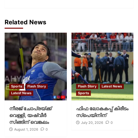
Related News
Sports
Flash Story
Flash Story
Latest News
Latest News
Sports
നീരജ് ചോപ്രയ്ക്ക്
ഫിഫ ലോകകപ്പ് കിരീടം
വെള്ളി, യഷ്‌വീര്‍
സ്പെയിനിന്
സിങ്ങിന് വെങ്കലം
July 20, 2026
0
August 1, 2026
0