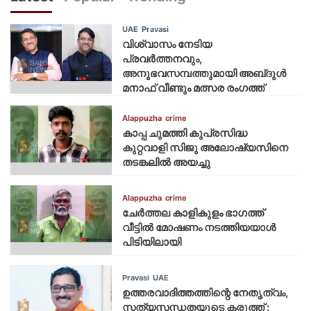
UAE
Pravasi
വിശ്വാസം നേടിയ
പ്രവർത്തനവും,
അനുഭവസമ്പത്തുമായി അബ്‌ദുൾ
മനാഫ് വീണ്ടും മത്സര രംഗത്ത്
Alappuzha
crime
കാപ്പ ചുമത്തി കുപ്രസിദ്ധ
കുറ്റവാളി സിജു അലോഷ്യസിനെ
തടങ്കലിൽ അയച്ചു
Alappuzha
crime
ചേർത്തല കാളികുളം ഭാഗത്ത്
വീട്ടിൽ മോഷണം നടത്തിയയാൾ
പിടിയിലായി
Pravasi
UAE
ഉത്തരവാദിത്തത്തിന്റെ നേതൃത്വം,
സത്യസന്ധതയുടെ കരുത്ത് :