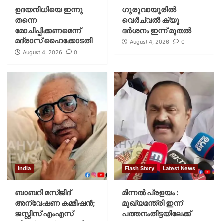
ഉദയനിധിയെ ഇന്നു
ഗുരുവായൂരില്‍
തന്നെ
വെര്‍ച്വല്‍ ക്യൂ
മോചിപ്പിക്കണമെന്ന്
ദര്‍ശനം ഇന്ന് മുതല്‍
മദ്രാസ് ഹൈക്കോടതി
August 4, 2026
0
August 4, 2026
0
India
Flash Story
Latest News
ബാബറി മസ്ജിദ്
മിന്നല്‍ പ്രളയം :
അന്വേഷണ കമ്മീഷന്‍;
മുഖ്യമന്ത്രി ഇന്ന്
ജസ്റ്റിസ് എംഎസ്
പത്തനംതിട്ടയിലേക്ക്