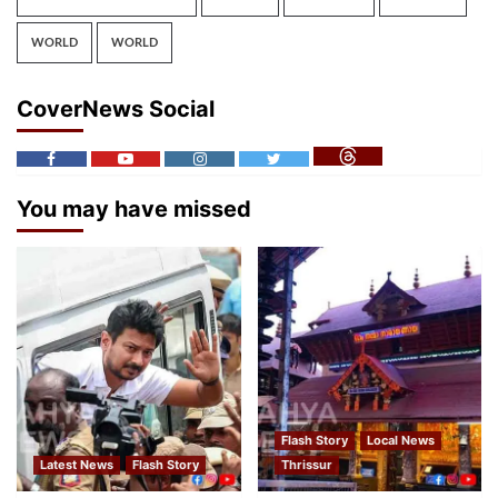
WORLD
WORLD
CoverNews Social
You may have missed
Flash Story
Local News
Latest News
Flash Story
Thrissur