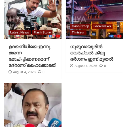
Flash Story
Local News
Latest News
Flash Story
Thrissur
ഉദയനിധിയെ ഇന്നു
ഗുരുവായൂരില്‍
തന്നെ
വെര്‍ച്വല്‍ ക്യൂ
മോചിപ്പിക്കണമെന്ന്
ദര്‍ശനം ഇന്ന് മുതല്‍
മദ്രാസ് ഹൈക്കോടതി
August 4, 2026
0
August 4, 2026
0