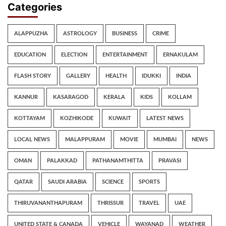
Categories
ALAPPUZHA
ASTROLOGY
BUSINESS
CRIME
EDUCATION
ELECTION
ENTERTAINMENT
ERNAKULAM
FLASH STORY
GALLERY
HEALTH
IDUKKI
INDIA
KANNUR
KASARAGOD
KERALA
KIDS
KOLLAM
KOTTAYAM
KOZHIKODE
KUWAIT
LATEST NEWS
LOCAL NEWS
MALAPPURAM
MOVIE
MUMBAI
NEWS
OMAN
PALAKKAD
PATHANAMTHITTA
PRAVASI
QATAR
SAUDI ARABIA
SCIENCE
SPORTS
THIRUVANANTHAPURAM
THRISSUR
TRAVEL
UAE
UNITED STATE & CANADA
VEHICLE
WAYANAD
WEATHER