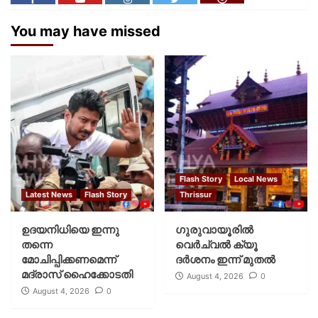
You may have missed
Flash Story
Local News
Latest News
Flash Story
Thrissur
ഉദയനിധിയെ ഇന്നു
ഗുരുവായൂരില്‍
തന്നെ
വെര്‍ച്വല്‍ ക്യൂ
മോചിപ്പിക്കണമെന്ന്
ദര്‍ശനം ഇന്ന് മുതല്‍
മദ്രാസ് ഹൈക്കോടതി
August 4, 2026
0
August 4, 2026
0