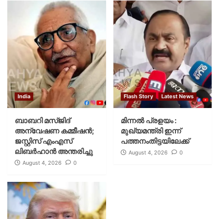
India
Flash Story
Latest News
ബാബറി മസ്ജിദ്
മിന്നല്‍ പ്രളയം :
അന്വേഷണ കമ്മീഷന്‍;
മുഖ്യമന്ത്രി ഇന്ന്
ജസ്റ്റിസ് എംഎസ്
പത്തനംതിട്ടയിലേക്ക്
ലിബര്‍ഹാന്‍ അന്തരിച്ചു
August 4, 2026
0
August 4, 2026
0