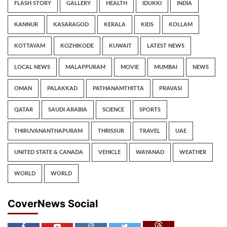
FLASH STORY
GALLERY
HEALTH
IDUKKI
INDIA
KANNUR
KASARAGOD
KERALA
KIDS
KOLLAM
KOTTAYAM
KOZHIKODE
KUWAIT
LATEST NEWS
LOCAL NEWS
MALAPPURAM
MOVIE
MUMBAI
NEWS
OMAN
PALAKKAD
PATHANAMTHITTA
PRAVASI
QATAR
SAUDI ARABIA
SCIENCE
SPORTS
THIRUVANANTHAPURAM
THRISSUR
TRAVEL
UAE
UNITED STATE & CANADA
VEHICLE
WAYANAD
WEATHER
WORLD
WORLD
CoverNews Social