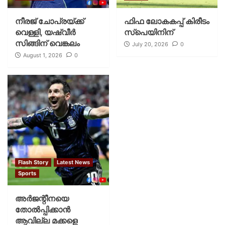
നീരജ് ചോപ്രയ്ക്ക്
ഫിഫ ലോകകപ്പ് കിരീടം
വെള്ളി, യഷ്‌വീര്‍
സ്പെയിനിന്
സിങ്ങിന് വെങ്കലം
July 20, 2026
0
August 1, 2026
0
Flash Story
Latest News
Sports
അര്‍ജന്റീനയെ
തോല്‍പ്പിക്കാന്‍
ആവില്ല മക്കളെ